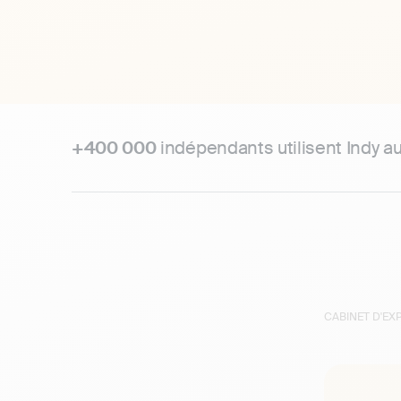
+400 000
indépendants utilisent Indy a
CABINET D'E