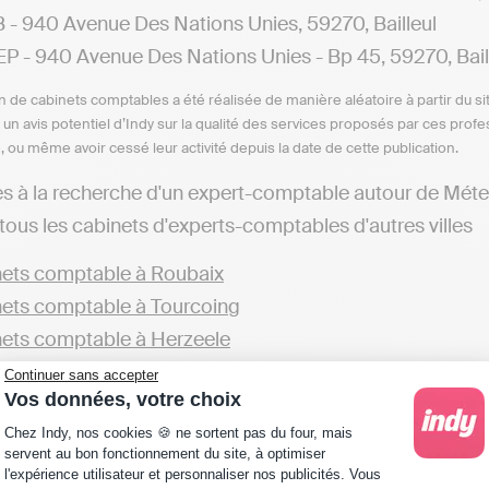
- 940 Avenue Des Nations Unies, 59270, Bailleul
 - 940 Avenue Des Nations Unies - Bp 45, 59270, Bail
n de cabinets comptables a été réalisée de manière aléatoire à partir du si
n un avis potentiel d’Indy sur la qualité des services proposés par ces pr
e, ou même avoir cessé leur activité depuis la date de cette publication.
es à la recherche d'un expert-comptable autour de Mét
tous les cabinets d'experts-comptables d'autres villes
ets comptable à Roubaix
ets comptable à Tourcoing
ets comptable à Herzeele
ets comptable à Sainghin-en-Weppes
Continuer sans accepter
Vos données, votre choix
 souhaitez, vous pouvez retrouver d'autres cabinets prés
Plateforme de Gestion du Consentement : Personna
Chez Indy, nos cookies 🍪 ne sortent pas du four, mais
servent au bon fonctionnement du site, à optimiser
ets comptable dans le Nord
l'expérience utilisateur et personnaliser nos publicités. Vous