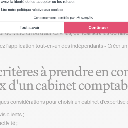
Axeptio consent
avez la liberté de les accepter ou les refuser.
uhaitez faire votre comptabilité en ligne vous-même, c'es
Lire notre politique relative aux cookies
ptable. Il existe plusieurs solutions en ligne, tels qu'In
Consentements certifiés par
ns fiscales et de vous rendre autonome pour votre com
Tout savoir
Continuer
ur de Méteren ou d'autres villes) qui réalisera les démar
critères à prendre en co
x d'un cabinet comptab
ques considérations pour choisir un cabinet d’expertise 
is clients ;
ctivité ;