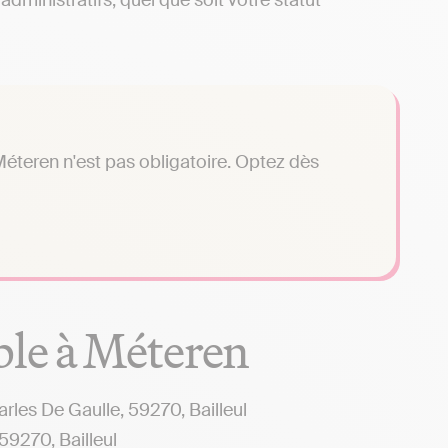
dministratifs, quel que soit votre statut
éteren n'est pas obligatoire. Optez dès
ble à Méteren
s De Gaulle, 59270, Bailleul
9270, Bailleul