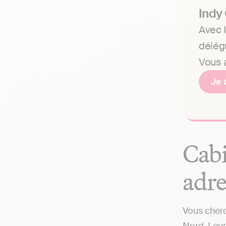
Indy
Avec I
délég
Vous a
Je 
Cabi
adre
Vous cherc