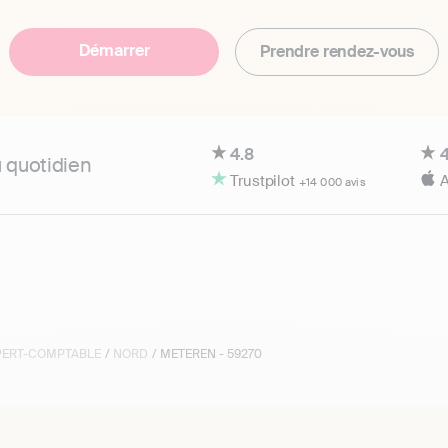
Démarrer
Prendre rendez-vous
4.8
4
u quotidien
Trustpilot
A
+14 000 avis
XPERT-COMPTABLE
/
NORD
/ METEREN - 59270