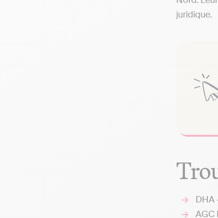
Nord. Leur
juridique.
Trou
DHA -
AGC D