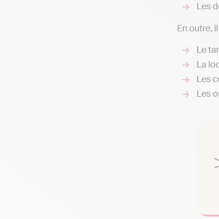
Les d
En outre, i
Le ta
La loc
Les c
Les ou