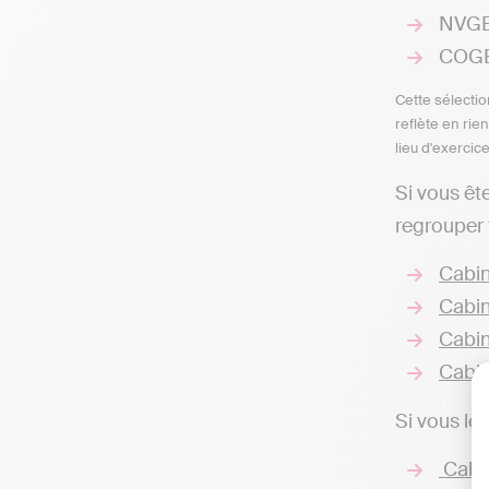
NVGB 
COGEP
Cette sélectio
reflète en rie
lieu d'exercic
Si vous êt
regrouper 
Cabin
Cabin
Cabin
Cabin
Si vous le
Cabin