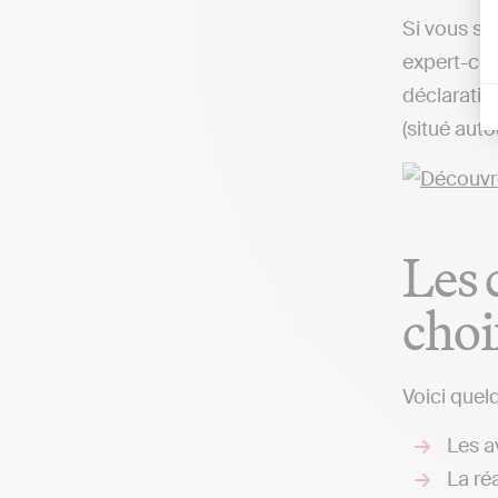
Si vous so
expert-com
déclaratio
(situé auto
Les 
choi
Voici quel
Les av
La réa