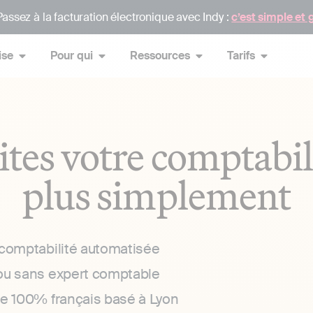
assez à la facturation électronique avec Indy :
c’est simple et 
ise
Pour qui
Ressources
Tarifs
ites votre comptabil
plus simplement
 comptabilité automatisée
ou sans expert comptable
ce 100% français basé à Lyon