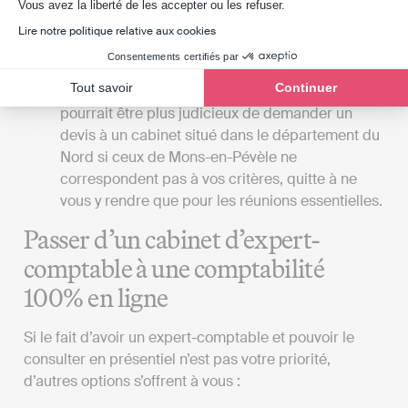
Axeptio consent
expert-comptable, il serait bénéfique que le
Vous avez la liberté de les accepter ou les refuser.
cabinet soit situé à proximité de votre lieu de
Lire notre politique relative aux cookies
travail ou de votre domicile. Cependant, il est
Consentements certifiés par
primordial de ne pas compromettre la qualité du
Tout savoir
Continuer
service en faveur de la commodité. Parfois, il
pourrait être plus judicieux de demander un
devis à un cabinet situé dans le département du
Nord si ceux de Mons-en-Pévèle ne
correspondent pas à vos critères, quitte à ne
vous y rendre que pour les réunions essentielles.
Passer d’un cabinet d’expert-
comptable à une comptabilité
100% en ligne
Si le fait d’avoir un expert-comptable et pouvoir le
consulter en présentiel n’est pas votre priorité,
d’autres options s’offrent à vous :