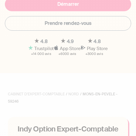
Démarrer
Prendre rendez-vous
4.8
4.9
4.8
Trustpilot
App Store
Play Store
+14 000 avis
+6000 avis
+3000 avis
CABINET D'EXPERT-COMPTABLE
/
NORD
/ MONS-EN-PEVELE -
59246
Indy Option Expert-Comptable