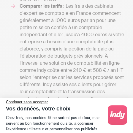
Comparer les tarifs
: Les frais des cabinets
d'expertise comptable en France commencent
généralement à 1000 euros par an pour une
petite mission confiée à un comptable
indépendant et aller jusqu'à 4000 euros si votre
entreprise a besoin d'une comptabilité plus
élaborée, y compris la gestion de la paie ou
l'élaboration de budgets prévisionnels. À
l'inverse, une solution de comptabilité en ligne
comme Indy coûte entre 240 € et 588 € / an HT
selon l'entreprise car les services proposés sont
différents. Indy assiste ses clients pour gérer
leur comptabilité et la transmission des
déclarations fiscales, tandis que l’expert-
Continuer sans accepter
comptable réalise toutes ces actions à la place
Vos données, votre choix
de son client.
Plateforme de Gestion du Consentement : Person
Chez Indy, nos cookies 🍪 ne sortent pas du four, mais
La localisation du cabinet
: Si vous préférez
servent au bon fonctionnement du site, à optimiser
avoir des rencontres en personne avec votre
l'expérience utilisateur et personnaliser nos publicités.