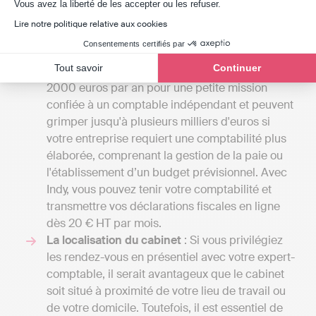
Axeptio consent
proposés. Cela vous permettra aussi d'avoir une
Vous avez la liberté de les accepter ou les refuser.
vision d'ensemble des différentes prestations
Lire notre politique relative aux cookies
disponibles à Mouchin.
Consentements certifiés par
Les tarifs
: Les frais des cabinets d'experts-
Tout savoir
Continuer
comptables peuvent commencer entre 1000 et
2000 euros par an pour une petite mission
confiée à un comptable indépendant et peuvent
grimper jusqu'à plusieurs milliers d'euros si
votre entreprise requiert une comptabilité plus
élaborée, comprenant la gestion de la paie ou
l'établissement d’un budget prévisionnel. Avec
Indy, vous pouvez tenir votre comptabilité et
transmettre vos déclarations fiscales en ligne
dès 20 € HT par mois.
La localisation du cabinet
: Si vous privilégiez
les rendez-vous en présentiel avec votre expert-
comptable, il serait avantageux que le cabinet
soit situé à proximité de votre lieu de travail ou
de votre domicile. Toutefois, il est essentiel de