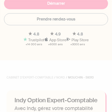
Démarrer
Prendre rendez-vous
4.8
4.9
4.8
Trustpilot
App Store
Play Store
+14 000 avis
+6000 avis
+3000 avis
CABINET D'EXPERT-COMPTABLE
/
NORD
/ MOUCHIN - 59310
Indy Option Expert-Comptable
Avec Indy, gérez votre comptabilité