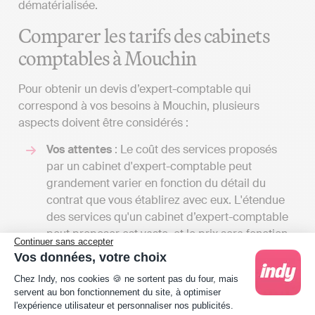
dématérialisée.
Comparer les tarifs des cabinets
comptables à Mouchin
Pour obtenir un devis d’expert-comptable qui
correspond à vos besoins à Mouchin, plusieurs
aspects doivent être considérés :
Vos attentes
: Le coût des services proposés
par un cabinet d'expert-comptable peut
grandement varier en fonction du détail du
contrat que vous établirez avec eux. L'étendue
des services qu'un cabinet d’expert-comptable
peut proposer est vaste, et le prix sera fonction
Continuer sans accepter
du nombre de tâches qu'il assurera pour vous.
Vos données, votre choix
En échangeant avec plusieurs spécialistes, vous
Plateforme de Gestion du Consentement : Person
Chez Indy, nos cookies 🍪 ne sortent pas du four, mais
aurez la possibilité de recevoir divers devis et
servent au bon fonctionnement du site, à optimiser
de comparer les coûts par rapport aux services
l'expérience utilisateur et personnaliser nos publicités.