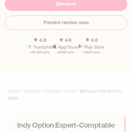
Démarrer
Prendre rendez-vous
4.8
4.9
4.8
Trustpilot
App Store
Play Store
+14 000 avis
+6000 avis
+3000 avis
CABINET D'EXPERT-COMPTABLE
/
NORD
/ NEUVILLE-SUR-ESCAUT -
59293
Indy Option Expert-Comptable