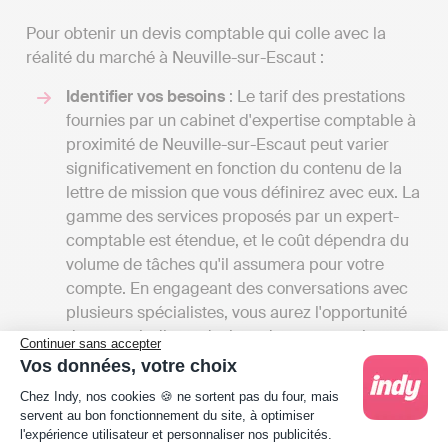
Pour obtenir un devis comptable qui colle avec la
réalité du marché à Neuville-sur-Escaut :
Identifier vos besoins
: Le tarif des prestations
fournies par un cabinet d'expertise comptable à
proximité de Neuville-sur-Escaut peut varier
significativement en fonction du contenu de la
lettre de mission que vous définirez avec eux. La
gamme des services proposés par un expert-
comptable est étendue, et le coût dépendra du
volume de tâches qu'il assumera pour votre
compte. En engageant des conversations avec
plusieurs spécialistes, vous aurez l'opportunité
de recevoir divers devis et de comparer les
Continuer sans accepter
tarifs en fonction des services offerts. Cela vous
Vos données, votre choix
permettra également d'avoir une vision
Plateforme de Gestion du Consentement : Person
Chez Indy, nos cookies 🍪 ne sortent pas du four, mais
complète des différentes prestations
servent au bon fonctionnement du site, à optimiser
disponibles à Neuville-sur-Escaut.
l'expérience utilisateur et personnaliser nos publicités.