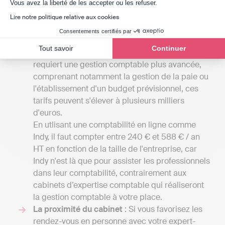
Axeptio consent
Les tarifs
: Les tarifs associés aux services des
Vous avez la liberté de les accepter ou les refuser.
cabinets d'experts-comptables du Nord peuvent
Lire notre politique relative aux cookies
débuter à partir de 1000 à 2000 euros par an
Consentements certifiés par
pour des petites missions confiées à un
Tout savoir
Continuer
comptable indépendant. Si votre entreprise
requiert une gestion comptable plus avancée,
comprenant notamment la gestion de la paie ou
l'établissement d'un budget prévisionnel, ces
tarifs peuvent s'élever à plusieurs milliers
d'euros.
En utlisant une comptabilité en ligne comme
Indy, il faut compter entre 240 € et 588 € / an
HT en fonction de la taille de l'entreprise, car
Indy n'est là que pour assister les professionnels
dans leur comptabilité, contrairement aux
cabinets d’expertise comptable qui réaliseront
la gestion comptable à votre place.
La proximité du cabinet
: Si vous favorisez les
rendez-vous en personne avec votre expert-