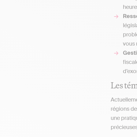
heure
Ress
légis
probl
vous 
Gesti
fisca
d’exo
Les tém
Actuelleme
régions de
une pratiq
précieuses 