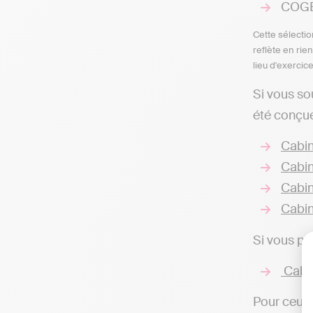
COGEP
Cette sélectio
reflète en rie
lieu d'exercic
Si vous so
été conçue
Cabin
Cabin
Cabin
Cabin
Si vous pr
Cabin
Pour ceux 