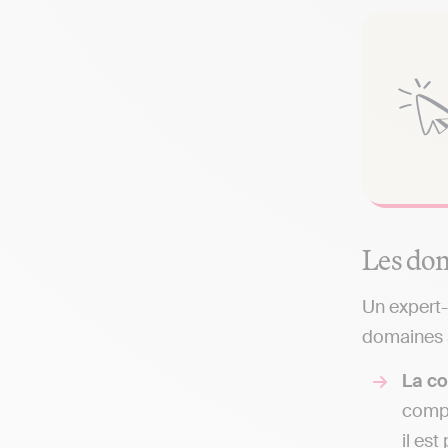
Les dom
Un expert-
domaines a
La co
compt
il es