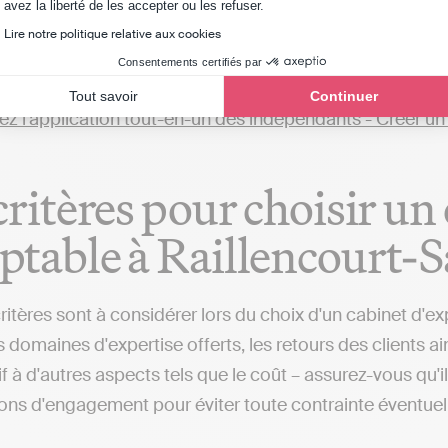
Axeptio consent
avez la liberté de les accepter ou les refuser.
, telles qu'Indy. Ces plateformes vous offrent la possibil
Lire notre politique relative aux cookies
ans la gestion comptable, une alternative différente des
Consentements certifiés par
urs de Raillencourt-Sainte-Olle ou dans d'autres localit
Tout savoir
Continuer
critères pour choisir un
table à Raillencourt-S
critères sont à considérer lors du choix d'un cabinet d'e
 domaines d'expertise offerts, les retours des clients a
if à d'autres aspects tels que le coût – assurez-vous qu'
ions d'engagement pour éviter toute contrainte éventuel