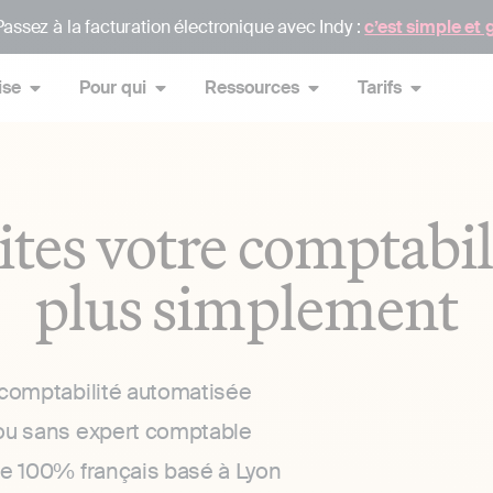
assez à la facturation électronique avec Indy :
c’est simple et 
ise
Pour qui
Ressources
Tarifs
ites votre comptabil
plus simplement
 comptabilité automatisée
ou sans expert comptable
ce 100% français basé à Lyon