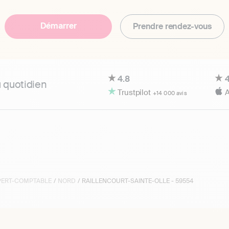
Démarrer
Prendre rendez-vous
4.8
4
u quotidien
Trustpilot
A
+14 000 avis
XPERT-COMPTABLE
/
NORD
/ RAILLENCOURT-SAINTE-OLLE - 59554