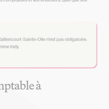
 comptables et administratifs, quel que soit
illencourt-Sainte-Olle n'est pas obligatoire.
omme Indy.
mptable à