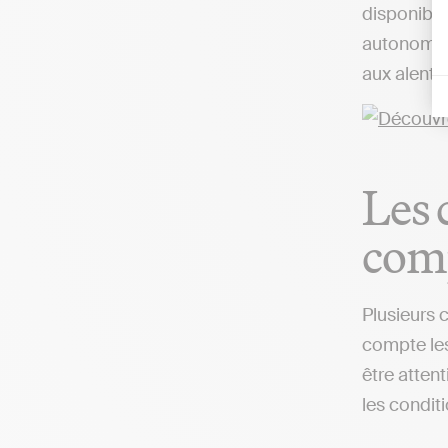
disponibles
autonome d
aux alento
Les 
comp
Plusieurs 
compte les
être attent
les condit