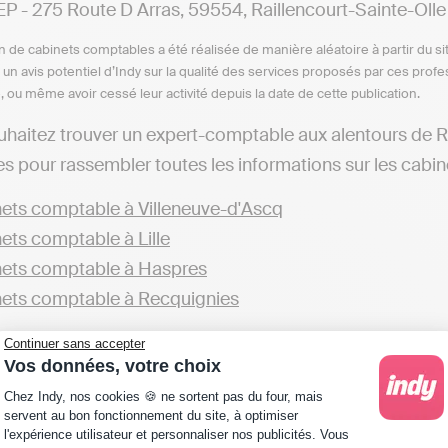
 - 275 Route D Arras, 59554, Raillencourt-Sainte-Olle
n de cabinets comptables a été réalisée de manière aléatoire à partir du si
n un avis potentiel d’Indy sur la qualité des services proposés par ces pr
e, ou même avoir cessé leur activité depuis la date de cette publication.
uhaitez trouver un expert-comptable aux alentours de R
s pour rassembler toutes les informations sur les cabin
ets comptable à Villeneuve-d'Ascq
ets comptable à Lille
ets comptable à Haspres
ets comptable à Recquignies
éférez, vous pouvez explorer d'autres cabinets opérant d
Continuer sans accepter
Vos données, votre choix
ets comptable dans le Nord
Plateforme de Gestion du Consentement : Personna
Chez Indy, nos cookies 🍪 ne sortent pas du four, mais
servent au bon fonctionnement du site, à optimiser
qui souhaitent gérer leur comptabilité en ligne de mani
l'expérience utilisateur et personnaliser nos publicités. Vous