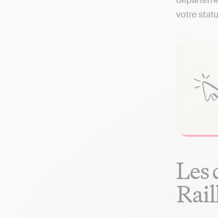
départemen
votre statu
Les 
Rail