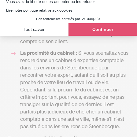
Axeptio consent
Vous avez la liberté de les accepter ou les refuser.
selon le type d'entreprise. Une telle différence
Lire notre politique relative aux cookies
de prix s'explique par la différence de
prestation. Indy assiste les clients dans la
Consentements certifiés par
gestion de leur comptabilité, tandis que l'expert
Tout savoir
Continuer
comptable réalise toutes les démarches pour le
compte de son client.
La proximité du cabinet
: Si vous souhaitez vous
rendre dans un cabinet d’expertise comptable
dans les environs de Steenbecque pour
rencontrer votre expert, autant qu’il soit au plus
proche de votre lieu de travail ou de vie.
Cependant, si la proximité du cabinet est un
critère important pour vous, essayez de ne pas
transiger sur la qualité de ce dernier. Il est
parfois plus judicieux de chercher un cabinet
comptable dans une autre ville, même s'il n'est
pas situé dans les environs de Steenbecque.