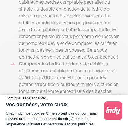
cabinet d’expertise comptable peut aller du
simple au double en fonction de la lettre de
mission que vous allez décider avec eux. En
effet, la variété de services proposés par un
expert-comptable peut être très importante. En
rencontrer plusieurs vous permettra de recevoir
de nombreux devis et de comparer les tarifs en
fonction des services proposés. Cela vous
permettra de voir ce qui se fait à Steenbecque !
Comparer les tarifs
: Les tarifs de cabinets
d’expertise comptable en France peuvent aller
de 1000 à 2000 euros HT par an pour les
petites structures à plusieurs milliers d’euros en
fonction de si votre entreprise a des besoins
simples de comptabilité de trésorerie ou une
Continuer sans accepter
Vos données, votre choix
comptabilité d’engagement avec gestion de la
Plateforme de Gestion du Consentement : Person
paie, budget prévisionnel etc.
Chez Indy, nos cookies 🍪 ne sortent pas du four, mais
A titre de comparaison, une solution en ligne
servent au bon fonctionnement du site, à optimiser
l'expérience utilisateur et personnaliser nos publicités.
comme Indy coûte entre 240 € et 588 € / an HT