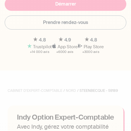
Démarrer
Prendre rendez-vous
4.8
4.9
4.8
Trustpilot
App Store
Play Store
+14 000 avis
+6000 avis
+3000 avis
CABINET D'EXPERT-COMPTABLE
/
NORD
/ STEENBECQUE - 59189
Indy Option Expert-Comptable
Avec Indy, gérez votre comptabilité