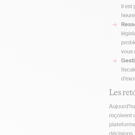
il es
heure
Ress
légis
probl
vous 
Gesti
fisca
d’exo
Les ret
Aujourd'hu
reçoivent 
plateforme
décisions.