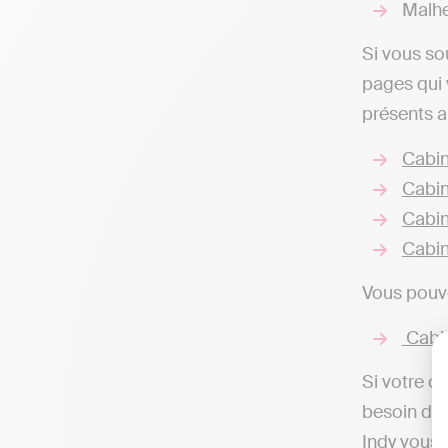
Malhe
Si vous so
pages qui 
présents ai
Cabin
Cabin
Cabin
Cabin
Vous pouve
Cabin
Si votre o
besoin d’u
Indy vous 