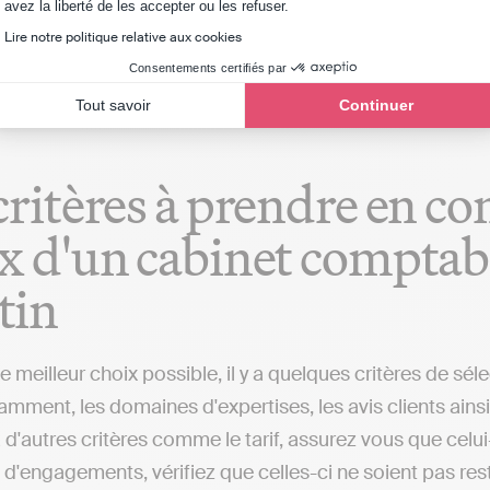
Axeptio consent
avez la liberté de les accepter ou les refuser.
ent aux cabinets comptables (de Béthisy-Saint-Martin ou 
Lire notre politique relative aux cookies
Consentements certifiés par
Tout savoir
Continuer
critères à prendre en co
x d'un cabinet comptabl
tin
 le meilleur choix possible, il y a quelques critères de 
amment, les domaines d'expertises, les avis clients ainsi
à d'autres critères comme le tarif, assurez vous que celu
 d'engagements, vérifiez que celles-ci ne soient pas rest