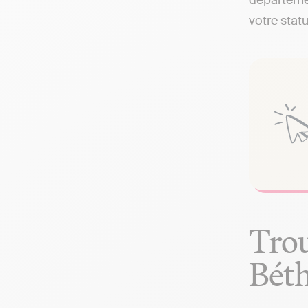
départemen
votre statu
Trou
Béth