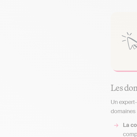
Les dom
Un expert-
domaines a
La co
compt