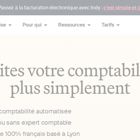
assez à la facturation électronique avec Indy :
c’est simple et 
ise
Pour qui
Ressources
Tarifs
ites votre comptabil
plus simplement
 comptabilité automatisée
ou sans expert comptable
ce 100% français basé à Lyon