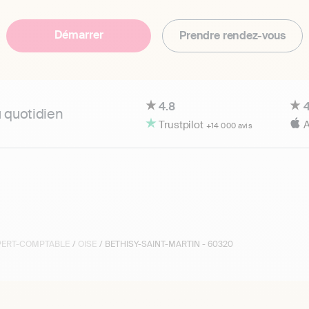
Démarrer
Prendre rendez-vous
4.8
4
u quotidien
Trustpilot
A
+14 000 avis
XPERT-COMPTABLE
/
OISE
/ BETHISY-SAINT-MARTIN - 60320