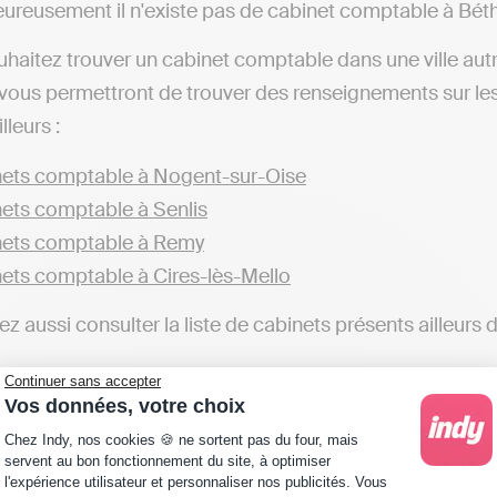
ureusement il n'existe pas de cabinet comptable à Béth
uhaitez trouver un cabinet comptable dans une ville aut
vous permettront de trouver des renseignements sur le
lleurs :
ets comptable à Nogent-sur-Oise
ets comptable à Senlis
ets comptable à Remy
ets comptable à Cires-lès-Mello
z aussi consulter la liste de cabinets présents ailleurs 
ets comptable en Oise
Continuer sans accepter
Vos données, votre choix
bjectif est de réaliser votre comptabilité directement en
Plateforme de Gestion du Consentement : Personna
Chez Indy, nos cookies 🍪 ne sortent pas du four, mais
n cabinet comptable et qu’il est possible de le faire en 
servent au bon fonctionnement du site, à optimiser
l'expérience utilisateur et personnaliser nos publicités. Vous
permettra de gérer votre comptabilité et transmettre vo