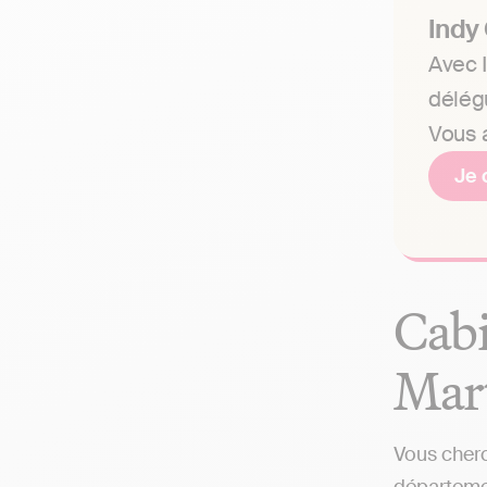
Indy
Avec I
délég
Vous a
Je 
Cabi
Mart
Vous cherc