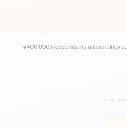
+400 000
indépendants utilisent Indy a
CABINET D'E