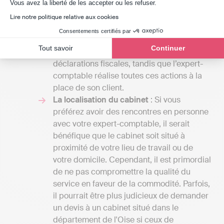
Axeptio consent
ligne comme Indy coûte entre 240 € et
Vous avez la liberté de les accepter ou les refuser.
588 € / an HT selon l'entreprise car les
Lire notre politique relative aux cookies
services proposés sont différents. Indy
Consentements certifiés par
assiste ses clients pour gérer leur
Tout savoir
Continuer
comptabilité et la transmission des
déclarations fiscales, tandis que l’expert-
comptable réalise toutes ces actions à la
place de son client.
La localisation du cabinet
: Si vous
préférez avoir des rencontres en personne
avec votre expert-comptable, il serait
bénéfique que le cabinet soit situé à
proximité de votre lieu de travail ou de
votre domicile. Cependant, il est primordial
de ne pas compromettre la qualité du
service en faveur de la commodité. Parfois,
il pourrait être plus judicieux de demander
un devis à un cabinet situé dans le
département de l'Oise si ceux de