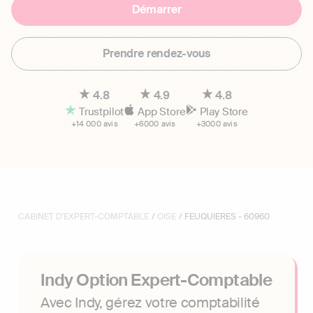
Démarrer
Prendre rendez-vous
4.8
4.9
4.8
Trustpilot
App Store
Play Store
+14 000 avis
+6000 avis
+3000 avis
CABINET D'EXPERT-COMPTABLE
/
OISE
/ FEUQUIERES - 60960
Indy Option Expert-Comptable
Avec Indy, gérez votre comptabilité