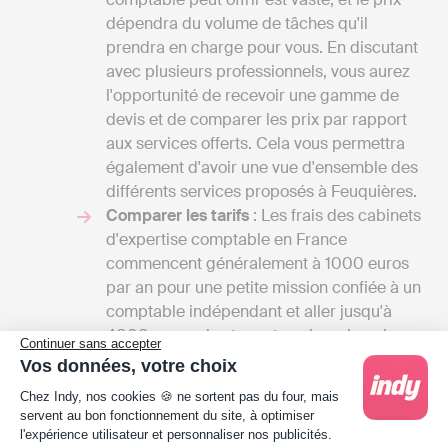
dépendra du volume de tâches qu'il
prendra en charge pour vous. En discutant
avec plusieurs professionnels, vous aurez
l'opportunité de recevoir une gamme de
devis et de comparer les prix par rapport
aux services offerts. Cela vous permettra
également d'avoir une vue d'ensemble des
différents services proposés à Feuquières.
Comparer les tarifs
: Les frais des cabinets
d'expertise comptable en France
commencent généralement à 1000 euros
par an pour une petite mission confiée à un
comptable indépendant et aller jusqu'à
4000 euros si votre entreprise a besoin
Continuer sans accepter
d'une comptabilité plus élaborée, y
Vos données, votre choix
compris la gestion de la paie ou
Plateforme de Gestion du Consentement : Person
Chez Indy, nos cookies 🍪 ne sortent pas du four, mais
l'élaboration de budgets prévisionnels. À
servent au bon fonctionnement du site, à optimiser
l'inverse, une solution de comptabilité en
l'expérience utilisateur et personnaliser nos publicités.