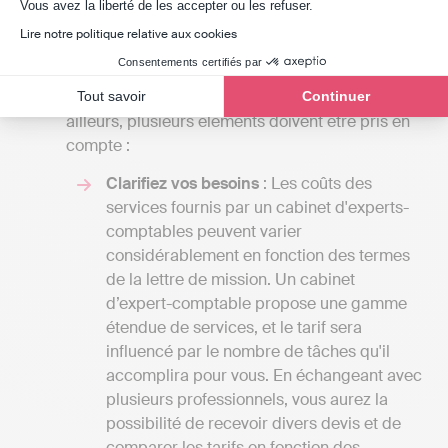
Neuville-Roy
Axeptio consent
Vous avez la liberté de les accepter ou les refuser.
Lire notre politique relative aux cookies
Pour obtenir un devis de cabinet comptable
Consentements certifiés par
aligné sur la réalité du marché de l'Oise, que
votre entreprise soit établie à La Neuville-Roy ou
Tout savoir
Continuer
ailleurs, plusieurs éléments doivent être pris en
compte :
Clarifiez vos besoins
: Les coûts des
services fournis par un cabinet d'experts-
comptables peuvent varier
considérablement en fonction des termes
de la lettre de mission. Un cabinet
d’expert-comptable propose une gamme
étendue de services, et le tarif sera
influencé par le nombre de tâches qu'il
accomplira pour vous. En échangeant avec
plusieurs professionnels, vous aurez la
possibilité de recevoir divers devis et de
comparer les tarifs en fonction des