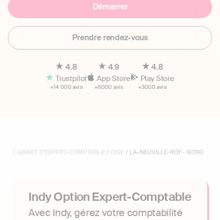
Démarrer
Prendre rendez-vous
4.8
4.9
4.8
Trustpilot
App Store
Play Store
+14 000 avis
+6000 avis
+3000 avis
CABINET D'EXPERT-COMPTABLE
/
OISE
/ LA-NEUVILLE-ROY - 60190
Indy Option Expert-Comptable
Avec Indy, gérez votre comptabilité