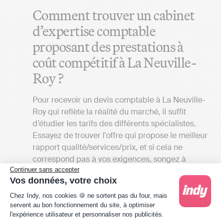
Comment trouver un cabinet
d’expertise comptable
proposant des prestations à
coût compétitif à La Neuville-
Roy ?
Pour recevoir un devis comptable à La Neuville-
Roy qui reflète la réalité du marché, il suffit
d’étudier les tarifs des différents spécialistes.
Essayez de trouver l'offre qui propose le meilleur
rapport qualité/services/prix, et si cela ne
correspond pas à vos exigences, songez à
Continuer sans accepter
utiliser un logiciel de comptabilité en ligne.
Vos données, votre choix
Comparer les honoraires des
Plateforme de Gestion du Consentement : Person
Chez Indy, nos cookies 🍪 ne sortent pas du four, mais
experts-comptables à La
servent au bon fonctionnement du site, à optimiser
l'expérience utilisateur et personnaliser nos publicités.