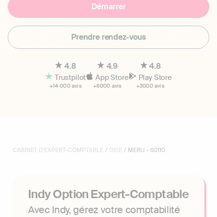
Démarrer
Prendre rendez-vous
4.8
4.9
4.8
Trustpilot
App Store
Play Store
+14 000 avis
+6000 avis
+3000 avis
CABINET D'EXPERT-COMPTABLE
/
OISE
/ MERU - 60110
Indy Option Expert-Comptable
Avec Indy, gérez votre comptabilité