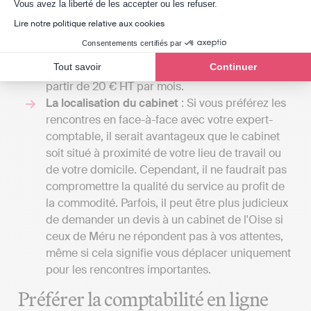
Axeptio consent
entreprise nécessite une comptabilité plus
Vous avez la liberté de les accepter ou les refuser.
complexe, incluant la gestion de la paie ou
Lire notre politique relative aux cookies
l'établissement d'un budget prévisionnel. Avec
Consentements certifiés par
Indy, vous pouvez gérer votre comptabilité et
Tout savoir
Continuer
soumettre vos déclarations fiscales en ligne à
partir de 20 € HT par mois.
La localisation du cabinet
: Si vous préférez les
rencontres en face-à-face avec votre expert-
comptable, il serait avantageux que le cabinet
soit situé à proximité de votre lieu de travail ou
de votre domicile. Cependant, il ne faudrait pas
compromettre la qualité du service au profit de
la commodité. Parfois, il peut être plus judicieux
de demander un devis à un cabinet de l'Oise si
ceux de Méru ne répondent pas à vos attentes,
même si cela signifie vous déplacer uniquement
pour les rencontres importantes.
Préférer la comptabilité en ligne