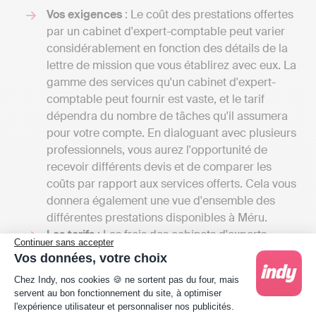
Vos exigences
: Le coût des prestations offertes
par un cabinet d'expert-comptable peut varier
considérablement en fonction des détails de la
lettre de mission que vous établirez avec eux. La
gamme des services qu'un cabinet d'expert-
comptable peut fournir est vaste, et le tarif
dépendra du nombre de tâches qu'il assumera
pour votre compte. En dialoguant avec plusieurs
professionnels, vous aurez l'opportunité de
recevoir différents devis et de comparer les
coûts par rapport aux services offerts. Cela vous
donnera également une vue d'ensemble des
différentes prestations disponibles à Méru.
Les tarifs
: Les frais des cabinets d'experts-
Continuer sans accepter
comptables peuvent débuter entre 1000 et
Vos données, votre choix
2000 euros par an pour une petite mission
Plateforme de Gestion du Consentement : Person
Chez Indy, nos cookies 🍪 ne sortent pas du four, mais
confiée à un comptable indépendant et
servent au bon fonctionnement du site, à optimiser
atteindre plusieurs milliers d'euros si votre
l'expérience utilisateur et personnaliser nos publicités.