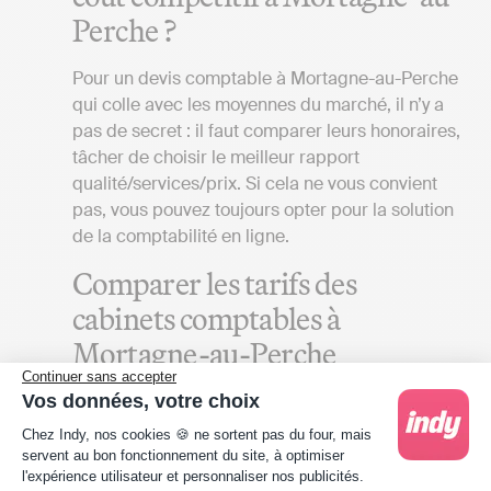
Perche ?
Pour un devis comptable à Mortagne-au-Perche
qui colle avec les moyennes du marché, il n’y a
pas de secret : il faut comparer leurs honoraires,
tâcher de choisir le meilleur rapport
qualité/services/prix. Si cela ne vous convient
pas, vous pouvez toujours opter pour la solution
de la comptabilité en ligne.
Comparer les tarifs des
cabinets comptables à
Mortagne-au-Perche
Continuer sans accepter
Pour obtenir un devis de cabinet comptable qui
Vos données, votre choix
Plateforme de Gestion du Consentement : Person
reflète la réalité du marché à Mortagne-au-
Chez Indy, nos cookies 🍪 ne sortent pas du four, mais
Perche, plusieurs facteurs doivent être
servent au bon fonctionnement du site, à optimiser
l'expérience utilisateur et personnaliser nos publicités.
considérés :