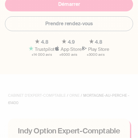
Démarrer
Prendre rendez-vous
4.8
4.9
4.8
Trustpilot
App Store
Play Store
+14 000 avis
+6000 avis
+3000 avis
CABINET D'EXPERT-COMPTABLE
/
ORNE
/ MORTAGNE-AU-PERCHE -
61400
Indy Option Expert-Comptable