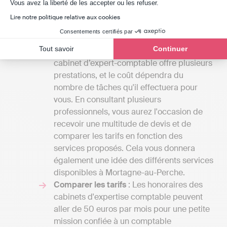
Axeptio consent
Vous avez la liberté de les accepter ou les refuser.
Identifier vos exigences
: Le coût des
Lire notre politique relative aux cookies
services proposés par un cabinet
Consentements certifiés par
d'experts-comptables peut varier du tout
Tout savoir
Continuer
au tout selon la lettre de mission. Un
cabinet d’expert-comptable offre plusieurs
prestations, et le coût dépendra du
nombre de tâches qu'il effectuera pour
vous. En consultant plusieurs
professionnels, vous aurez l'occasion de
recevoir une multitude de devis et de
comparer les tarifs en fonction des
services proposés. Cela vous donnera
également une idée des différents services
disponibles à Mortagne-au-Perche.
Comparer les tarifs
: Les honoraires des
cabinets d'expertise comptable peuvent
aller de 50 euros par mois pour une petite
mission confiée à un comptable