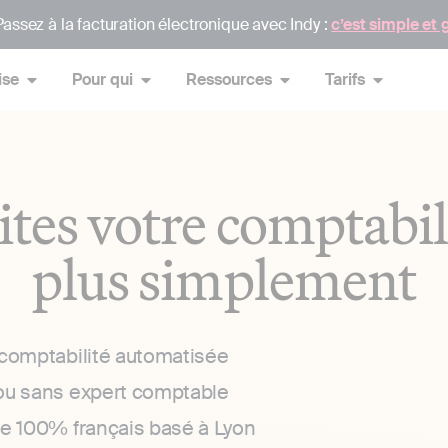
assez à la facturation électronique avec Indy :
c’est simple et 
ise
Pour qui
Ressources
Tarifs
ites votre comptabil
plus simplement
 comptabilité automatisée
ou sans expert comptable
ce 100% français basé à Lyon