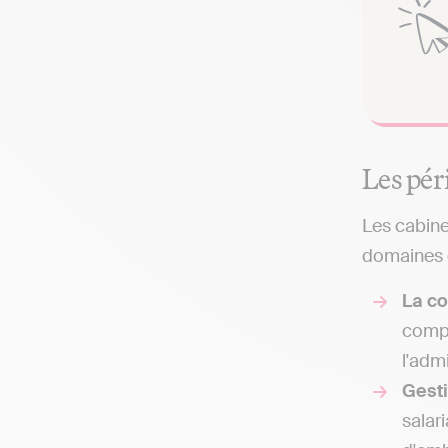
Les pér
Les cabine
domaines q
La co
compt
l'adm
Gest
salar