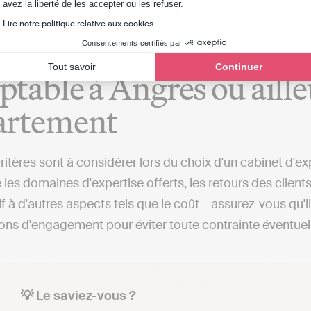
Axeptio consent
avez la liberté de les accepter ou les refuser.
Lire notre politique relative aux cookies
critères de sélection po
Consentements certifiés par
Tout savoir
Continuer
table à Angres ou aille
artement
critères sont à considérer lors du choix d'un cabinet d'e
les domaines d'expertise offerts, les retours des client
if à d'autres aspects tels que le coût – assurez-vous qu'
ions d'engagement pour éviter toute contrainte éventuel
💡 Le saviez-vous ?