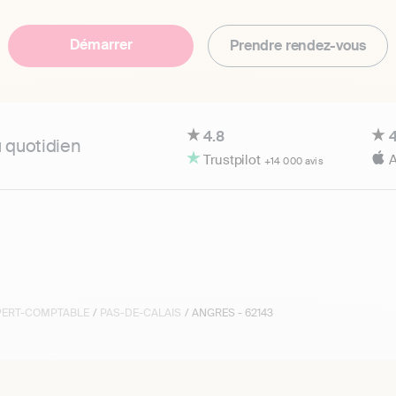
Démarrer
Prendre rendez-vous
4.8
4
u quotidien
Trustpilot
A
+14 000 avis
XPERT-COMPTABLE
/
PAS-DE-CALAIS
/ ANGRES - 62143