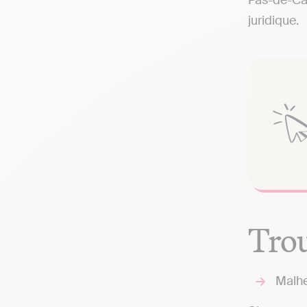
Pas-de-Cal
juridique.
Trou
Malhe