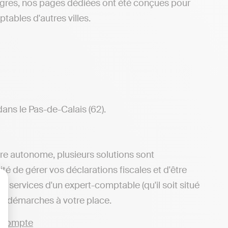
ngres, nos pages dédiées ont été conçues pour
tables d'autres villes.
ans le Pas-de-Calais (62).
ère autonome, plusieurs solutions sont
ité de gérer vos déclarations fiscales et d'être
 services d'un expert-comptable (qu'il soit situé
lisez vos Options
des démarches à votre place.