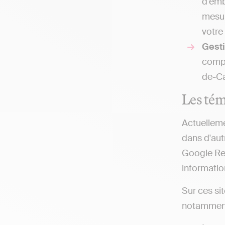
d'emb
mesur
votre 
Gesti
compt
de-Ca
Les tém
Actuelleme
dans d'autr
Google Rev
information
Sur ces si
notamment