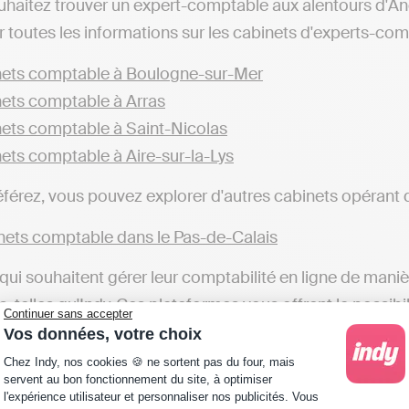
uhaitez trouver un expert-comptable aux alentours d'A
 toutes les informations sur les cabinets d'experts-comp
ets comptable à Boulogne-sur-Mer
ets comptable à Arras
ets comptable à Saint-Nicolas
ets comptable à Aire-sur-la-Lys
éférez, vous pouvez explorer d'autres cabinets opérant d
ets comptable dans le Pas-de-Calais
qui souhaitent gérer leur comptabilité en ligne de mani
, telles qu'Indy. Ces plateformes vous offrent la possibil
Continuer sans accepter
ans la gestion comptable, une alternative différente des
Vos données, votre choix
Plateforme de Gestion du Consentement : Personna
urs d'Angres ou dans d'autres localités), qui s'occupe 
Chez Indy, nos cookies 🍪 ne sortent pas du four, mais
servent au bon fonctionnement du site, à optimiser
l'expérience utilisateur et personnaliser nos publicités. Vous