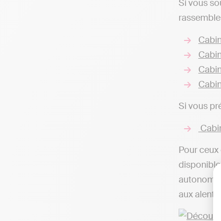
Si vous so
rassembler
Cabin
Cabin
Cabin
Cabin
Si vous pr
Cabin
Pour ceux 
disponibles
autonome d
aux alento