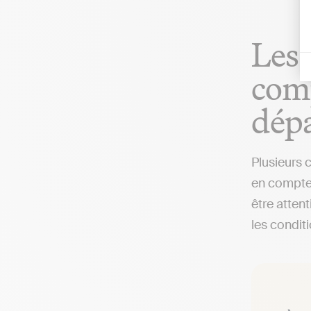
Les 
comp
dép
Plusieurs 
en compte 
être attent
les condit