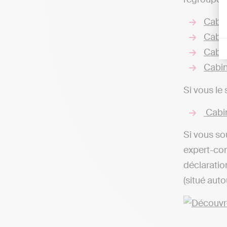
Cabin
Cabin
Cabin
Cabin
Si vous le
Cabin
Si vous so
expert-com
déclaratio
(situé auto