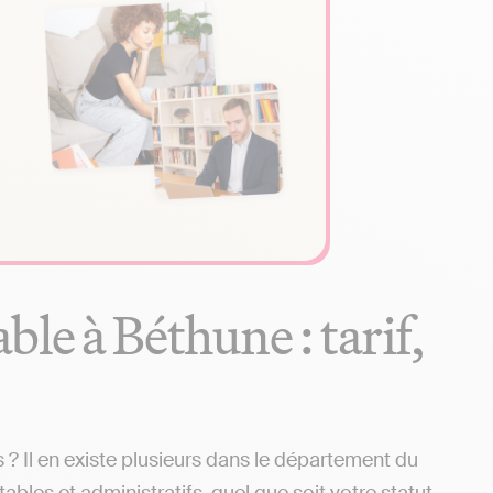
le à Béthune : tarif,
 Il en existe plusieurs dans le département du