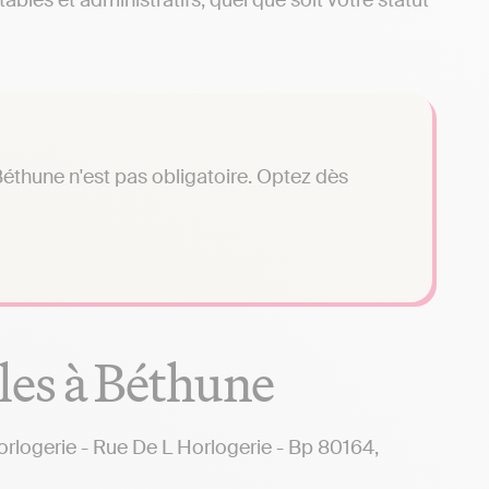
bles et administratifs, quel que soit votre statut
éthune n'est pas obligatoire. Optez dès
les à Béthune
ogerie - Rue De L Horlogerie - Bp 80164,