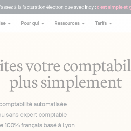
assez à la facturation électronique avec Indy :
c’est simple et 
ise
Pour qui
Ressources
Tarifs
ites votre comptabil
plus simplement
 comptabilité automatisée
ou sans expert comptable
ce 100% français basé à Lyon