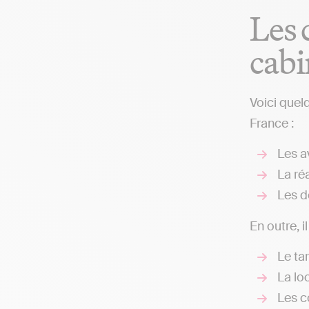
Les 
cabi
Voici quel
France :
Les av
La réa
Les d
En outre, i
Le ta
La loc
Les c