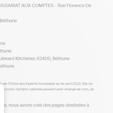
SARIAT AUX COMPTES - Rue Florence De
 Béthune
une
thune
vard Kitchener, 62400, Béthune
Béthune
te de l’Ordre des Experts Comptable au 1er avril 2023. Elle ne
ofessionnels. Certains cabinets peuvent avoir changé de nom, de
lisez vos Options
hune, nous avons créé des pages destinées à