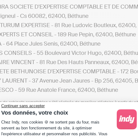
RA SOCIETE D'EXPERTISE COMPTABLE ET DE COMMIS
igneul - Cs 60082, 62400, Béthune
TURUM EXPERTISE - 81 Rue Ludovic Boutleux, 62400,
PERTS ET CONSEIL - 189 Rue Pepin, 62400, Béthune
- 64 Place Jules Senis, 62400, Béthune
 CONSEILS - 55 Boulevard Victor Hugo, 62400, Béth
RE VINCENT - 81 Rue Des Hauts Panneaux, 62400, Bé
ETE BETHUNOISE D'EXPERTISE COMPTABLE - 172 Boule
LAURENT - 37 Avenue Jean Jaures - Bp 256, 62405, 
CO - 59 Rue Anatole France, 62400, Béthune
n de cabinets comptables a été réalisée de manière aléatoire à partir du si
Continuer sans accepter
n un avis potentiel d’Indy sur la qualité des services proposés par ces pr
Vos données, votre choix
e, ou même avoir cessé leur activité depuis la date de cette publication.
Plateforme de Gestion du Consentement : Personna
Chez Indy, nos cookies 🍪 ne sortent pas du four, mais
es à la recherche d'un expert-comptable autour de Bét
servent au bon fonctionnement du site, à optimiser
l'expérience utilisateur et personnaliser nos publicités. Vous
tous les cabinets d'experts-comptables d'autres villes