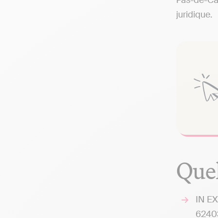
Pas-de-Cal
juridique.
Quel
IN EX
6240