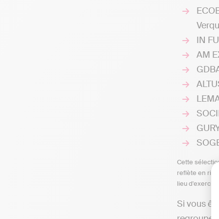
ECOB
Verqu
IN FU
AM EX
GDBA 
ALTUS
LEMAI
SOCI
GURY 
SOGES
Cette sélectio
reflète en rie
lieu d'exercic
Si vous êt
regrouper 