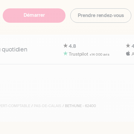
Démarrer
Prendre rendez-vous
4.8
4
u quotidien
Trustpilot
A
+14 000 avis
XPERT-COMPTABLE
/
PAS-DE-CALAIS
/ BETHUNE - 62400