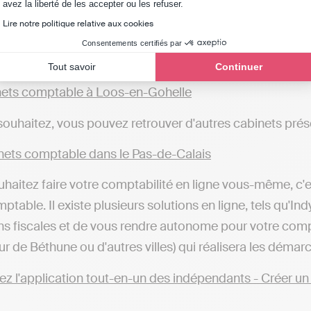
Axeptio consent
avez la liberté de les accepter ou les refuser.
Lire notre politique relative aux cookies
ets comptable à Lens
Consentements certifiés par
ets comptable à Arras
Tout savoir
Continuer
ets comptable à Tilloy-lès-Mofflaines
ets comptable à Loos-en-Gohelle
 souhaitez, vous pouvez retrouver d'autres cabinets prés
ets comptable dans le Pas-de-Calais
uhaitez faire votre comptabilité en ligne vous-même, c'es
ptable. Il existe plusieurs solutions en ligne, tels qu'In
ns fiscales et de vous rendre autonome pour votre com
ur de Béthune ou d'autres villes) qui réalisera les démar