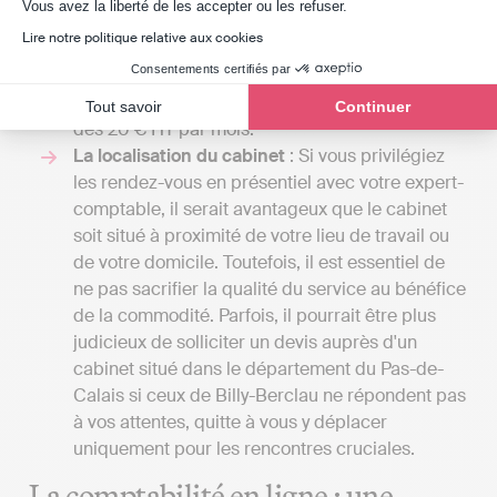
Axeptio consent
Vous avez la liberté de les accepter ou les refuser.
élaborée, comprenant la gestion de la paie ou
Lire notre politique relative aux cookies
l'établissement d’un budget prévisionnel. Avec
Consentements certifiés par
Indy, vous pouvez tenir votre comptabilité et
transmettre vos déclarations fiscales en ligne
Tout savoir
Continuer
dès 20 € HT par mois.
La localisation du cabinet
: Si vous privilégiez
les rendez-vous en présentiel avec votre expert-
comptable, il serait avantageux que le cabinet
soit situé à proximité de votre lieu de travail ou
de votre domicile. Toutefois, il est essentiel de
ne pas sacrifier la qualité du service au bénéfice
de la commodité. Parfois, il pourrait être plus
judicieux de solliciter un devis auprès d'un
cabinet situé dans le département du Pas-de-
Calais si ceux de Billy-Berclau ne répondent pas
à vos attentes, quitte à vous y déplacer
uniquement pour les rencontres cruciales.
La comptabilité en ligne : une