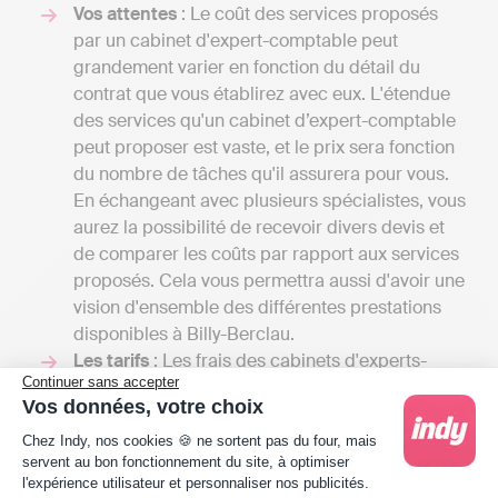
Vos attentes
: Le coût des services proposés
par un cabinet d'expert-comptable peut
grandement varier en fonction du détail du
contrat que vous établirez avec eux. L'étendue
des services qu'un cabinet d’expert-comptable
peut proposer est vaste, et le prix sera fonction
du nombre de tâches qu'il assurera pour vous.
En échangeant avec plusieurs spécialistes, vous
aurez la possibilité de recevoir divers devis et
de comparer les coûts par rapport aux services
proposés. Cela vous permettra aussi d'avoir une
vision d'ensemble des différentes prestations
disponibles à Billy-Berclau.
Les tarifs
: Les frais des cabinets d'experts-
Continuer sans accepter
comptables peuvent commencer entre 1000 et
Vos données, votre choix
2000 euros par an pour une petite mission
Plateforme de Gestion du Consentement : Person
confiée à un comptable indépendant et peuvent
Chez Indy, nos cookies 🍪 ne sortent pas du four, mais
servent au bon fonctionnement du site, à optimiser
grimper jusqu'à plusieurs milliers d'euros si
l'expérience utilisateur et personnaliser nos publicités.
votre entreprise requiert une comptabilité plus