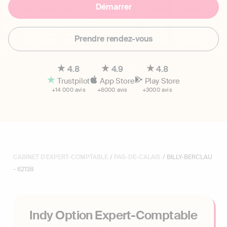
Démarrer
Prendre rendez-vous
4.8
4.9
4.8
Trustpilot
App Store
Play Store
+14 000 avis
+6000 avis
+3000 avis
CABINET D'EXPERT-COMPTABLE
/
PAS-DE-CALAIS
/ BILLY-BERCLAU
- 62138
Indy Option Expert-Comptable