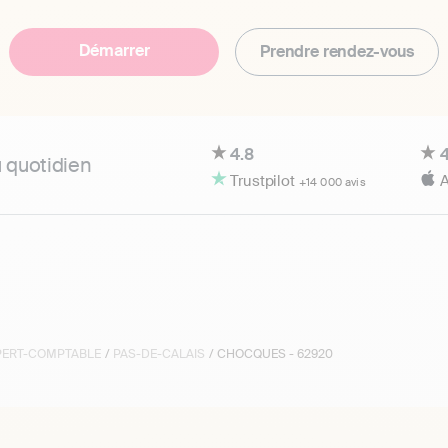
Démarrer
Prendre rendez-vous
4.8
4
u quotidien
Trustpilot
A
+14 000 avis
XPERT-COMPTABLE
/
PAS-DE-CALAIS
/ CHOCQUES - 62920