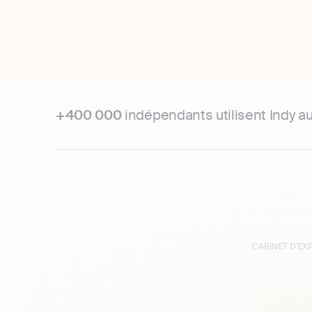
+400 000
indépendants utilisent Indy a
CABINET D'E