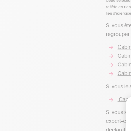
Cette sélectio
reflète en rie
lieu d'exercic
Si vous êt
regrouper 
Cabin
Cabin
Cabin
Cabin
Si vous le
Cabin
Si vous so
expert-com
déclaratio