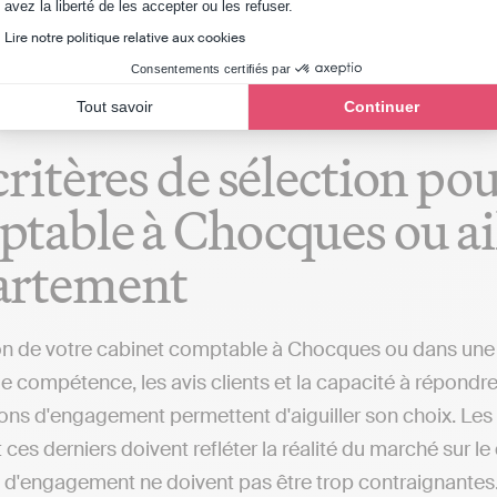
Axeptio consent
avez la liberté de les accepter ou les refuser.
our de Chocques ou d'autres villes) qui réalisera les dém
Lire notre politique relative aux cookies
Consentements certifiés par
Tout savoir
Continuer
critères de sélection po
table à Chocques ou ail
artement
on de votre cabinet comptable à Chocques ou dans une au
 compétence, les avis clients et la capacité à répondre 
ions d'engagement permettent d'aiguiller son choix. Les
 ces derniers doivent refléter la réalité du marché sur l
 d'engagement ne doivent pas être trop contraignantes