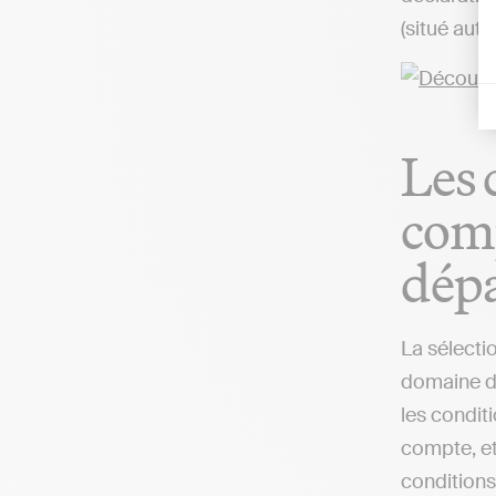
(situé aut
Les 
comp
dép
La sélecti
domaine de
les condit
compte, et
conditions