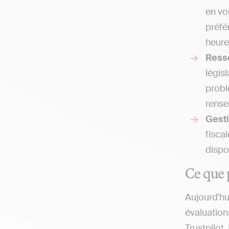
en vo
préfé
heure
Ress
légis
probl
rense
Gesti
fisca
dispo
Ce que 
Aujourd'hu
évaluation
Trustpilot