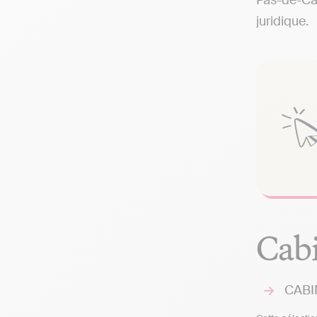
Pas-de-Cal
juridique.
Cabi
CABI