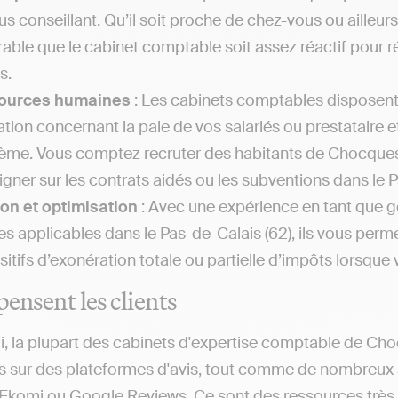
us conseillant. Qu’il soit proche de chez-vous ou ailleur
rable que le cabinet comptable soit assez réactif pou
s.
ources humaines
: Les cabinets comptables disposen
lation concernant la paie de vos salariés ou prestataire 
ème. Vous comptez recruter des habitants de Chocques
igner sur les contrats aidés ou les subventions dans le 
on et optimisation
: Avec une expérience en tant que g
les applicables dans le Pas-de-Calais (62), ils vous per
sitifs d’exonération totale ou partielle d’impôts lorsque 
pensent les clients
i, la plupart des cabinets d'expertise comptable de Ch
s sur des plateformes d'avis, tout comme de nombreux a
, Ekomi ou Google Reviews. Ce sont des ressources très ut