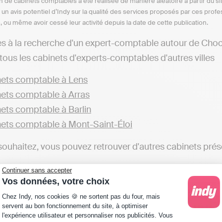
n de cabinets comptables a été réalisée de manière aléatoire à partir du si
n un avis potentiel d’Indy sur la qualité des services proposés par ces pr
e, ou même avoir cessé leur activité depuis la date de cette publication.
es à la recherche d'un expert-comptable autour de Cho
tous les cabinets d'experts-comptables d'autres villes
ets comptable à Lens
ets comptable à Arras
ets comptable à Barlin
ets comptable à Mont-Saint-Éloi
 souhaitez, vous pouvez retrouver d'autres cabinets prés
ets comptable dans le Pas-de-Calais
Continuer sans accepter
Vos données, votre choix
uhaitez faire votre comptabilité en ligne vous-même, c'es
Plateforme de Gestion du Consentement : Personna
Chez Indy, nos cookies 🍪 ne sortent pas du four, mais
ptable. Il existe plusieurs solutions en ligne, tels qu'In
servent au bon fonctionnement du site, à optimiser
l'expérience utilisateur et personnaliser nos publicités. Vous
ns fiscales et de vous rendre autonome pour votre com