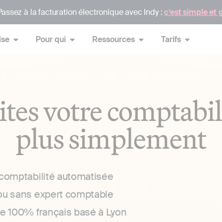
assez à la facturation électronique avec Indy :
c’est simple et 
ise
Pour qui
Ressources
Tarifs
ites votre comptabil
plus simplement
 comptabilité automatisée
ou sans expert comptable
ce 100% français basé à Lyon