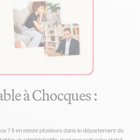
ble à Chocques :
 ? Il en existe plusieurs dans le département du