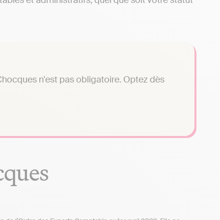
bles et administratifs, quel que soit votre statut
Chocques n'est pas obligatoire. Optez dès
cques