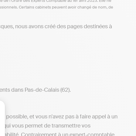
te de l’Ordre des Experts Comptable au 1er avril 2023. Elle ne
ofessionnels. Certains cabinets peuvent avoir changé de nom, de
cques, nous avons créé des pages destinées à
ents dans Pas-de-Calais (62).
t possible, et vous n'avez pas à faire appel à un
lisez vos Options
dy, qui vous permet de transmettre vos
ptabilité. Contrairement à un expert-comptable