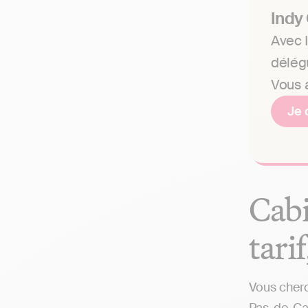
Indy
Avec I
délég
Vous a
Je 
Cabi
tari
Vous cherc