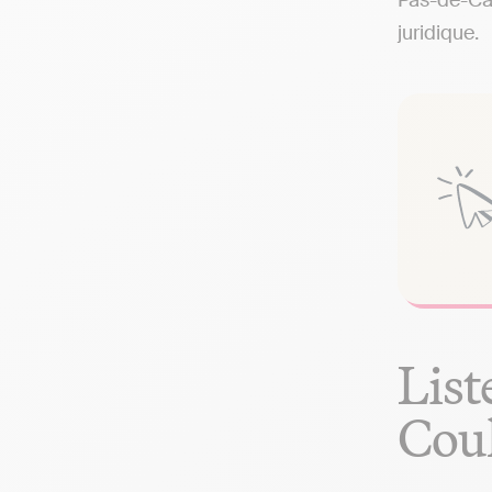
Pas-de-Cal
juridique.
List
Cou