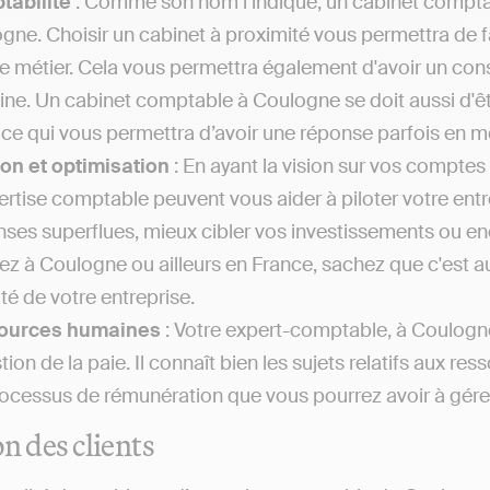
tabilité
: Comme son nom l’indique, un cabinet comptab
gne. Choisir un cabinet à proximité vous permettra de fa
 le métier. Cela vous permettra également d'avoir un cons
ne. Un cabinet comptable à Coulogne se doit aussi d'êt
 ce qui vous permettra d’avoir une réponse parfois en m
on et optimisation
: En ayant la vision sur vos comptes 
ertise comptable peuvent vous aider à piloter votre entr
ses superflues, mieux cibler vos investissements ou enco
iez à Coulogne ou ailleurs en France, sachez que c'est a
ité de votre entreprise.
ources humaines
: Votre expert-comptable, à Coulogne
stion de la paie. Il connaît bien les sujets relatifs au
rocessus de rémunération que vous pourrez avoir à gérer a
on des clients