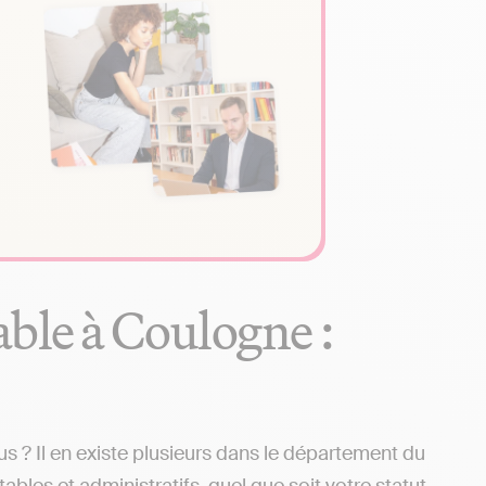
ble à Coulogne :
? Il en existe plusieurs dans le département du