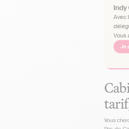
Indy
Avec I
délég
Vous a
Je 
Cabi
tari
Vous cherc