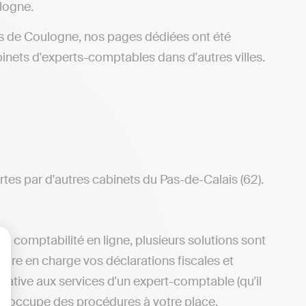
logne.
rs de Coulogne, nos pages dédiées ont été
inets d'experts-comptables dans d'autres villes.
tes par d'autres cabinets du Pas-de-Calais (62).
e comptabilité en ligne, plusieurs solutions sont
ndre en charge vos déclarations fiscales et
lisez vos Options
ative aux services d'un expert-comptable (qu'il
ui s'occupe des procédures à votre place.