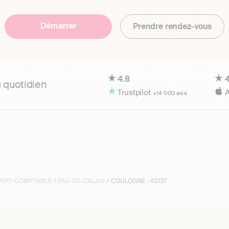
Démarrer
Prendre rendez-vous
4.8
4
u quotidien
Trustpilot
A
+14 000 avis
XPERT-COMPTABLE
/
PAS-DE-CALAIS
/ COULOGNE - 62137