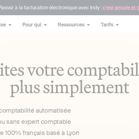
assez à la facturation électronique avec Indy :
c’est simple et 
ise
Pour qui
Ressources
Tarifs
ites votre comptabil
plus simplement
 comptabilité automatisée
ou sans expert comptable
ce 100% français basé à Lyon