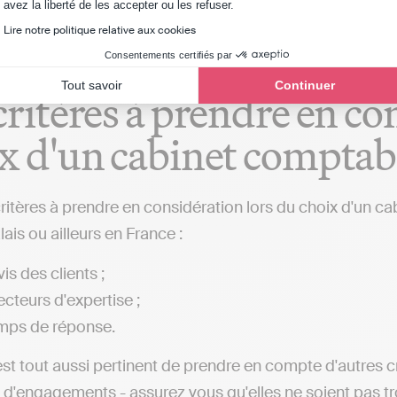
Axeptio consent
avez la liberté de les accepter ou les refuser.
Lire notre politique relative aux cookies
Consentements certifiés par
Tout savoir
Continuer
critères à prendre en co
x d'un cabinet comptab
critères à prendre en considération lors du choix d'un ca
ais ou ailleurs en France :
is des clients ;
ecteurs d'expertise ;
mps de réponse.
 est tout aussi pertinent de prendre en compte d'autres c
 d'engagements - assurez vous qu'elles ne soient pas t