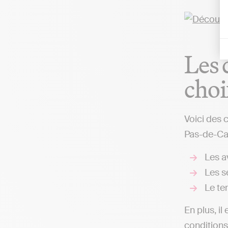
Les 
choi
Voici des 
Pas-de-Cal
Les av
Les s
Le te
En plus, il
conditions