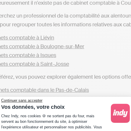
ureusement il n'existe pas de cabinet comptable à Cou
erchez un professionnel de la comptabilité aux alentou
pour regrouper toutes les informations relatives aux cab
ets comptable à Liévin
ets comptable à Boulogne-sur-Mer
ets comptable à Isques
ets comptable à Saint-Josse
éférez, vous pouvez explorer également les options offer
ets comptable dans le Pas-de-Calais
Continuer sans accepter
éférez avoir une autonomie totale dans la gestion de votr
Vos données, votre choix
les, telles d'Indy. Ces solutions vous permettent de pre
Plateforme de Gestion du Consentement : Personna
Chez Indy, nos cookies 🍪 ne sortent pas du four, mais
 une indépendance dans la gestion comptable, une altern
servent au bon fonctionnement du site, à optimiser
l'expérience utilisateur et personnaliser nos publicités. Vous
isé aux environs de Coulogne ou dans d'autres villes), q