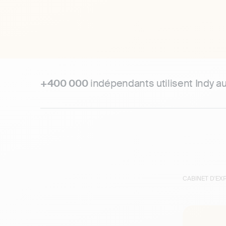
+400 000
indépendants utilisent Indy a
CABINET D'E