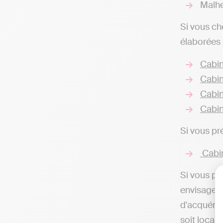
Malhe
Si vous ch
élaborées 
Cabin
Cabin
Cabin
Cabin
Si vous pr
Cabin
Si vous pr
envisageab
d'acquérir
soit local