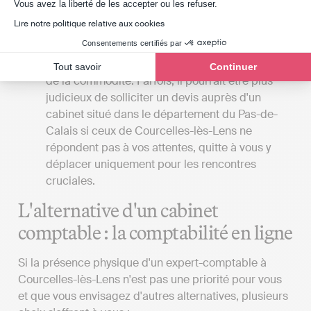
Axeptio consent
Vous avez la liberté de les accepter ou les refuser.
comptable, il serait avantageux que le cabinet
Lire notre politique relative aux cookies
soit situé à proximité de votre lieu de travail ou
Consentements certifiés par
de votre domicile. Toutefois, il est essentiel de
ne pas sacrifier la qualité du service au bénéfice
Tout savoir
Continuer
de la commodité. Parfois, il pourrait être plus
judicieux de solliciter un devis auprès d'un
cabinet situé dans le département du Pas-de-
Calais si ceux de Courcelles-lès-Lens ne
répondent pas à vos attentes, quitte à vous y
déplacer uniquement pour les rencontres
cruciales.
L'alternative d'un cabinet
comptable : la comptabilité en ligne
Si la présence physique d'un expert-comptable à
Courcelles-lès-Lens n'est pas une priorité pour vous
et que vous envisagez d'autres alternatives, plusieurs