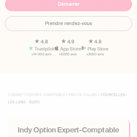
Démarrer
Prendre rendez-vous
4.8
4.9
4.8
Trustpilot
App Store
Play Store
+14 000 avis
+6000 avis
+3000 avis
CABINET D'EXPERT-COMPTABLE
/
PAS-DE-CALAIS
/ COURCELLES-
LES-LENS - 62970
Indy Option Expert-Comptable