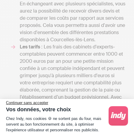
En échangeant avec plusieurs spécialistes, vous
aurez la possibilité de recevoir divers devis et
de comparer les coûts par rapport aux services
proposés. Cela vous permettra aussi d'avoir une
vision d'ensemble des différentes prestations
disponibles à Courcelles-lès-Lens.
Les tarifs
: Les frais des cabinets d'experts-
comptables peuvent commencer entre 1000 et
2000 euros par an pour une petite mission
confiée à un comptable indépendant et peuvent
grimper jusqu'à plusieurs milliers d'euros si
votre entreprise requiert une comptabilité plus
élaborée, comprenant la gestion de la paie ou
l'établissement d’un budget prévisionnel. Avec
Continuer sans accepter
Indy, vous pouvez tenir votre comptabilité et
Vos données, votre choix
transmettre vos déclarations fiscales en ligne
Plateforme de Gestion du Consentement : Person
dès 20 € HT par mois.
Chez Indy, nos cookies 🍪 ne sortent pas du four, mais
servent au bon fonctionnement du site, à optimiser
La localisation du cabinet
: Si vous privilégiez
l'expérience utilisateur et personnaliser nos publicités.
les rendez-vous en présentiel avec votre expert-