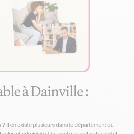
le à Dainville :
? Il en existe plusieurs dans le département du