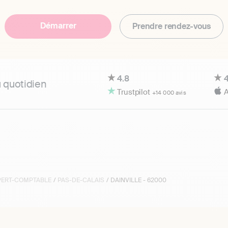
Démarrer
Prendre rendez-vous
4.8
4
u quotidien
Trustpilot
A
+14 000 avis
XPERT-COMPTABLE
/
PAS-DE-CALAIS
/ DAINVILLE - 62000