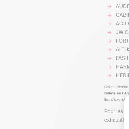
AUDI
CABIN
AGILE
JW CA
FORT
ALTUS
FASIL
HARM
HERIN
Cette sélectio
reflète en rie
lieu d'exercic
Pour les p
exhaustive