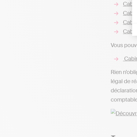
Cabin
Cabin
Cabin
Cabin
Vous pouve
Cabin
Rien n’obli
légal de r
déclaratio
comptable,