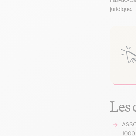
Pas-de-Cal
juridique.
Les 
ASSO
10001