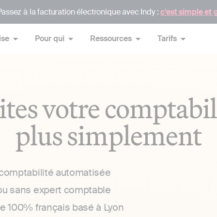
assez à la facturation électronique avec Indy :
c’est simple et 
ise
Pour qui
Ressources
Tarifs
ites votre comptabil
plus simplement
 comptabilité automatisée
ou sans expert comptable
ce 100% français basé à Lyon