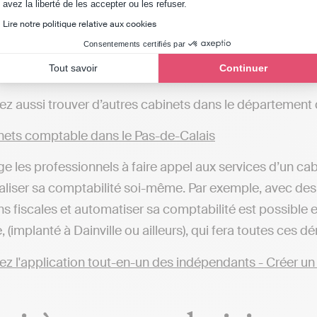
Axeptio consent
avez la liberté de les accepter ou les refuser.
ets comptable à Boulogne-sur-Mer
Lire notre politique relative aux cookies
ets comptable à Liévin
Consentements certifiés par
ets comptable à Wailly-Beaucamp
Tout savoir
Continuer
ets comptable à Serques
z aussi trouver d’autres cabinets dans le département 
ets comptable dans le Pas-de-Calais
ge les professionnels à faire appel aux services d’un cabi
éaliser sa comptabilité soi-même. Par exemple, avec des
ns fiscales et automatiser sa comptabilité est possible
 (implanté à Dainville ou ailleurs), qui fera toutes ces 