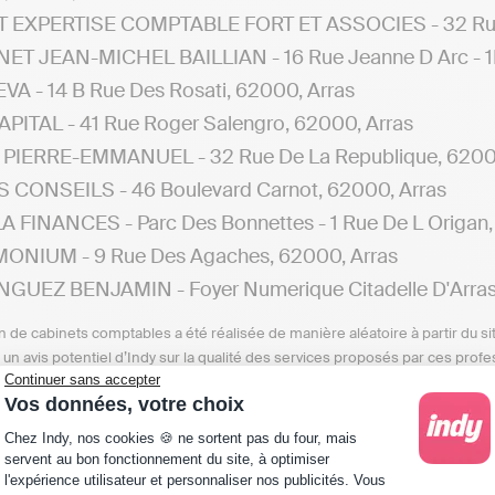
T EXPERTISE COMPTABLE FORT ET ASSOCIES - 32 Rue 
ET JEAN-MICHEL BAILLIAN - 16 Rue Jeanne D Arc - 1E
VA - 14 B Rue Des Rosati, 62000, Arras
PITAL - 41 Rue Roger Salengro, 62000, Arras
 PIERRE-EMMANUEL - 32 Rue De La Republique, 62000
 CONSEILS - 46 Boulevard Carnot, 62000, Arras
A FINANCES - Parc Des Bonnettes - 1 Rue De L Origan,
ONIUM - 9 Rue Des Agaches, 62000, Arras
GUEZ BENJAMIN - Foyer Numerique Citadelle D'Arras - 
n de cabinets comptables a été réalisée de manière aléatoire à partir du si
n un avis potentiel d’Indy sur la qualité des services proposés par ces pr
Continuer sans accepter
e, ou même avoir cessé leur activité depuis la date de cette publication.
Vos données, votre choix
ersonnes à la recherche d’un cabinet comptable à Dainvil
Plateforme de Gestion du Consentement : Personna
Chez Indy, nos cookies 🍪 ne sortent pas du four, mais
s sur les cabinets d'experts-comptables situés dans diffé
servent au bon fonctionnement du site, à optimiser
l'expérience utilisateur et personnaliser nos publicités. Vous