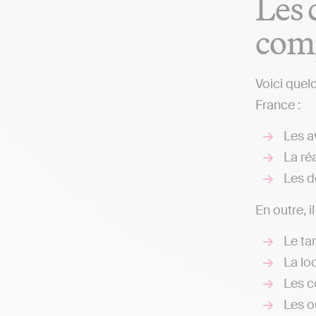
Les 
comp
Voici quel
France :
Les av
La réa
Les d
En outre, i
Le ta
La loc
Les c
Les ou