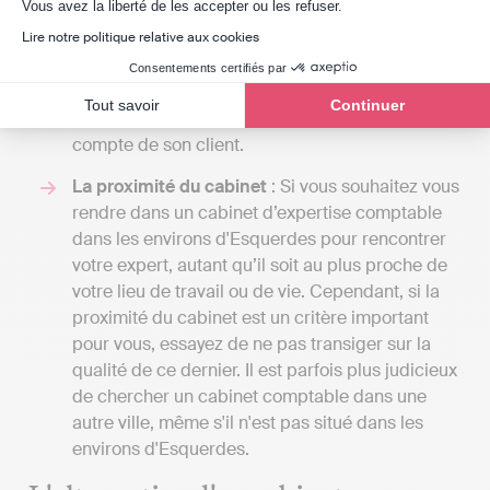
Axeptio consent
Vous avez la liberté de les accepter ou les refuser.
selon le type d'entreprise. Une telle différence
Lire notre politique relative aux cookies
de prix s'explique par la différence de
prestation. Indy assiste les clients dans la
Consentements certifiés par
gestion de leur comptabilité, tandis que l'expert
Tout savoir
Continuer
comptable réalise toutes les démarches pour le
compte de son client.
La proximité du cabinet
: Si vous souhaitez vous
rendre dans un cabinet d’expertise comptable
dans les environs d'Esquerdes pour rencontrer
votre expert, autant qu’il soit au plus proche de
votre lieu de travail ou de vie. Cependant, si la
proximité du cabinet est un critère important
pour vous, essayez de ne pas transiger sur la
qualité de ce dernier. Il est parfois plus judicieux
de chercher un cabinet comptable dans une
autre ville, même s'il n'est pas situé dans les
environs d'Esquerdes.