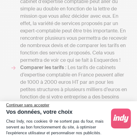
cabinet d’expertise comptable peut aller du
simple au double en fonction de la lettre de
mission que vous allez décider avec eux. En
effet, la variété de services proposés par un
expert-comptable peut être très importante. En
rencontrer plusieurs vous permettra de recevoir
de nombreux devis et de comparer les tarifs en
fonction des services proposés. Cela vous
permettra de voir ce qui se fait à Esquerdes !
Comparer les tarifs
: Les tarifs de cabinets
d’expertise comptable en France peuvent aller
de 1000 à 2000 euros HT par an pour les
petites structures à plusieurs milliers d’euros en
fonction de si votre entreprise a des besoins
simples de comptabilité de trésorerie ou une
Continuer sans accepter
comptabilité d’engagement avec gestion de la
Vos données, votre choix
Plateforme de Gestion du Consentement : Person
paie, budget prévisionnel etc.
Chez Indy, nos cookies 🍪 ne sortent pas du four, mais
A titre de comparaison, une solution en ligne
servent au bon fonctionnement du site, à optimiser
comme Indy coûte entre 240 € et 588 € / an HT
l'expérience utilisateur et personnaliser nos publicités.