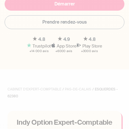
Démarrer
Prendre rendez-vous
4.8
4.9
4.8
Trustpilot
App Store
Play Store
+14 000 avis
+6000 avis
+3000 avis
CABINET D'EXPERT-COMPTABLE
/
PAS-DE-CALAIS
/ ESQUERDES -
62380
Indy Option Expert-Comptable