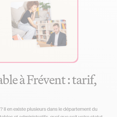
le à Frévent : tarif,
 Il en existe plusieurs dans le département du