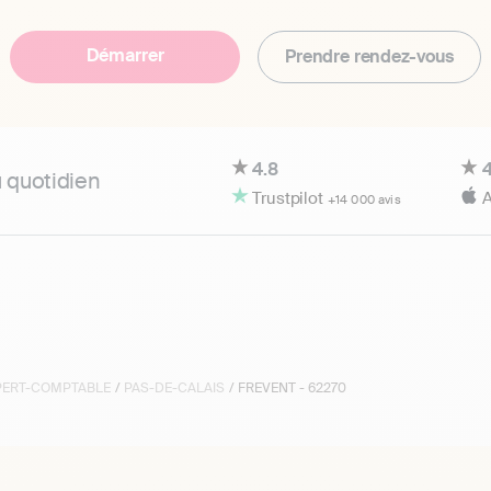
Démarrer
Prendre rendez-vous
4.8
4
u quotidien
Trustpilot
A
+14 000 avis
XPERT-COMPTABLE
/
PAS-DE-CALAIS
/ FREVENT - 62270