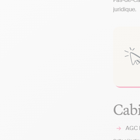
Pas-de-Cal
juridique.
Cabi
AGC D