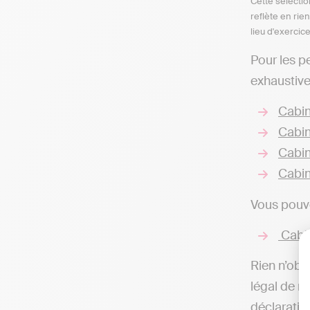
Cette sélectio
reflète en rie
lieu d'exercic
Pour les p
exhaustive
Cabin
Cabin
Cabin
Cabin
Vous pouve
Cabin
Rien n’obli
légal de r
déclaratio