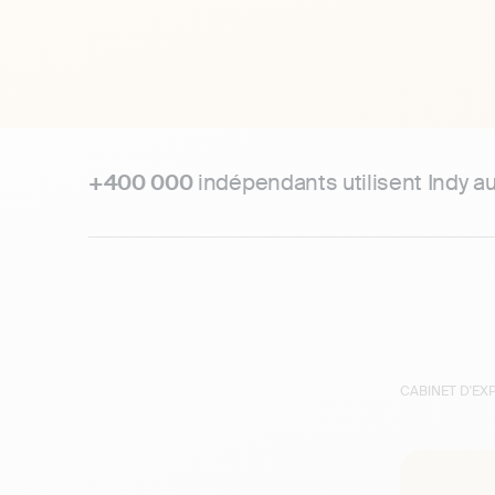
+400 000
indépendants utilisent Indy a
CABINET D'E