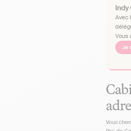
Indy
Avec I
délég
Vous a
Je 
Cabi
adre
Vous cherc