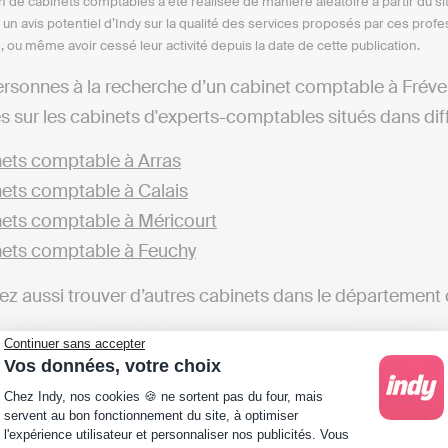
n de cabinets comptables a été réalisée de manière aléatoire à partir du si
n un avis potentiel d’Indy sur la qualité des services proposés par ces pr
e, ou même avoir cessé leur activité depuis la date de cette publication.
ersonnes à la recherche d’un cabinet comptable à Fréven
s sur les cabinets d'experts-comptables situés dans diffé
ets comptable à Arras
ets comptable à Calais
ets comptable à Méricourt
ets comptable à Feuchy
z aussi trouver d’autres cabinets dans le département 
ets comptable dans le Pas-de-Calais
Continuer sans accepter
Vos données, votre choix
ge les professionnels à faire appel aux services d’un cabi
Plateforme de Gestion du Consentement : Personna
Chez Indy, nos cookies 🍪 ne sortent pas du four, mais
éaliser sa comptabilité soi-même. Par exemple, avec des
servent au bon fonctionnement du site, à optimiser
l'expérience utilisateur et personnaliser nos publicités. Vous
ns fiscales et automatiser sa comptabilité est possible