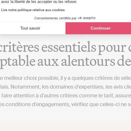
Axeptio consent
avez la liberté de les accepter ou les refuser.
 (implanté à Frévent ou ailleurs), qui fera toutes ces d
Lire notre politique relative aux cookies
Consentements certifiés par
Tout savoir
Continuer
critères essentiels pour
table aux alentours de
 le meilleur choix possible, il y a quelques critères de 
ais. Notamment, les domaines d'expertises, les avis clien
faire attention à d'autres critères comme le tarif, assu
les conditions d'engagements, vérifiez que celles-ci ne so