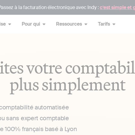
assez à la facturation électronique avec Indy :
c’est simple et 
ise
Pour qui
Ressources
Tarifs
ites votre comptabil
plus simplement
 comptabilité automatisée
ou sans expert comptable
ce 100% français basé à Lyon