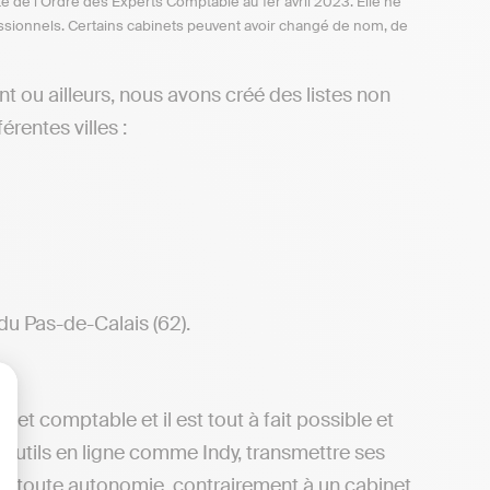
te de l’Ordre des Experts Comptable au 1er avril 2023. Elle ne
ofessionnels. Certains cabinets peuvent avoir changé de nom, de
t ou ailleurs, nous avons créé des listes non
rentes villes :
du Pas-de-Calais (62).
net comptable et il est tout à fait possible et
lisez vos Options
 outils en ligne comme Indy, transmettre ses
 en toute autonomie, contrairement à un cabinet