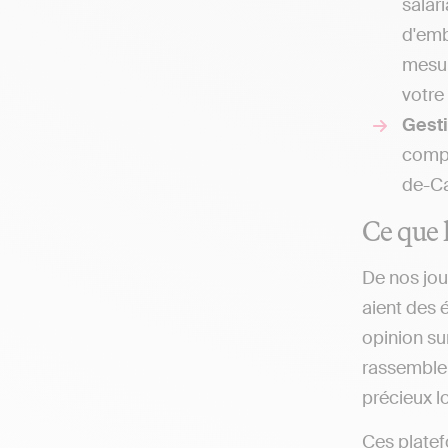
salar
d'emb
mesur
votre 
Gesti
compt
de-Ca
Ce que l
De nos jou
aient des 
opinion su
rassemblent
précieux lo
Ces platef