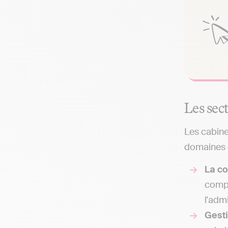
Les sec
Les cabine
domaines q
La co
compt
l'adm
Gest