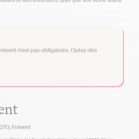
bles et administratifs, quel que soit votre statut
révent n'est pas obligatoire. Optez dès
ent
270, Frévent