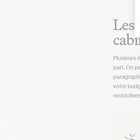
Les 
cabi
Plusieurs 
part. On pe
paragraphe
votre budg
restrictives