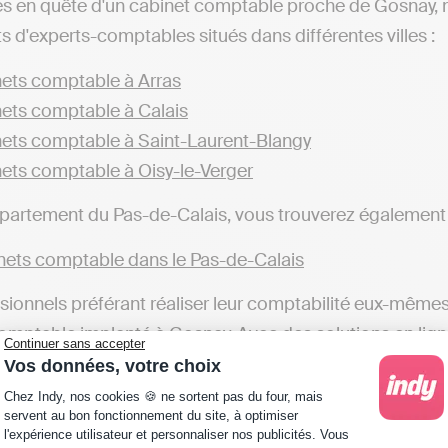
es en quête d'un cabinet comptable proche de Gosnay, n
ts d'experts-comptables situés dans différentes villes :
ets comptable à Arras
ets comptable à Calais
ets comptable à Saint-Laurent-Blangy
ets comptable à Oisy-le-Verger
partement du Pas-de-Calais, vous trouverez également 
ets comptable dans le Pas-de-Calais
sionnels préférant réaliser leur comptabilité eux-mêmes
omptable implanté à Gosnay. Avec des solutions en ligne, à
Continuer sans accepter
e gérer sa comptabilité et transmettre ses déclarations f
Vos données, votre choix
Plateforme de Gestion du Consentement : Personna
mptable qui fera toutes ces démarches pour le compte d
Chez Indy, nos cookies 🍪 ne sortent pas du four, mais
servent au bon fonctionnement du site, à optimiser
l'expérience utilisateur et personnaliser nos publicités. Vous