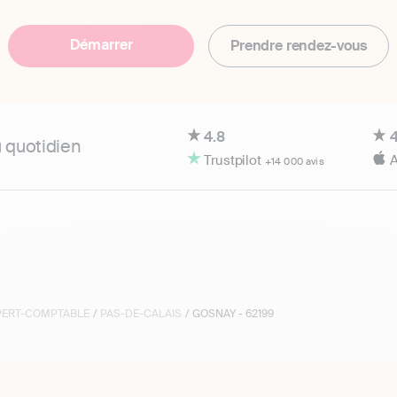
Démarrer
Prendre rendez-vous
4.8
4
u quotidien
Trustpilot
A
+14 000 avis
XPERT-COMPTABLE
/
PAS-DE-CALAIS
/ GOSNAY - 62199