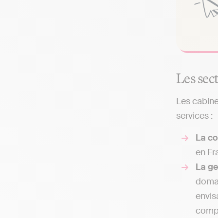
Les sec
Les cabine
services :
La co
en Fr
La g
domai
envis
compt