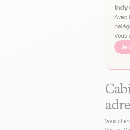
Indy
Avec I
délég
Vous a
Je 
Cabi
adre
Vous cherc