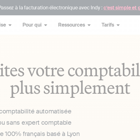
assez à la facturation électronique avec Indy :
c’est simple et 
ise
Pour qui
Ressources
Tarifs
ites votre comptabil
plus simplement
 comptabilité automatisée
ou sans expert comptable
ce 100% français basé à Lyon