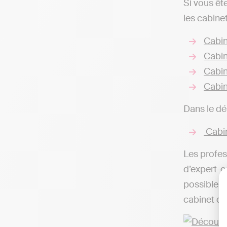
Si vous êt
les cabine
Cabin
Cabin
Cabin
Cabin
Dans le dé
Cabin
Les profes
d’expert-c
possible d
cabinet co