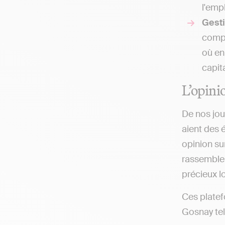
l'emp
Gesti
compt
où en
capit
L’opini
De nos jou
aient des 
opinion su
rassemblent
précieux lo
Ces platef
Gosnay tel