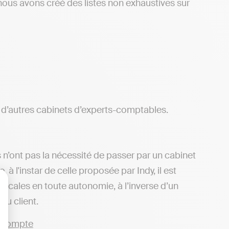
ous avons créé des listes non exhaustives sur
d’autres cabinets d’experts-comptables.
 n’ont pas la nécessité de passer par un cabinet
 l'instar de celle proposée par Indy, il est
iscales en toute autonomie, à l’inverse d’un
lisez vos Options
u client.