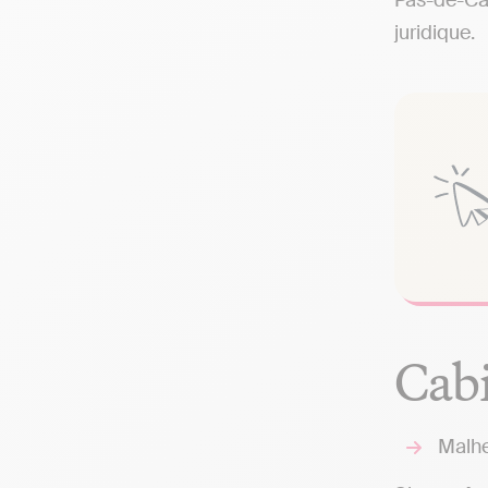
Pas-de-Cal
juridique.
Cabi
Malhe