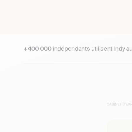
+400 000
indépendants utilisent Indy a
CABINET D'E