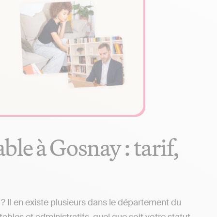
le à Gosnay : tarif,
Il en existe plusieurs dans le département du