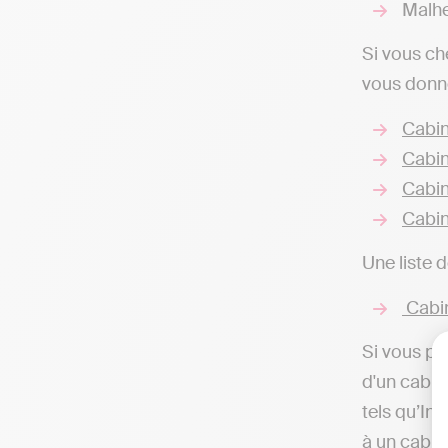
Malhe
Si vous ch
vous donne
Cabin
Cabin
Cabin
Cabin
Une liste 
Cabin
Si vous pr
d'un cabin
tels qu’In
à un cabin