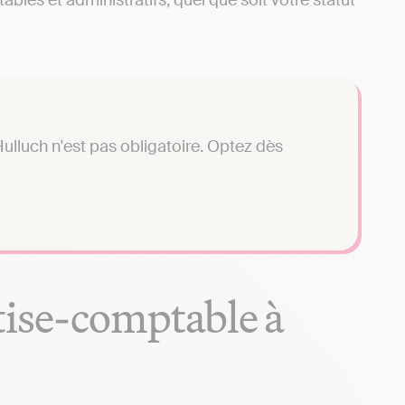
bles et administratifs, quel que soit votre statut
ulluch n'est pas obligatoire. Optez dès
tise-comptable à