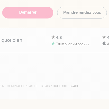
Démarrer
Prendre rendez-vous
4.8
4
u quotidien
Trustpilot
A
+14 000 avis
XPERT-COMPTABLE
/
PAS-DE-CALAIS
/ HULLUCH - 62410