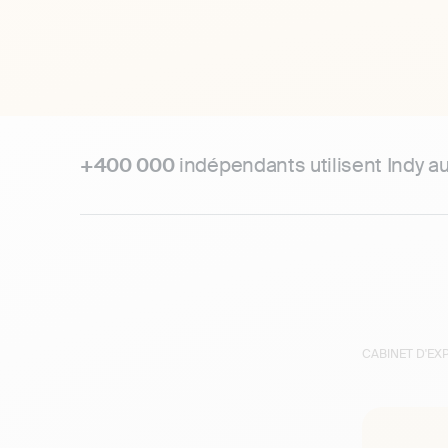
+400 000
indépendants utilisent Indy a
CABINET D'E