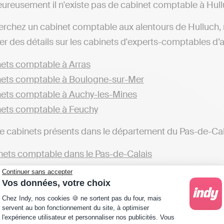
ureusement il n'existe pas de cabinet comptable à Hull
erchez un cabinet comptable aux alentours de Hulluch
r des détails sur les cabinets d'experts-comptables d’aut
ets comptable à Arras
ets comptable à Boulogne-sur-Mer
ets comptable à Auchy-les-Mines
ets comptable à Feuchy
de cabinets présents dans le département du Pas-de-Cal
ets comptable dans le Pas-de-Calais
Continuer sans accepter
éférez tenir votre comptabilité en ligne en toute autono
Vos données, votre choix
et comptable près de chez vous, dans le département du P
Plateforme de Gestion du Consentement : Personna
Chez Indy, nos cookies 🍪 ne sortent pas du four, mais
dy, qui permettent d’automatiser sa comptabilité et tra
servent au bon fonctionnement du site, à optimiser
l'expérience utilisateur et personnaliser nos publicités. Vous
et comptable qui réalisent toutes ces actions à votre pl