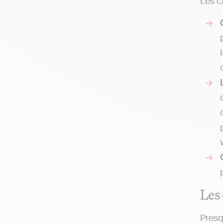
Les c
Les 
Presq