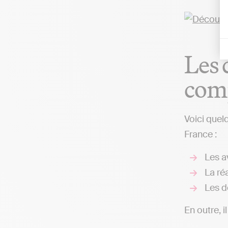
Les 
comp
Voici quel
France :
Les av
La réa
Les d
En outre, i