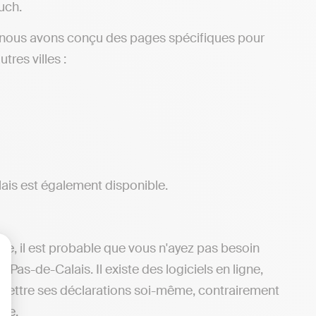
uch.
, nous avons conçu des pages spécifiques pour
res villes :
ais est également disponible.
mie, il est probable que vous n'ayez pas besoin
as-de-Calais. Il existe des logiciels en ligne,
lisez vos Options
nsmettre ses déclarations soi-même, contrairement
ace.