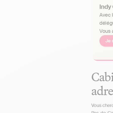
Indy
Avec I
délég
Vous a
Je 
Cabi
adre
Vous cherc