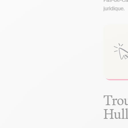
Pas-de-Cal
juridique.
Trou
Hul