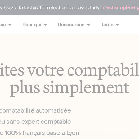
assez à la facturation électronique avec Indy :
c’est simple et 
ise
Pour qui
Ressources
Tarifs
ites votre comptabil
plus simplement
 comptabilité automatisée
ou sans expert comptable
ce 100% français basé à Lyon