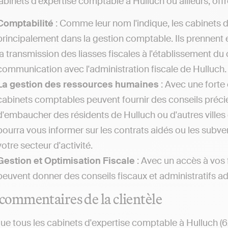
abinets d'expertise comptable à Hulluch ou ailleurs, offre
Comptabilité
: Comme leur nom l'indique, les cabinets 
principalement dans la gestion comptable. Ils prennent 
la transmission des liasses fiscales à l'établissement du
communication avec l'administration fiscale de Hulluch.
La gestion des ressources humaines
: Avec une forte 
cabinets comptables peuvent fournir des conseils préc
d'embaucher des résidents de Hulluch ou d'autres ville
pourra vous informer sur les contrats aidés ou les subve
votre secteur d'activité.
Gestion et Optimisation Fiscale
: Avec un accès à vos 
peuvent donner des conseils fiscaux et administratifs ad
commentaires de la clientèle
ue tous les cabinets d'expertise comptable à Hulluch (624