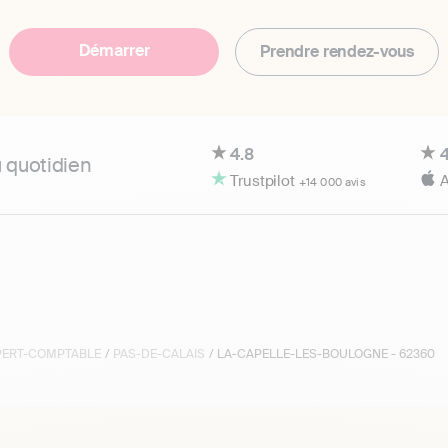
Démarrer
Prendre rendez-vous
4.8
4
u quotidien
Trustpilot
A
+14 000 avis
XPERT-COMPTABLE
/
PAS-DE-CALAIS
/ LA-CAPELLE-LES-BOULOGNE - 62360