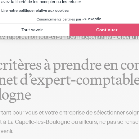
Axeptio consent
avez la liberté de les accepter ou les refuser.
et comptable près de chez vous, dans le département du P
Lire notre politique relative aux cookies
dy, qui permettent d’automatiser sa comptabilité et tra
Consentements certifiés par
et comptable qui réalisent toutes ces actions à votre pl
Tout savoir
Continuer
critères à prendre en c
net d’expert-comptable 
logne
ortant pour vous et votre entreprise de sélectionner so
t à La Capelle-lès-Boulogne ou ailleurs, ne pas se rensei
venir.