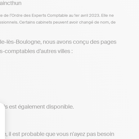
aincthun
te de l’Ordre des Experts Comptable au 1er avril 2023. Elle ne
ofessionnels. Certains cabinets peuvent avoir changé de nom, de
lle-lès-Boulogne, nous avons conçu des pages
s-comptables d’autres villes :
ais est également disponible.
lisez vos Options
mie, il est probable que vous n'ayez pas besoin