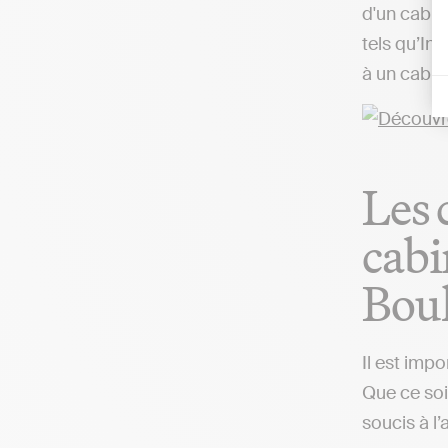
d'un cabin
tels qu’In
à un cabin
Les 
cabi
Bou
Il est imp
Que ce soi
soucis à l’a