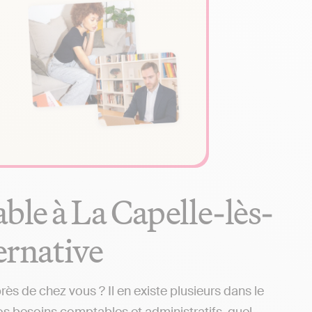
ble à La Capelle-lès-
ternative
s de chez vous ? Il en existe plusieurs dans le