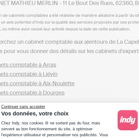
ET MATHIEU MERLIN - 11 Le Bout Des Rues, 62360, B
n de cabinets comptables a été réalisée de manière aléatoire à partir du si
n un avis potentiel d’Indy sur la qualité des services proposés par ces pr
e, ou même avoir cessé leur activité depuis la date de cette publication.
erchez un cabinet comptable aux alentours de La Cape
s pour vous donner des détails sur les cabinets d'expert
ets comptable à Arras
ets comptable à Liévin
ets comptable à Aix-Noulette
ets comptable à Dourges
de cabinets présents dans le département du Pas-de-Cal
Continuer sans accepter
Vos données, votre choix
ets comptable dans le Pas-de-Calais
Plateforme de Gestion du Consentement : Personna
Chez Indy, nos cookies 🍪 ne sortent pas du four, mais
servent au bon fonctionnement du site, à optimiser
éférez tenir votre comptabilité en ligne en toute autono
l'expérience utilisateur et personnaliser nos publicités. Vous