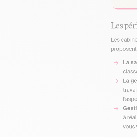
Les pér
Les cabine
proposent 
La sa
class
La g
trava
l’asp
Gesti
à réa
vous y