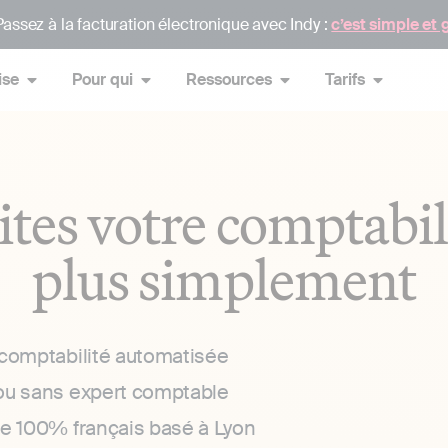
assez à la facturation électronique avec Indy :
c’est simple et 
ise
Pour qui
Ressources
Tarifs
ites votre comptabil
plus simplement
 comptabilité automatisée
ou sans expert comptable
ce 100% français basé à Lyon