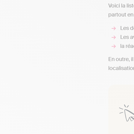
Voici la l
partout en
Les d
Les av
la réa
En outre, i
localisati