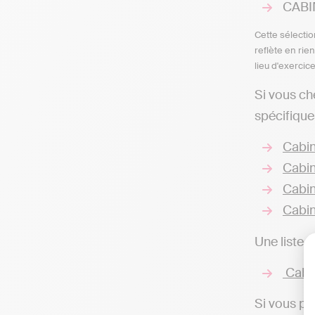
CABIN
Cette sélectio
reflète en rie
lieu d'exercic
Si vous ch
spécifique
Cabin
Cabin
Cabin
Cabin
Une liste 
Cabin
Si vous pr