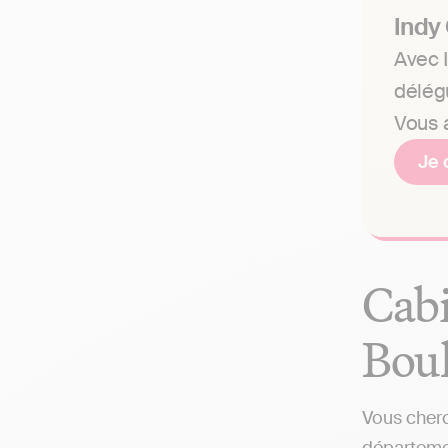
Indy
Avec I
délég
Vous a
Je 
Cabi
Boul
Vous cherc