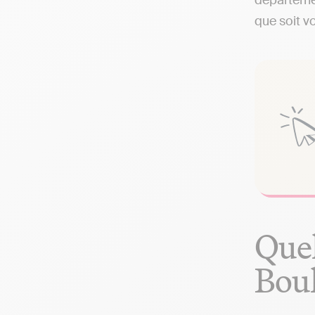
départemen
que soit vo
Quel
Bou