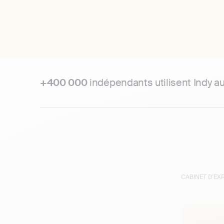
+400 000
indépendants utilisent Indy a
CABINET D'E