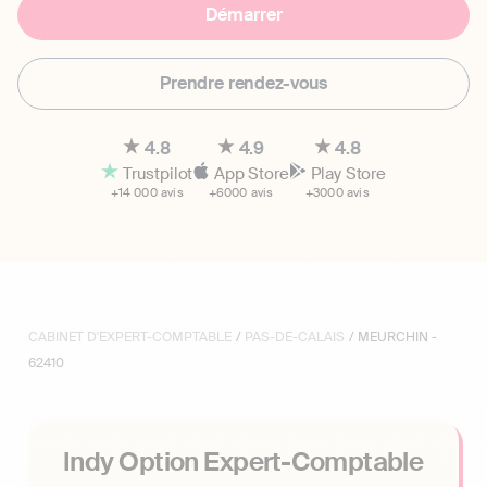
Démarrer
Prendre rendez-vous
4.8
4.9
4.8
Trustpilot
App Store
Play Store
+14 000 avis
+6000 avis
+3000 avis
CABINET D'EXPERT-COMPTABLE
/
PAS-DE-CALAIS
/ MEURCHIN -
62410
Indy Option Expert-Comptable