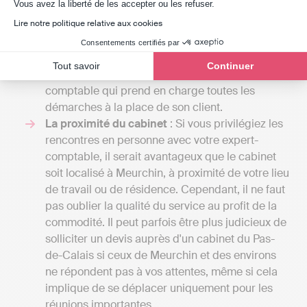
Axeptio consent
Vous avez la liberté de les accepter ou les refuser.
ligne comme Indy, les coûts se situent entre 240
€ et 588 € / an HT en fonction de la taille de
Lire notre politique relative aux cookies
l'entreprise, car Indy n'assiste que les
Consentements certifiés par
professionnels dans la gestion de leur
Tout savoir
Continuer
comptabilité, contrairement à l’expert-
comptable qui prend en charge toutes les
démarches à la place de son client.
La proximité du cabinet
: Si vous privilégiez les
rencontres en personne avec votre expert-
comptable, il serait avantageux que le cabinet
soit localisé à Meurchin, à proximité de votre lieu
de travail ou de résidence. Cependant, il ne faut
pas oublier la qualité du service au profit de la
commodité. Il peut parfois être plus judicieux de
solliciter un devis auprès d'un cabinet du Pas-
de-Calais si ceux de Meurchin et des environs
ne répondent pas à vos attentes, même si cela
implique de se déplacer uniquement pour les
réunions importantes.