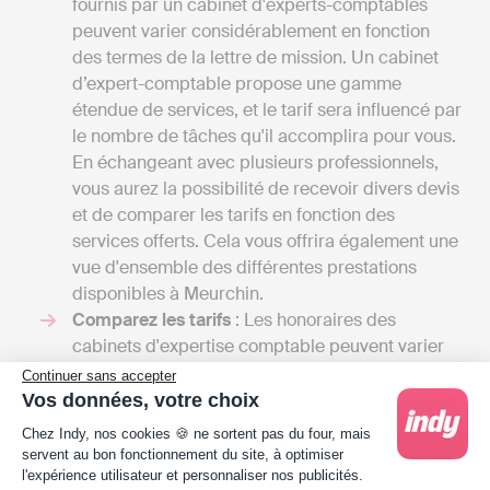
fournis par un cabinet d'experts-comptables
peuvent varier considérablement en fonction
des termes de la lettre de mission. Un cabinet
d’expert-comptable propose une gamme
étendue de services, et le tarif sera influencé par
le nombre de tâches qu'il accomplira pour vous.
En échangeant avec plusieurs professionnels,
vous aurez la possibilité de recevoir divers devis
et de comparer les tarifs en fonction des
services offerts. Cela vous offrira également une
vue d'ensemble des différentes prestations
disponibles à Meurchin.
Comparez les tarifs
: Les honoraires des
cabinets d'expertise comptable peuvent varier
de 50 euros par mois pour de petites missions
Continuer sans accepter
confiées à un comptable indépendant à
Vos données, votre choix
plusieurs milliers d'euros si votre entreprise
Plateforme de Gestion du Consentement : Person
Chez Indy, nos cookies 🍪 ne sortent pas du four, mais
nécessite une gestion comptable plus
servent au bon fonctionnement du site, à optimiser
complexe. En revanche, pour une solution en
l'expérience utilisateur et personnaliser nos publicités.