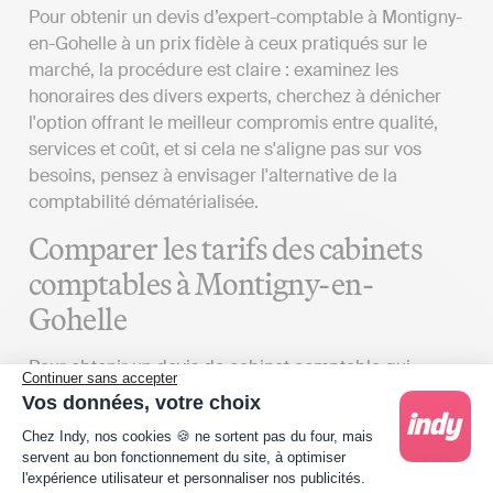
Pour obtenir un devis d’expert-comptable à Montigny-
en-Gohelle à un prix fidèle à ceux pratiqués sur le
marché, la procédure est claire : examinez les
honoraires des divers experts, cherchez à dénicher
l'option offrant le meilleur compromis entre qualité,
services et coût, et si cela ne s'aligne pas sur vos
besoins, pensez à envisager l'alternative de la
comptabilité dématérialisée.
Comparer les tarifs des cabinets
comptables à Montigny-en-
Gohelle
Pour obtenir un devis de cabinet comptable qui
Continuer sans accepter
reflète la réalité du marché à Montigny-en-Gohelle,
Vos données, votre choix
plusieurs facteurs doivent être considérés :
Plateforme de Gestion du Consentement : Person
Chez Indy, nos cookies 🍪 ne sortent pas du four, mais
servent au bon fonctionnement du site, à optimiser
Identifier vos exigences
: Le coût des services
l'expérience utilisateur et personnaliser nos publicités.
proposés par un cabinet d'experts-comptables