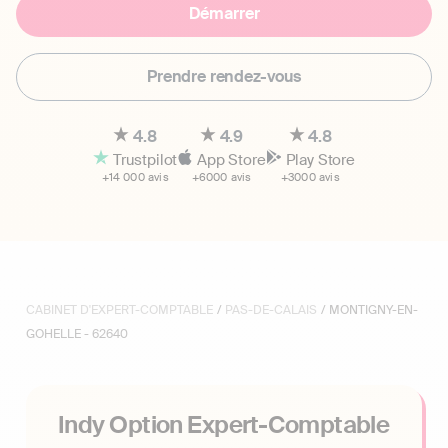
Démarrer
Prendre rendez-vous
4.8
4.9
4.8
Trustpilot
App Store
Play Store
+14 000 avis
+6000 avis
+3000 avis
CABINET D'EXPERT-COMPTABLE
/
PAS-DE-CALAIS
/ MONTIGNY-EN-
GOHELLE - 62640
Indy Option Expert-Comptable