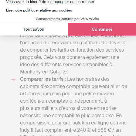
Axeptio consent
Vous avez la liberté de les accepter ou les refuser.
peut varier du tout au tout selon la lettre de
Lire notre politique relative aux cookies
mission. Un cabinet d’expert-comptable offre
Consentements certifiés par
plusieurs prestations, et le coût dépendra du
nombre de tâches qu'il effectuera pour vous. En
Tout savoir
Continuer
consultant plusieurs professionnels, vous aurez
l'occasion de recevoir une multitude de devis et
de comparer les tarifs en fonction des services
proposés. Cela vous donnera également une
idée des différents services disponibles à
Montigny-en-Gohelle.
Comparer les tarifs
: Les honoraires des
cabinets d'expertise comptable peuvent aller de
50 euros par mois pour une petite mission
confiée à un comptable indépendant, à
plusieurs milliers d'euros si votre entreprise
nécessite une comptabilité plus complexe. En
comparaison, pour une solution en ligne comme
Indy, il faut compter entre 240 € et 588 € / an