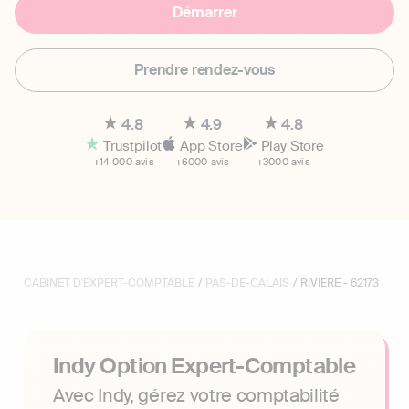
Démarrer
Prendre rendez-vous
4.8
4.9
4.8
Trustpilot
App Store
Play Store
+14 000 avis
+6000 avis
+3000 avis
CABINET D'EXPERT-COMPTABLE
/
PAS-DE-CALAIS
/ RIVIERE - 62173
Indy Option Expert-Comptable
Avec Indy, gérez votre comptabilité