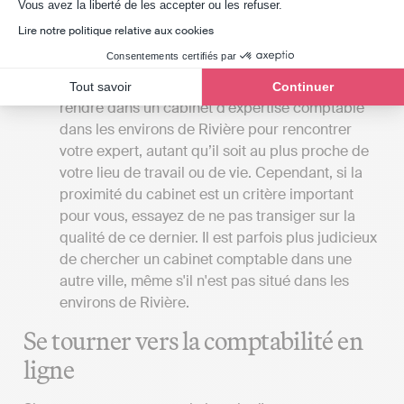
Axeptio consent
Vous avez la liberté de les accepter ou les refuser.
gestion de leur comptabilité, tandis que l'expert
comptable réalise toutes les démarches pour le
Lire notre politique relative aux cookies
compte de son client.
Consentements certifiés par
La proximité du cabinet
: Si vous souhaitez vous
Tout savoir
Continuer
rendre dans un cabinet d’expertise comptable
dans les environs de Rivière pour rencontrer
votre expert, autant qu’il soit au plus proche de
votre lieu de travail ou de vie. Cependant, si la
proximité du cabinet est un critère important
pour vous, essayez de ne pas transiger sur la
qualité de ce dernier. Il est parfois plus judicieux
de chercher un cabinet comptable dans une
autre ville, même s'il n'est pas situé dans les
environs de Rivière.
Se tourner vers la comptabilité en
ligne