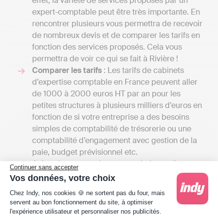
effet, la variété de services proposés par un
expert-comptable peut être très importante. En
rencontrer plusieurs vous permettra de recevoir
de nombreux devis et de comparer les tarifs en
fonction des services proposés. Cela vous
permettra de voir ce qui se fait à Rivière !
Comparer les tarifs
: Les tarifs de cabinets
d’expertise comptable en France peuvent aller
de 1000 à 2000 euros HT par an pour les
petites structures à plusieurs milliers d’euros en
fonction de si votre entreprise a des besoins
simples de comptabilité de trésorerie ou une
comptabilité d’engagement avec gestion de la
paie, budget prévisionnel etc.
A titre de comparaison, une solution en ligne
Continuer sans accepter
comme Indy coûte entre 240 € et 588 € / an HT
Vos données, votre choix
selon le type d'entreprise. Une telle différence
Plateforme de Gestion du Consentement : Person
Chez Indy, nos cookies 🍪 ne sortent pas du four, mais
de prix s'explique par la différence de
servent au bon fonctionnement du site, à optimiser
prestation. Indy assiste les clients dans la
l'expérience utilisateur et personnaliser nos publicités.