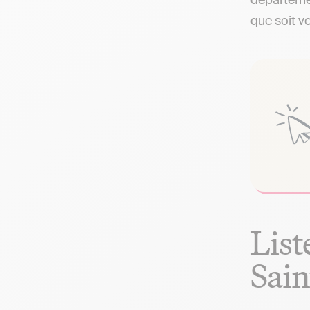
départemen
que soit vo
List
Sai