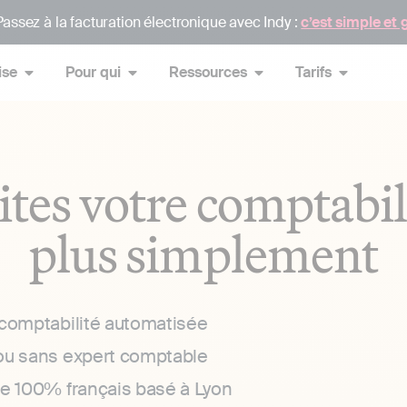
assez à la facturation électronique avec Indy :
c’est simple et 
ise
Pour qui
Ressources
Tarifs
ites votre comptabil
plus simplement
 comptabilité automatisée
ou sans expert comptable
ce 100% français basé à Lyon