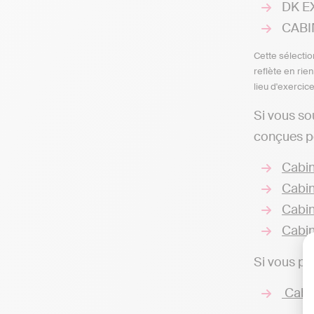
DK EX
CABIN
Cette sélectio
reflète en rie
lieu d'exercic
Si vous so
conçues po
Cabin
Cabin
Cabin
Cabin
Si vous pr
Cabin