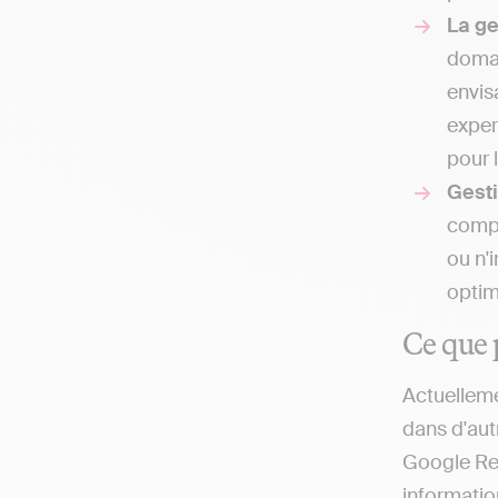
La g
domai
envis
exper
pour 
Gesti
compt
ou n'
optim
Ce que 
Actuelleme
dans d'autr
Google Rev
information