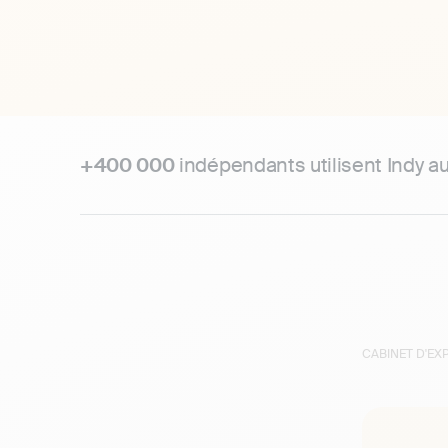
+400 000
indépendants utilisent Indy a
CABINET D'E