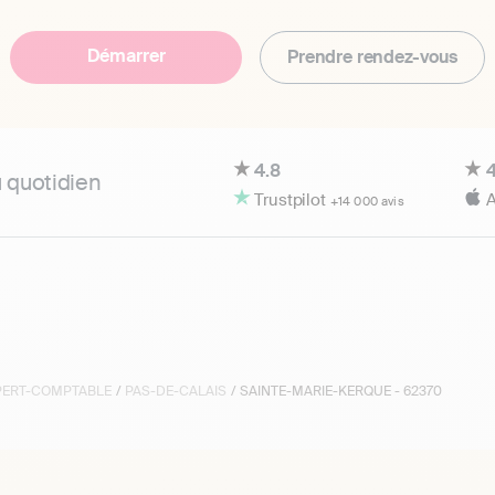
Démarrer
Prendre rendez-vous
4.8
4
u quotidien
Trustpilot
A
+14 000 avis
XPERT-COMPTABLE
/
PAS-DE-CALAIS
/ SAINTE-MARIE-KERQUE - 62370