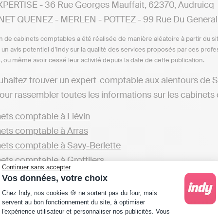
PERTISE - 36 Rue Georges Mauffait, 62370, Audruicq
ET QUENEZ - MERLEN - POTTEZ - 99 Rue Du General L
n de cabinets comptables a été réalisée de manière aléatoire à partir du si
n un avis potentiel d’Indy sur la qualité des services proposés par ces pr
e, ou même avoir cessé leur activité depuis la date de cette publication.
uhaitez trouver un expert-comptable aux alentours de 
ur rassembler toutes les informations sur les cabinets 
ets comptable à Liévin
ets comptable à Arras
ets comptable à Savy-Berlette
ets comptable à Groffliers
Continuer sans accepter
Vos données, votre choix
éférez, vous pouvez explorer d'autres cabinets opérant d
Plateforme de Gestion du Consentement : Personna
Chez Indy, nos cookies 🍪 ne sortent pas du four, mais
ets comptable dans le Pas-de-Calais
servent au bon fonctionnement du site, à optimiser
l'expérience utilisateur et personnaliser nos publicités. Vous