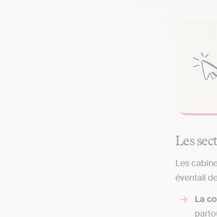
Les sec
Les cabine
éventail de
La co
parto