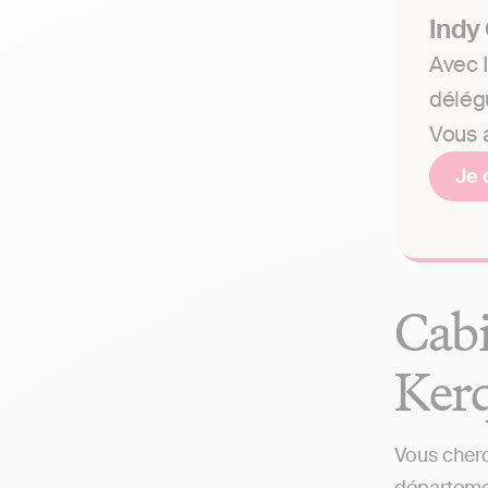
Indy
Avec I
délég
Vous a
Je 
Cabi
Kerq
Vous cherc