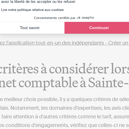
Axeptio consent
avez la liberté de les accepter ou les refuser.
qui souhaitent gérer leur comptabilité en ligne de mani
Lire notre politique relative aux cookies
, telles qu'Indy. Ces plateformes vous offrent la possibil
Consentements certifiés par
ans la gestion comptable, une alternative différente des
Tout savoir
Continuer
urs de Sainte-Marie-Kerque ou dans d'autres localités),
critères à considérer lo
net comptable à Saint
 le meilleur choix possible, il y a quelques critères de 
ais. Notamment, les domaines d'expertises, les avis clien
faire attention à d'autres critères comme le tarif, assu
les conditions d'engagements, vérifiez que celles-ci ne so