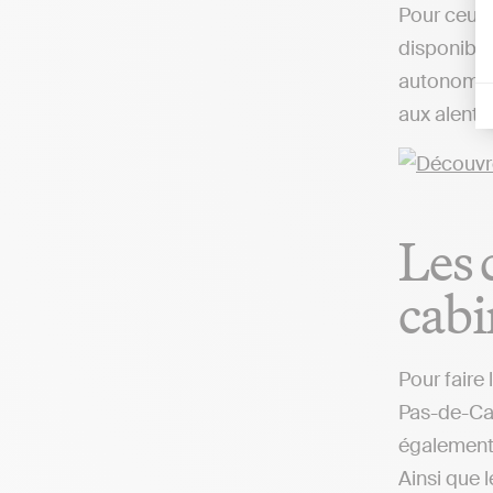
Pour ceux 
disponibles
autonome d
aux alento
Les 
cabi
Pour faire
Pas-de-Cal
également 
Ainsi que 