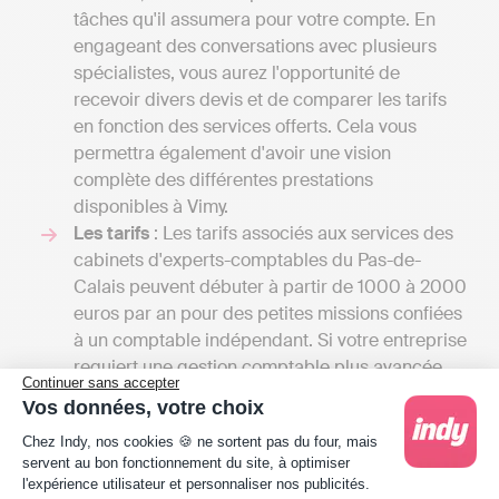
tâches qu'il assumera pour votre compte. En
engageant des conversations avec plusieurs
spécialistes, vous aurez l'opportunité de
recevoir divers devis et de comparer les tarifs
en fonction des services offerts. Cela vous
permettra également d'avoir une vision
complète des différentes prestations
disponibles à Vimy.
Les tarifs
: Les tarifs associés aux services des
cabinets d'experts-comptables du Pas-de-
Calais peuvent débuter à partir de 1000 à 2000
euros par an pour des petites missions confiées
à un comptable indépendant. Si votre entreprise
requiert une gestion comptable plus avancée,
Continuer sans accepter
comprenant notamment la gestion de la paie ou
Vos données, votre choix
l'établissement d'un budget prévisionnel, ces
Plateforme de Gestion du Consentement : Person
Chez Indy, nos cookies 🍪 ne sortent pas du four, mais
tarifs peuvent s'élever à plusieurs milliers
servent au bon fonctionnement du site, à optimiser
d'euros.
l'expérience utilisateur et personnaliser nos publicités.