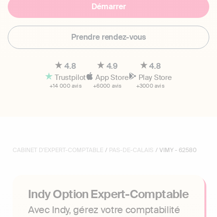
Démarrer
Prendre rendez-vous
4.8
4.9
4.8
Trustpilot
App Store
Play Store
+14 000 avis
+6000 avis
+3000 avis
CABINET D'EXPERT-COMPTABLE
/
PAS-DE-CALAIS
/ VIMY - 62580
Indy Option Expert-Comptable
Avec Indy, gérez votre comptabilité