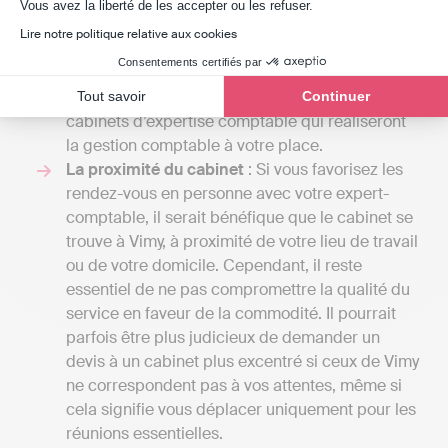
En utlisant une comptabilité en ligne comme
Axeptio consent
Vous avez la liberté de les accepter ou les refuser.
Indy, il faut compter entre 240 € et 588 € / an
Lire notre politique relative aux cookies
HT en fonction de la taille de l'entreprise, car
Consentements certifiés par
Indy n'est là que pour assister les professionnels
dans leur comptabilité, contrairement aux
Tout savoir
Continuer
cabinets d’expertise comptable qui réaliseront
la gestion comptable à votre place.
La proximité du cabinet
: Si vous favorisez les
rendez-vous en personne avec votre expert-
comptable, il serait bénéfique que le cabinet se
trouve à Vimy, à proximité de votre lieu de travail
ou de votre domicile. Cependant, il reste
essentiel de ne pas compromettre la qualité du
service en faveur de la commodité. Il pourrait
parfois être plus judicieux de demander un
devis à un cabinet plus excentré si ceux de Vimy
ne correspondent pas à vos attentes, même si
cela signifie vous déplacer uniquement pour les
réunions essentielles.