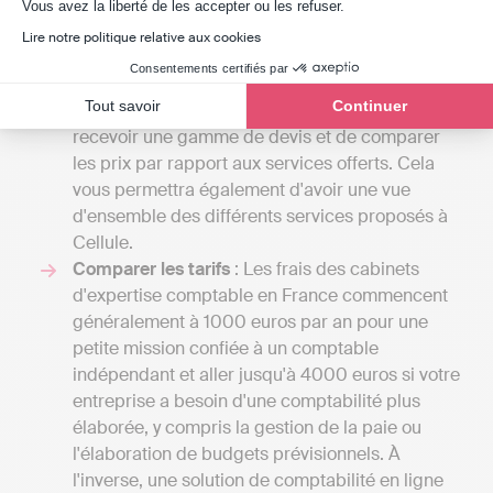
Axeptio consent
avec eux. La variété des services qu'un expert-
Vous avez la liberté de les accepter ou les refuser.
comptable peut offrir est vaste, et le prix
Lire notre politique relative aux cookies
dépendra du volume de tâches qu'il prendra en
Consentements certifiés par
charge pour vous. En discutant avec plusieurs
Tout savoir
Continuer
professionnels, vous aurez l'opportunité de
recevoir une gamme de devis et de comparer
les prix par rapport aux services offerts. Cela
vous permettra également d'avoir une vue
d'ensemble des différents services proposés à
Cellule.
Comparer les tarifs
: Les frais des cabinets
d'expertise comptable en France commencent
généralement à 1000 euros par an pour une
petite mission confiée à un comptable
indépendant et aller jusqu'à 4000 euros si votre
entreprise a besoin d'une comptabilité plus
élaborée, y compris la gestion de la paie ou
l'élaboration de budgets prévisionnels. À
l'inverse, une solution de comptabilité en ligne