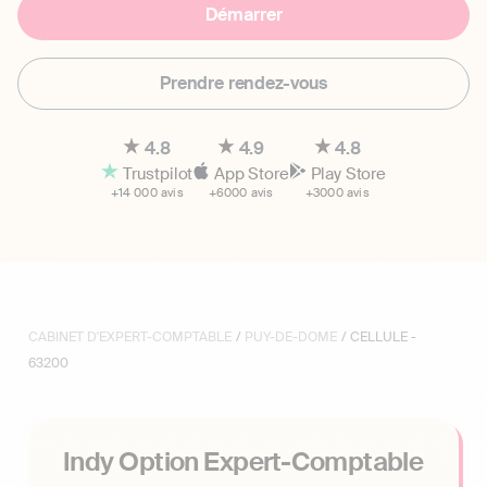
Démarrer
Prendre rendez-vous
4.8
4.9
4.8
Trustpilot
App Store
Play Store
+14 000 avis
+6000 avis
+3000 avis
CABINET D'EXPERT-COMPTABLE
/
PUY-DE-DOME
/ CELLULE -
63200
Indy Option Expert-Comptable