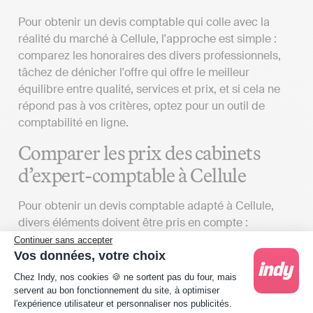
Pour obtenir un devis comptable qui colle avec la
réalité du marché à Cellule, l'approche est simple :
comparez les honoraires des divers professionnels,
tâchez de dénicher l'offre qui offre le meilleur
équilibre entre qualité, services et prix, et si cela ne
répond pas à vos critères, optez pour un outil de
comptabilité en ligne.
Comparer les prix des cabinets
d’expert-comptable à Cellule
Pour obtenir un devis comptable adapté à Cellule,
divers éléments doivent être pris en compte :
Continuer sans accepter
Déterminer vos besoins
: Le tarif des services
Vos données, votre choix
proposés par un cabinet d'expertise comptable
Plateforme de Gestion du Consentement : Person
Chez Indy, nos cookies 🍪 ne sortent pas du four, mais
peut varier considérablement en fonction du
servent au bon fonctionnement du site, à optimiser
détail de la lettre de mission que vous établirez
l'expérience utilisateur et personnaliser nos publicités.