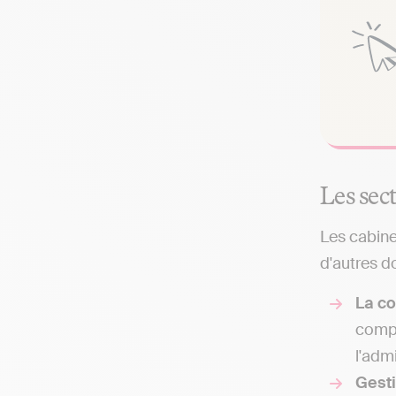
Les sec
Les cabine
d'autres d
La co
compt
l'adm
Gest