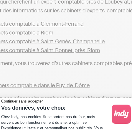
qui cherchent un expert-comptable près de Loubeyrat,
t des informations sur les cabinets d'experts-comptables 
ets comptable à Clermont-Ferrand
ets comptable à Riom
ets comptable à Saint-Genès-Champanelle
ets comptable à Saint-Bonnet-près-Riom
ent, vous trouverez d’autres cabinets comptables prés
nets comptable dans le Puy-de-Dôme
z pas nécessairement besoin d’un cabinet d’expert-compt
Continuer sans accepter
t. Il est tout à fait légal de gérer soi-même sa comptab
Vos données, votre choix
Plateforme de Gestion du Consentement : Personna
 de transmettre les déclarations fiscales en toute auto
Chez Indy, nos cookies 🍪 ne sortent pas du four, mais
servent au bon fonctionnement du site, à optimiser
 à l’inverse des cabinets comptables qui réaliseront c
l'expérience utilisateur et personnaliser nos publicités. Vous