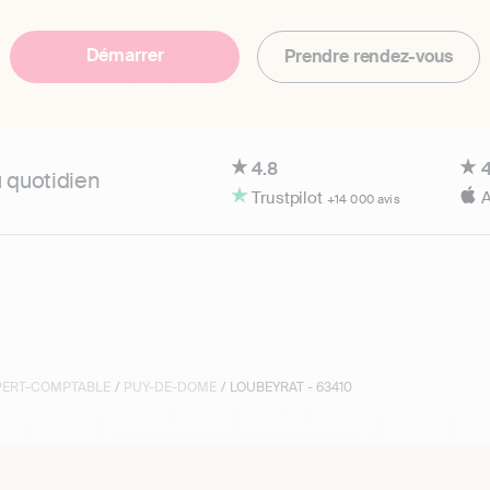
Démarrer
Prendre rendez-vous
4.8
4
u quotidien
Trustpilot
A
+14 000 avis
XPERT-COMPTABLE
/
PUY-DE-DOME
/ LOUBEYRAT - 63410