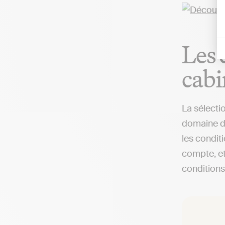
Les 
cabi
La sélecti
domaine de
les condit
compte, et
conditions