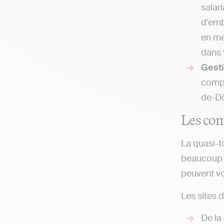
salar
d'emb
en me
dans 
Gesti
compt
de-D
Les com
La quasi-t
beaucoup d
peuvent vo
Les sites 
De la 