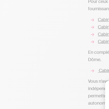
Pour ceux 
fournissan
Cabin
Cabin
Cabin
Cabin
En complém
Dôme.
Cabi
Vous n’ave
indépendan
permettent
autonomie,