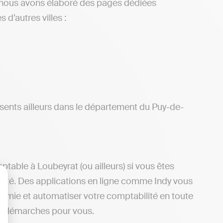
 nous avons élaboré des pages dédiées
d’autres villes :
ents ailleurs dans le département du Puy-de-
able à Loubeyrat (ou ailleurs) si vous êtes
ilité. Des applications en ligne comme Indy vous
lisez vos Options
nomie et automatiser votre comptabilité en toute
es démarches pour vous.