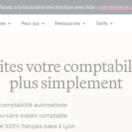
assez à la facturation électronique avec Indy :
c’est simple et 
ise
Pour qui
Ressources
Tarifs
ites votre comptabil
plus simplement
 comptabilité automatisée
ou sans expert comptable
ce 100% français basé à Lyon