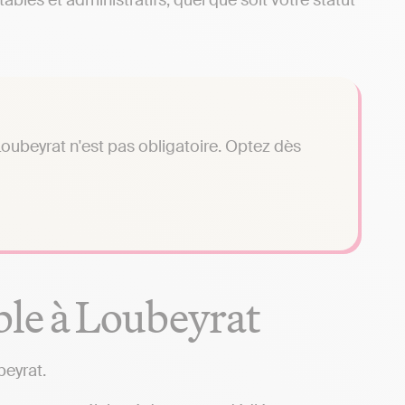
les et administratifs, quel que soit votre statut
oubeyrat n'est pas obligatoire. Optez dès
ble à Loubeyrat
beyrat.