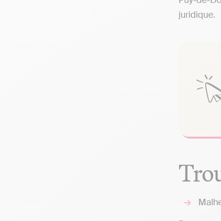
Puy-de-Dôm
juridique.
Trou
Malhe