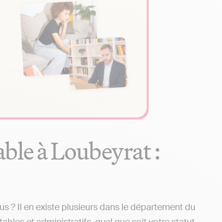
ble à Loubeyrat :
 ? Il en existe plusieurs dans le département du