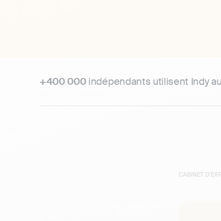
+400 000
indépendants utilisent Indy a
CABINET D'E