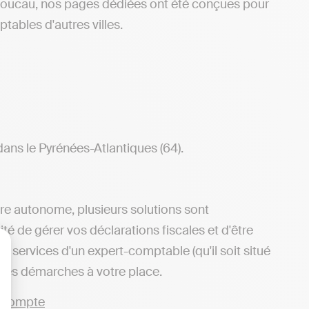
 Boucau, nos pages dédiées ont été conçues pour
tables d'autres villes.
ans le Pyrénées-Atlantiques (64).
ère autonome, plusieurs solutions sont
ité de gérer vos déclarations fiscales et d'être
 services d'un expert-comptable (qu'il soit situé
lisez vos Options
 des démarches à votre place.