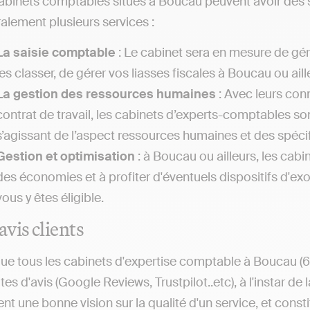
abinets comptables situés à Boucau peuvent avoir des s
alement plusieurs services :
La saisie comptable
: Le cabinet sera en mesure de gé
les classer, de gérer vos liasses fiscales à Boucau ou aill
La gestion des ressources humaines
: Avec leurs con
contrat de travail, les cabinets d’experts-comptables so
s’agissant de l’aspect ressources humaines et des spécif
Gestion et optimisation
: à Boucau ou ailleurs, les cab
des économies et à profiter d'éventuels dispositifs d'exo
vous y êtes éligible.
avis clients
ue tous les cabinets d'expertise comptable à Boucau (643
tes d'avis (Google Reviews, Trustpilot..etc), à l'instar de
nt une bonne vision sur la qualité d'un service, et const