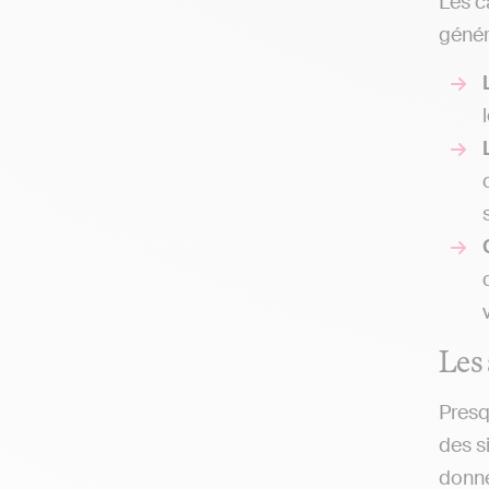
Les c
génér
Les 
Presq
des si
donne