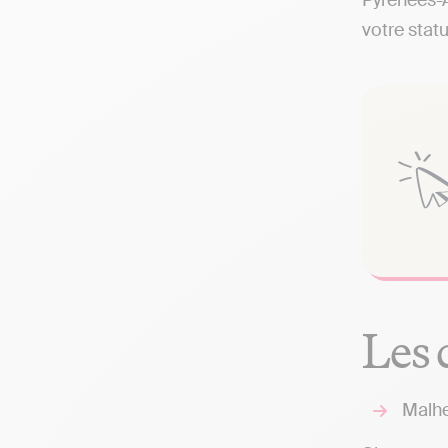
Pyrénées-A
votre statu
Les 
Malhe