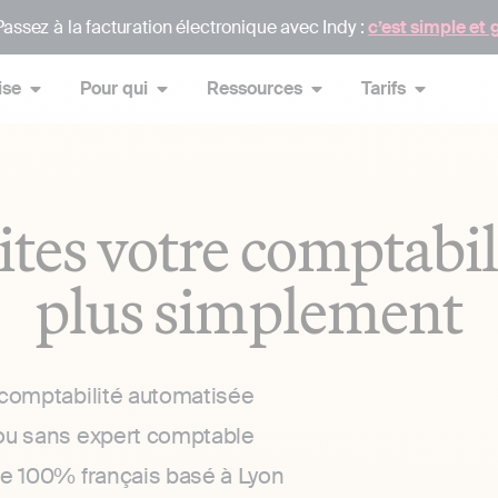
assez à la facturation électronique avec Indy :
c’est simple et 
ise
Pour qui
Ressources
Tarifs
ites votre comptabil
plus simplement
 comptabilité automatisée
ou sans expert comptable
ce 100% français basé à Lyon