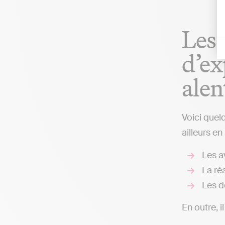
Les 
d’ex
alen
Voici quel
ailleurs en
Les av
La réa
Les d
En outre, i