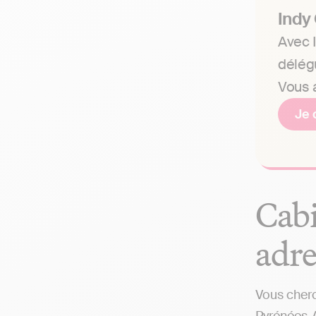
Indy
Avec I
délég
Vous a
Je 
Cabi
adre
Vous cherc