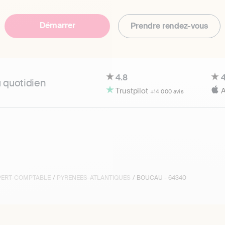
Démarrer
Prendre rendez-vous
4.8
4
u quotidien
Trustpilot
A
+14 000 avis
XPERT-COMPTABLE
/
PYRENEES-ATLANTIQUES
/ BOUCAU - 64340