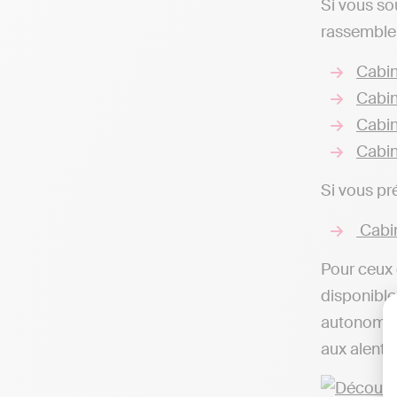
Si vous so
rassembler
Cabin
Cabin
Cabin
Cabin
Si vous pr
Cabin
Pour ceux 
disponibles
autonome d
aux alento