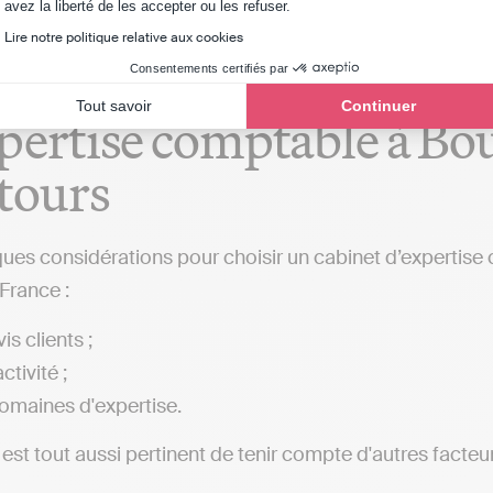
Axeptio consent
avez la liberté de les accepter ou les refuser.
Lire notre politique relative aux cookies
critères pour sélectionn
Consentements certifiés par
Tout savoir
Continuer
pertise comptable à Bo
tours
ques considérations pour choisir un cabinet d’expertis
 France :
is clients ;
ctivité ;
omaines d'expertise.
l est tout aussi pertinent de tenir compte d'autres facteur