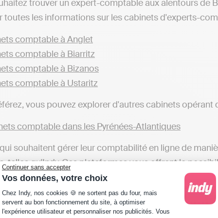
uhaitez trouver un expert-comptable aux alentours de
 toutes les informations sur les cabinets d'experts-comp
ets comptable à Anglet
ets comptable à Biarritz
ets comptable à Bizanos
ets comptable à Ustaritz
éférez, vous pouvez explorer d'autres cabinets opérant d
ets comptable dans les Pyrénées-Atlantiques
qui souhaitent gérer leur comptabilité en ligne de mani
, telles qu'Indy. Ces plateformes vous offrent la possibil
Continuer sans accepter
ans la gestion comptable, une alternative différente des
Vos données, votre choix
Plateforme de Gestion du Consentement : Personna
urs de Boucau ou dans d'autres localités), qui s'occupe
Chez Indy, nos cookies 🍪 ne sortent pas du four, mais
servent au bon fonctionnement du site, à optimiser
l'expérience utilisateur et personnaliser nos publicités. Vous