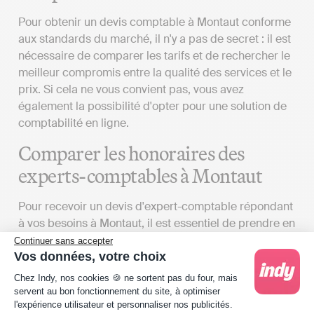
Pour obtenir un devis comptable à Montaut conforme
aux standards du marché, il n'y a pas de secret : il est
nécessaire de comparer les tarifs et de rechercher le
meilleur compromis entre la qualité des services et le
prix. Si cela ne vous convient pas, vous avez
également la possibilité d'opter pour une solution de
comptabilité en ligne.
Comparer les honoraires des
experts-comptables à Montaut
Pour recevoir un devis d'expert-comptable répondant
à vos besoins à Montaut, il est essentiel de prendre en
compte plusieurs éléments :
Continuer sans accepter
Vos données, votre choix
Vos exigences
: Le coût des prestations offertes
Plateforme de Gestion du Consentement : Person
Chez Indy, nos cookies 🍪 ne sortent pas du four, mais
par un cabinet d'expert-comptable peut varier
servent au bon fonctionnement du site, à optimiser
considérablement en fonction des détails de la
l'expérience utilisateur et personnaliser nos publicités.