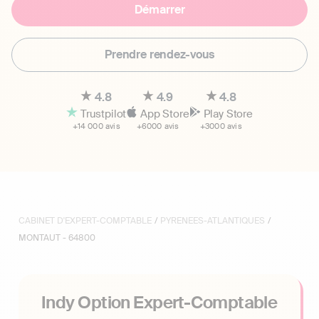
Démarrer
Prendre rendez-vous
4.8
4.9
4.8
Trustpilot
App Store
Play Store
+14 000 avis
+6000 avis
+3000 avis
CABINET D'EXPERT-COMPTABLE
/
PYRENEES-ATLANTIQUES
/
MONTAUT - 64800
Indy Option Expert-Comptable