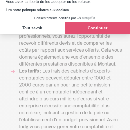
Axeptio consent
lettre de mission que vous établirez avec eux. La
Vous avez la liberté de les accepter ou les refuser.
gamme des services qu'un cabinet d'expert-
Lire notre politique relative aux cookies
comptable peut fournir est vaste, et le tarif
Consentements certifiés par
dépendra du nombre de tâches qu'il assumera
Tout savoir
Continuer
pour votre compte. En dialoguant avec plusieurs
professionnels, vous aurez l'opportunité de
recevoir différents devis et de comparer les
coûts par rapport aux services offerts. Cela vous
donnera également une vue d'ensemble des
différentes prestations disponibles à Montaut.
Les tarifs
: Les frais des cabinets d'experts-
comptables peuvent débuter entre 1000 et
2000 euros par an pour une petite mission
confiée à un comptable indépendant et
atteindre plusieurs milliers d'euros si votre
entreprise nécessite une comptabilité plus
complexe, incluant la gestion de la paie ou
l'établissement d'un budget prévisionnel. Avec
Indy, vous pouvez gérer votre comptabilité et