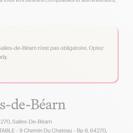
à tous vos besoins comptables et administratifs,
alies-de-Béarn n'est pas obligatoire. Optez
dy.
es-de-Béarn
270, Salies-De-Béarn
E - 9 Chemin Du Chateau - Bp 8, 64270,