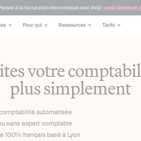
assez à la facturation électronique avec Indy :
c’est simple et 
ise
Pour qui
Ressources
Tarifs
ites votre comptabil
plus simplement
 comptabilité automatisée
ou sans expert comptable
ce 100% français basé à Lyon