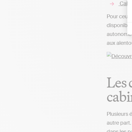
Cabin
Pour ceux 
disponibles
autonome d
aux alento
Les 
cabi
Plusieurs 
autre part.
dans les p