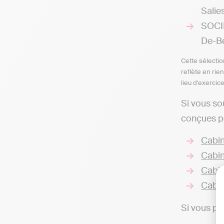
Salie
SOCI
De-B
Cette sélectio
reflète en rie
lieu d'exercic
Si vous so
conçues po
Cabin
Cabin
Cabin
Cabin
Si vous pr