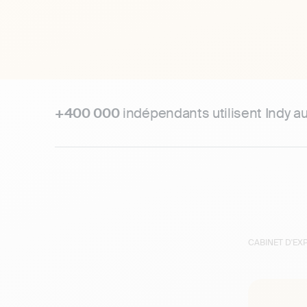
+400 000
indépendants utilisent Indy a
CABINET D'E