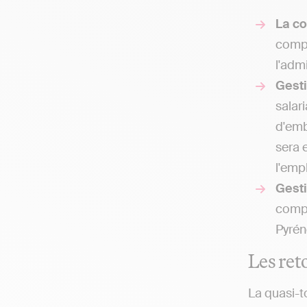
La co
compt
l'adm
Gest
salar
d'emb
sera 
l'empl
Gesti
compt
Pyrén
Les reto
La quasi-t