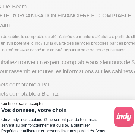
s-De-Béarn
ETE D'ORGANISATION FINANCIERE ET COMPTABLE - 44 
éarn
n de cabinets comptables a été réalisée de manière aléatoire à partir du si
n un avis potentiel d’Indy sur la qualité des services proposés par ces pr
e, ou même avoir cessé leur activité depuis la date de cette publication.
uhaitez trouver un expert-comptable aux alentours de 
ur rassembler toutes les informations sur les cabinets 
ets comptable à Pau
ets comptable à Biarritz
ets comptable à Monein
Continuer sans accepter
Vos données, votre choix
ets comptable à Saint-Palais
Plateforme de Gestion du Consentement : Personna
Chez Indy, nos cookies 🍪 ne sortent pas du four, mais
éférez, vous pouvez explorer d'autres cabinets opérant d
servent au bon fonctionnement du site, à optimiser
l'expérience utilisateur et personnaliser nos publicités. Vous