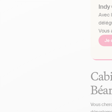
Indy
Avec I
délég
Vous a
Je 
Cabi
Béar
Vous cherc