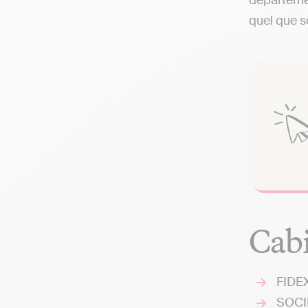
départemen
quel que so
Cabi
FIDEX
SOCI