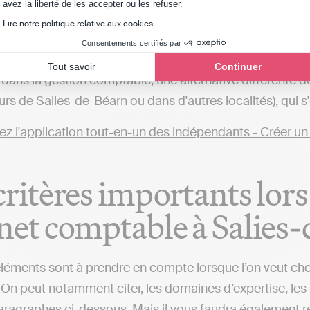
Axeptio consent
avez la liberté de les accepter ou les refuser.
ets comptable dans les Pyrénées-Atlantiques
Lire notre politique relative aux cookies
qui souhaitent gérer leur comptabilité en ligne de mani
Consentements certifiés par
, telles qu'Indy. Ces plateformes vous offrent la possibil
Tout savoir
Continuer
ans la gestion comptable, une alternative différente des
urs de Salies-de-Béarn ou dans d'autres localités), qui
critères importants lors
net comptable à Salies
éléments sont à prendre en compte lorsque l’on veut ch
 On peut notamment citer, les domaines d’expertise, les a
aragraphes ci-dessous. Mais il vous faudra également reg