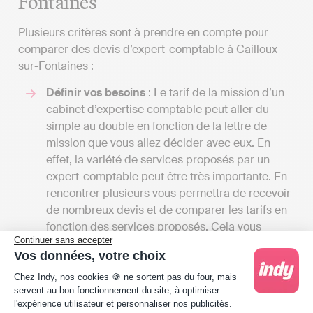
Fontaines
Plusieurs critères sont à prendre en compte pour
comparer des devis d’expert-comptable à Cailloux-
sur-Fontaines :
Définir vos besoins
: Le tarif de la mission d’un
cabinet d’expertise comptable peut aller du
simple au double en fonction de la lettre de
mission que vous allez décider avec eux. En
effet, la variété de services proposés par un
expert-comptable peut être très importante. En
rencontrer plusieurs vous permettra de recevoir
de nombreux devis et de comparer les tarifs en
fonction des services proposés. Cela vous
Continuer sans accepter
permettra de voir ce qui se fait à Cailloux-sur-
Vos données, votre choix
Fontaines !
Plateforme de Gestion du Consentement : Person
Comparer les tarifs
: Les tarifs de cabinets
Chez Indy, nos cookies 🍪 ne sortent pas du four, mais
servent au bon fonctionnement du site, à optimiser
d’expertise comptable en France peuvent aller
l'expérience utilisateur et personnaliser nos publicités.
de 1000 à 2000 euros HT par an pour les