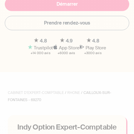
Démarrer
Prendre rendez-vous
4.8
4.9
4.8
Trustpilot
App Store
Play Store
+14 000 avis
+6000 avis
+3000 avis
CABINET D'EXPERT-COMPTABLE
/
RHONE
/ CAILLOUX-SUR-
FONTAINES - 69270
Indy Option Expert-Comptable