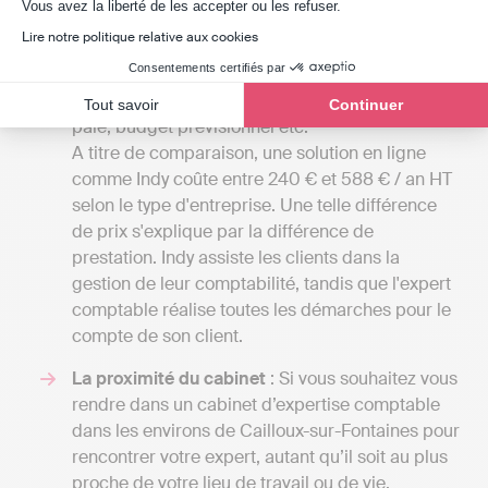
Axeptio consent
Vous avez la liberté de les accepter ou les refuser.
petites structures à plusieurs milliers d’euros en
Lire notre politique relative aux cookies
fonction de si votre entreprise a des besoins
Consentements certifiés par
simples de comptabilité de trésorerie ou une
comptabilité d’engagement avec gestion de la
Tout savoir
Continuer
paie, budget prévisionnel etc.
A titre de comparaison, une solution en ligne
comme Indy coûte entre 240 € et 588 € / an HT
selon le type d'entreprise. Une telle différence
de prix s'explique par la différence de
prestation. Indy assiste les clients dans la
gestion de leur comptabilité, tandis que l'expert
comptable réalise toutes les démarches pour le
compte de son client.
La proximité du cabinet
: Si vous souhaitez vous
rendre dans un cabinet d’expertise comptable
dans les environs de Cailloux-sur-Fontaines pour
rencontrer votre expert, autant qu’il soit au plus
proche de votre lieu de travail ou de vie.