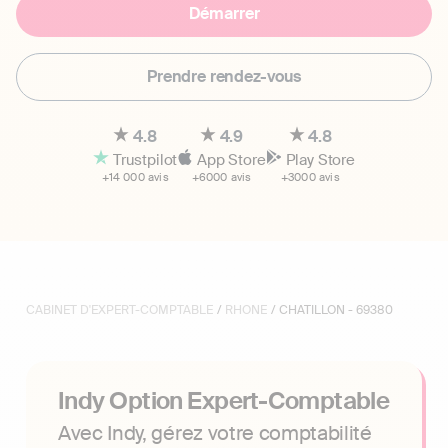
Démarrer
Prendre rendez-vous
4.8
4.9
4.8
Trustpilot
App Store
Play Store
+14 000 avis
+6000 avis
+3000 avis
CABINET D'EXPERT-COMPTABLE
/
RHONE
/ CHATILLON - 69380
Indy Option Expert-Comptable
Avec Indy, gérez votre comptabilité