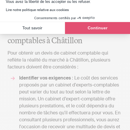
Axeptio consent
Vous avez la liberté de les accepter ou les refuser.
qualité/services/honoraires. Si cela ne correspond
Lire notre politique relative aux cookies
pas à vos besoins, vous pouvez considérer une
solution de comptabilité en ligne.
Consentements certifiés par
Tout savoir
Continuer
Examiner les coûts des services
comptables à Châtillon
Pour obtenir un devis de cabinet comptable qui
reflète la réalité du marché à Châtillon, plusieurs
facteurs doivent être considérés :
Identifier vos exigences
: Le coût des services
proposés par un cabinet d'experts-comptables
peut varier du tout au tout selon la lettre de
mission. Un cabinet d’expert-comptable offre
plusieurs prestations, et le coût dépendra du
nombre de tâches qu'il effectuera pour vous. En
consultant plusieurs professionnels, vous aurez
l'occasion de recevoir une multitude de devis et