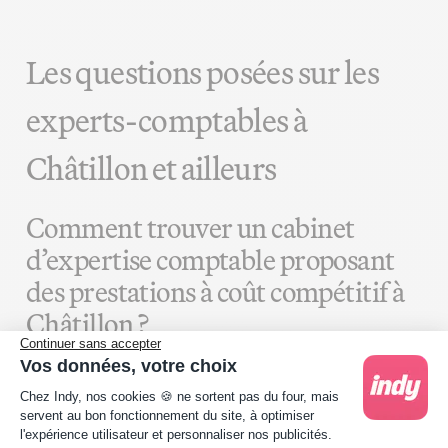
Les questions posées sur les
experts-comptables à
Châtillon et ailleurs
Comment trouver un cabinet
d’expertise comptable proposant
des prestations à coût compétitif à
Châtillon ?
Continuer sans accepter
Vos données, votre choix
Afin de recevoir un devis comptable à Châtillon qui
Plateforme de Gestion du Consentement : Person
reflète la moyenne du marché, il suffit d'examiner les
Chez Indy, nos cookies 🍪 ne sortent pas du four, mais
tarifs de plusieurs cabinets. Il faut également trouver
servent au bon fonctionnement du site, à optimiser
l'expérience utilisateur et personnaliser nos publicités.
l'option qui vous offre le meilleur rapport