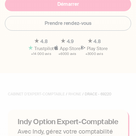
Démarrer
Prendre rendez-vous
4.8
4.9
4.8
Trustpilot
App Store
Play Store
+14 000 avis
+6000 avis
+3000 avis
CABINET D'EXPERT-COMPTABLE
/
RHONE
/ DRACE - 69220
Indy Option Expert-Comptable
Avec Indy, gérez votre comptabilité