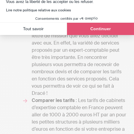
Axeptio consent
Vous avez la liberté de les accepter ou les refuser.
Dracé :
Lire notre politique relative aux cookies
Définir vos besoins
: Le tarif de la mission
Consentements certifiés par
d’un cabinet d’expertise comptable peut
aller du simple au double en fonction de la
Tout savoir
Continuer
lettre de mission que vous allez décider
avec eux. En effet, la variété de services
proposés par un expert-comptable peut
être très importante. En rencontrer
plusieurs vous permettra de recevoir de
nombreux devis et de comparer les tarifs
en fonction des services proposés. Cela
vous permettra de voir ce qui se fait à
Dracé !
Comparer les tarifs
: Les tarifs de cabinets
d’expertise comptable en France peuvent
aller de 1000 à 2000 euros HT par an pour
les petites structures à plusieurs milliers
d’euros en fonction de si votre entreprise a