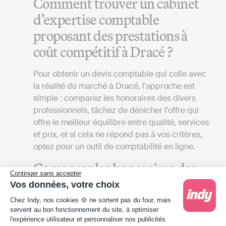
Comment trouver un cabinet
d’expertise comptable
proposant des prestations à
coût compétitif à Dracé ?
Pour obtenir un devis comptable qui colle avec
la réalité du marché à Dracé, l'approche est
simple : comparez les honoraires des divers
professionnels, tâchez de dénicher l'offre qui
offre le meilleur équilibre entre qualité, services
et prix, et si cela ne répond pas à vos critères,
optez pour un outil de comptabilité en ligne.
Comparer les honoraires des
Continuer sans accepter
experts-comptables à Dracé
Vos données, votre choix
Plateforme de Gestion du Consentement : Person
Chez Indy, nos cookies 🍪 ne sortent pas du four, mais
Plusieurs critères sont à prendre en compte
servent au bon fonctionnement du site, à optimiser
pour comparer des devis d’expert-comptable à
l'expérience utilisateur et personnaliser nos publicités.