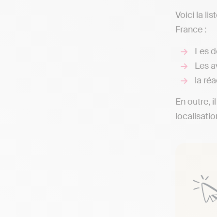
Voici la l
France :
Les d
Les av
la réa
En outre, i
localisati