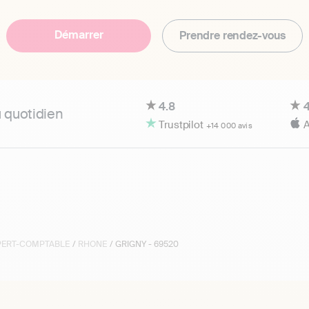
Démarrer
Prendre rendez-vous
4.8
4
u quotidien
Trustpilot
A
+14 000 avis
XPERT-COMPTABLE
/
RHONE
/ GRIGNY - 69520