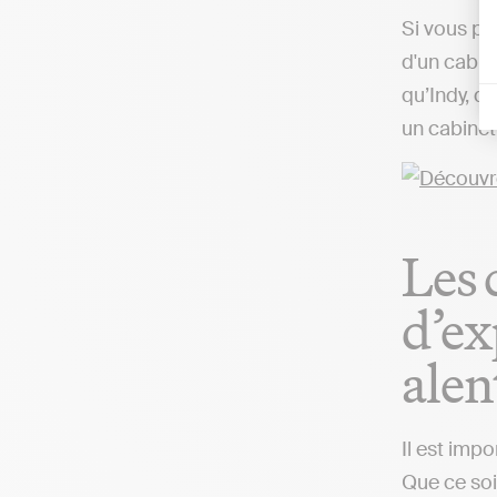
Si vous pr
d'un cabin
qu’Indy, q
un cabinet
Les 
d’ex
alen
Il est imp
Que ce soit