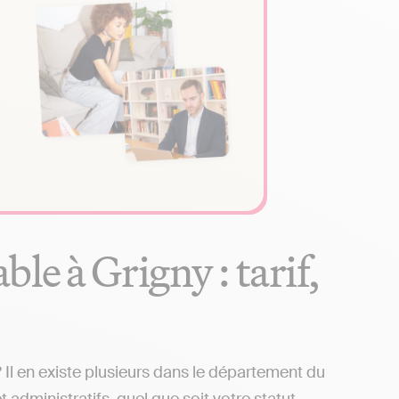
le à Grigny : tarif,
Il en existe plusieurs dans le département du