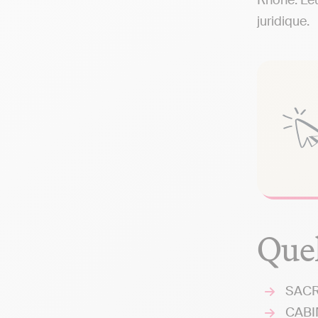
Rhône. Leu
juridique.
Quel
SACR
CABIN