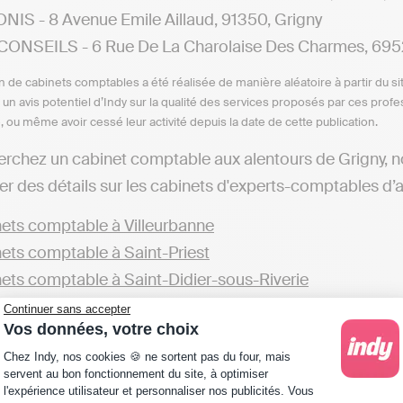
NIS - 8 Avenue Emile Aillaud, 91350, Grigny
ONSEILS - 6 Rue De La Charolaise Des Charmes, 695
n de cabinets comptables a été réalisée de manière aléatoire à partir du si
n un avis potentiel d’Indy sur la qualité des services proposés par ces pr
e, ou même avoir cessé leur activité depuis la date de cette publication.
erchez un cabinet comptable aux alentours de Grigny, 
r des détails sur les cabinets d'experts-comptables d’aut
ets comptable à Villeurbanne
ets comptable à Saint-Priest
ets comptable à Saint-Didier-sous-Riverie
ets comptable à Amplepuis
Continuer sans accepter
Vos données, votre choix
de cabinets présents dans le département du Rhône est
Plateforme de Gestion du Consentement : Personna
Chez Indy, nos cookies 🍪 ne sortent pas du four, mais
servent au bon fonctionnement du site, à optimiser
ets comptable dans le Rhône
l'expérience utilisateur et personnaliser nos publicités. Vous