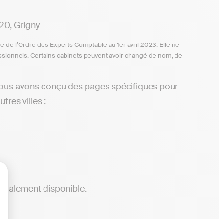
20, Grigny
te de l’Ordre des Experts Comptable au 1er avril 2023. Elle ne
ofessionnels. Certains cabinets peuvent avoir changé de nom, de
nous avons conçu des pages spécifiques pour
res villes :
 également disponible.
lisez vos Options