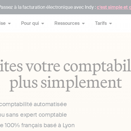
assez à la facturation électronique avec Indy :
c’est simple et 
ise
Pour qui
Ressources
Tarifs
ites votre comptabil
plus simplement
 comptabilité automatisée
ou sans expert comptable
ce 100% français basé à Lyon