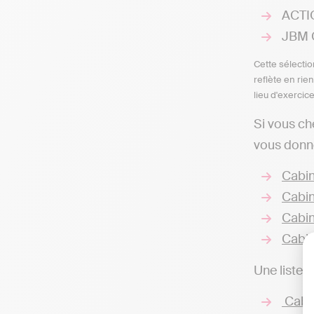
ACTIO
JBM C
Cette sélectio
reflète en rie
lieu d'exercic
Si vous ch
vous donne
Cabin
Cabin
Cabin
Cabin
Une liste 
Cabin