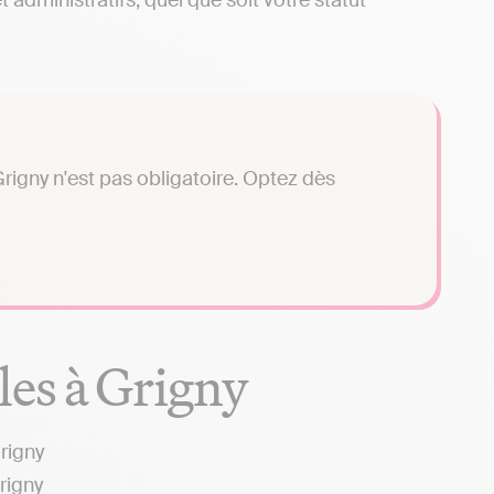
administratifs, quel que soit votre statut
rigny n'est pas obligatoire. Optez dès
es à Grigny
rigny
rigny