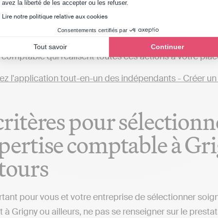
Axeptio consent
avez la liberté de les accepter ou les refuser.
éférez tenir votre comptabilité en ligne en toute autono
Lire notre politique relative aux cookies
et comptable près de chez vous, dans le département du R
Consentements certifiés par
ui permettent d’automatiser sa comptabilité et transmet
Tout savoir
Continuer
 comptable qui réalisent toutes ces actions à votre plac
critères pour sélectionn
pertise comptable à Gr
tours
ortant pour vous et votre entreprise de sélectionner so
 à Grigny ou ailleurs, ne pas se renseigner sur le prestat