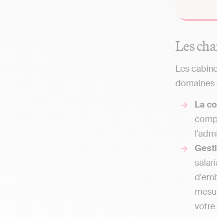
Les cha
Les cabine
domaines q
La co
compt
l'adm
Gest
salar
d'emb
mesur
votre 