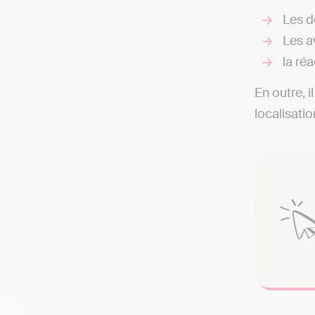
Les d
Les av
la réa
En outre, i
localisati