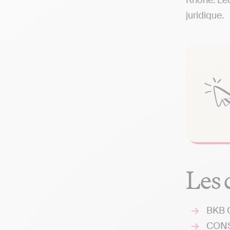
Rhône. Leu
juridique.
Les 
BKB C
CONSE