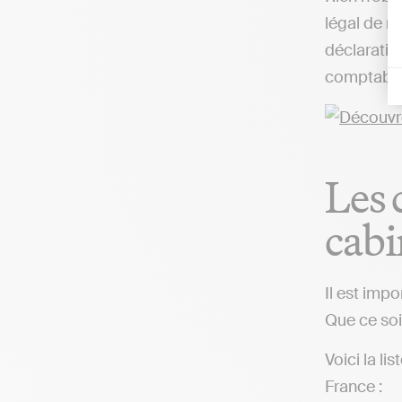
légal de r
déclaratio
comptable,
Les 
cabi
Il est imp
Que ce soit
Voici la l
France :