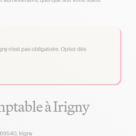
administratifs, quel que soit votre statut
gny n'est pas obligatoire. Optez dès
mptable à Irigny
9540, Irigny