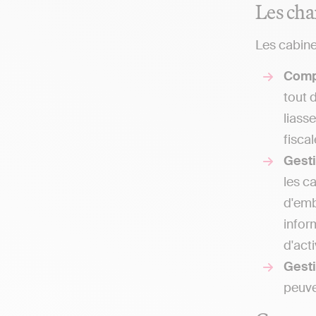
Les cha
Les cabine
Comp
tout 
liass
fisca
Gest
les c
d'emb
infor
d'acti
Gesti
peuve