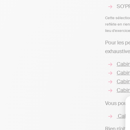
SO'PR
Cette sélectio
reflète en rie
lieu d'exercic
Pour les p
exhaustive
Cabin
Cabin
Cabi
Cabin
Vous pouve
Cabin
Rien n’obli