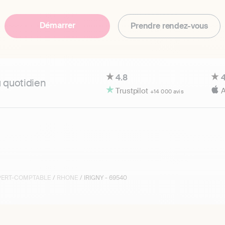
Démarrer
Prendre rendez-vous
4.8
4
u quotidien
Trustpilot
A
+14 000 avis
XPERT-COMPTABLE
/
RHONE
/ IRIGNY - 69540