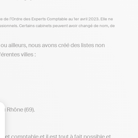
te de l’Ordre des Experts Comptable au 1er avril 2023. Elle ne
ofessionnels. Certains cabinets peuvent avoir changé de nom, de
ou ailleurs, nous avons créé des listes non
rentes villes :
du Rhône (69).
lisez vos Options
net comptable et il est tout à fait possible et