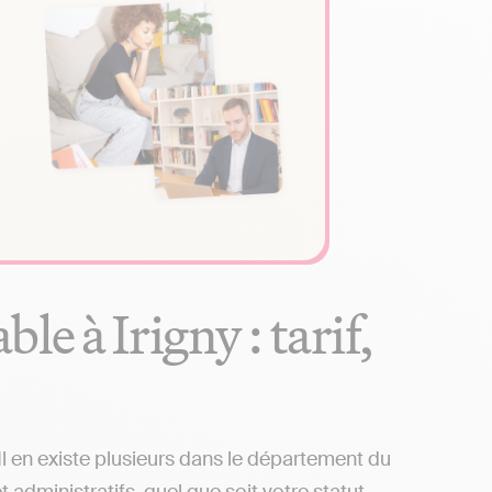
e à Irigny : tarif,
l en existe plusieurs dans le département du