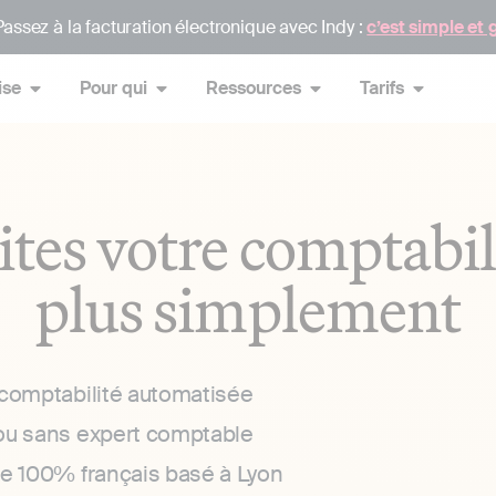
assez à la facturation électronique avec Indy :
c’est simple et 
ise
Pour qui
Ressources
Tarifs
ites votre comptabil
plus simplement
 comptabilité automatisée
ou sans expert comptable
ce 100% français basé à Lyon