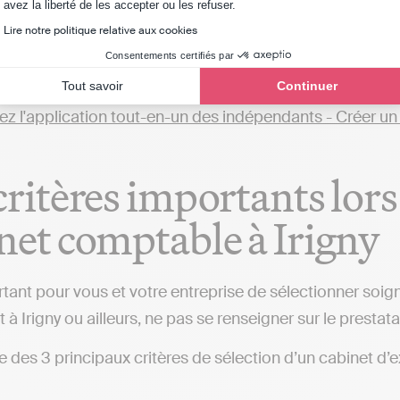
Axeptio consent
avez la liberté de les accepter ou les refuser.
éaliser sa comptabilité soi-même. Par exemple, avec des
Lire notre politique relative aux cookies
ns fiscales et automatiser sa comptabilité est possible
Consentements certifiés par
 (implanté à Irigny ou ailleurs), qui fera toutes ces dém
Tout savoir
Continuer
critères importants lors
net comptable à Irigny
ortant pour vous et votre entreprise de sélectionner so
 à Irigny ou ailleurs, ne pas se renseigner sur le prestata
iste des 3 principaux critères de sélection d’un cabinet 