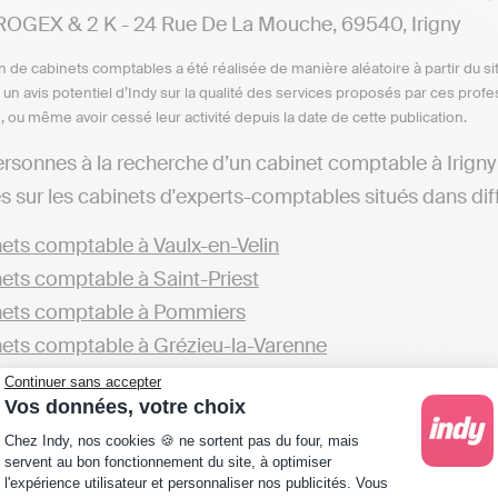
OGEX & 2 K - 24 Rue De La Mouche, 69540, Irigny
n de cabinets comptables a été réalisée de manière aléatoire à partir du si
n un avis potentiel d’Indy sur la qualité des services proposés par ces pr
e, ou même avoir cessé leur activité depuis la date de cette publication.
ersonnes à la recherche d’un cabinet comptable à Irigny 
s sur les cabinets d'experts-comptables situés dans diffé
ets comptable à Vaulx-en-Velin
ets comptable à Saint-Priest
nets comptable à Pommiers
ets comptable à Grézieu-la-Varenne
Continuer sans accepter
z aussi trouver d’autres cabinets dans le département 
Vos données, votre choix
Plateforme de Gestion du Consentement : Personna
ets comptable dans le Rhône
Chez Indy, nos cookies 🍪 ne sortent pas du four, mais
servent au bon fonctionnement du site, à optimiser
l'expérience utilisateur et personnaliser nos publicités. Vous
ge les professionnels à faire appel aux services d’un cabi