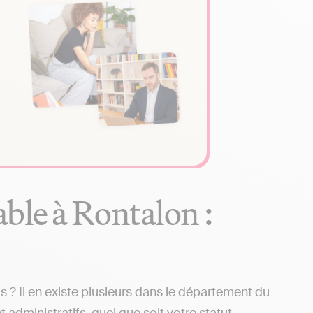
ble à Rontalon :
? Il en existe plusieurs dans le département du