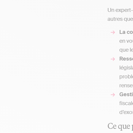
Un expert-
autres que 
La co
en vo
que l
Ress
légis
probl
rense
Gesti
fisca
d’exo
Ce que 