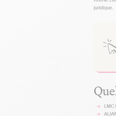
Rhône. Leu
juridique.
Quel
LMC E
ALIAN