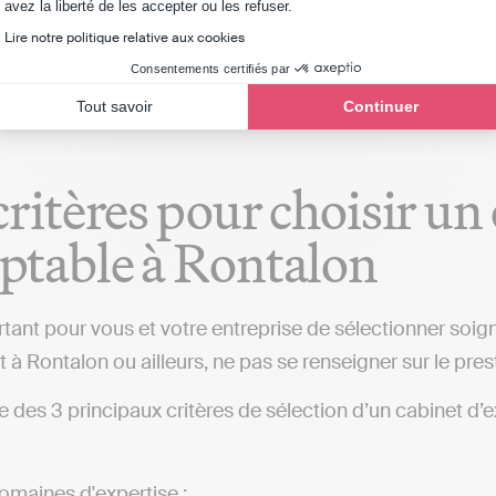
Axeptio consent
avez la liberté de les accepter ou les refuser.
ns fiscales et automatiser sa comptabilité est possible
Lire notre politique relative aux cookies
 (implanté à Rontalon ou ailleurs), qui fera toutes ces 
Consentements certifiés par
Tout savoir
Continuer
critères pour choisir un
table à Rontalon
ortant pour vous et votre entreprise de sélectionner so
 à Rontalon ou ailleurs, ne pas se renseigner sur le pres
iste des 3 principaux critères de sélection d’un cabinet 
omaines d'expertise ;