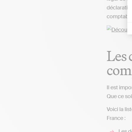
déclaratio
comptable,
Les 
comp
Il est imp
Que ce soit
Voici la l
France :
Les d