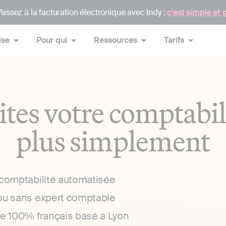
assez à la facturation électronique avec Indy :
c’est simple et 
ise
Pour qui
Ressources
Tarifs
ites votre comptabil
plus simplement
 comptabilité automatisée
ou sans expert comptable
ce 100% français basé à Lyon