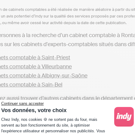
n de cabinets comptables a été réalisée de manière aléatoire à partir du si
n un avis potentiel d’Indy sur la qualité des services proposés par ces pr
e, ou même avoir cessé leur activité depuis la date de cette publication.
ersonnes à la recherche d’un cabinet comptable à Rontal
s sur les cabinets d'experts-comptables situés dans diffé
ets comptable à Saint-Priest
ets comptable à Villeurbanne
ets comptable à Albigny-sur-Saône
ets comptable à Sain-Bel
z aussi trouver d’autres cabinets dans le département 
Continuer sans accepter
Vos données, votre choix
ets comptable dans le Rhône
Plateforme de Gestion du Consentement : Personna
Chez Indy, nos cookies 🍪 ne sortent pas du four, mais
ge les professionnels à faire appel aux services d’un cabi
servent au bon fonctionnement du site, à optimiser
l'expérience utilisateur et personnaliser nos publicités. Vous
éaliser sa comptabilité soi-même. Par exemple, avec des