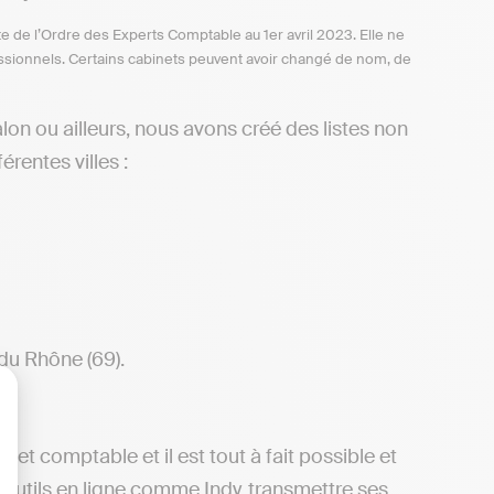
te de l’Ordre des Experts Comptable au 1er avril 2023. Elle ne
ofessionnels. Certains cabinets peuvent avoir changé de nom, de
on ou ailleurs, nous avons créé des listes non
rentes villes :
du Rhône (69).
lisez vos Options
net comptable et il est tout à fait possible et
 outils en ligne comme Indy, transmettre ses