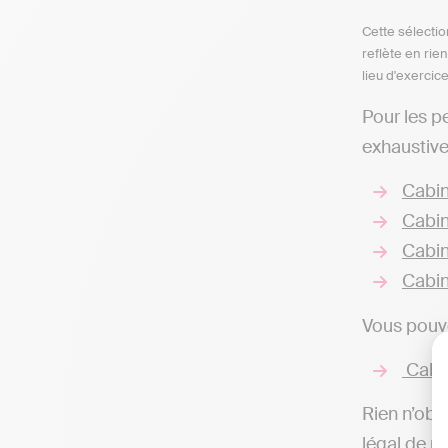
Cette sélectio
reflète en rie
lieu d'exercic
Pour les p
exhaustive
Cabin
Cabin
Cabin
Cabin
Vous pouve
Cabin
Rien n’obli
légal de r