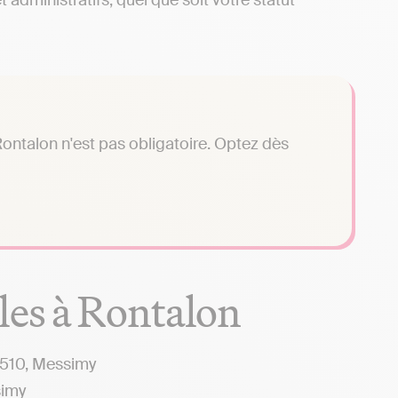
administratifs, quel que soit votre statut
ontalon n'est pas obligatoire. Optez dès
les à Rontalon
9510, Messimy
simy