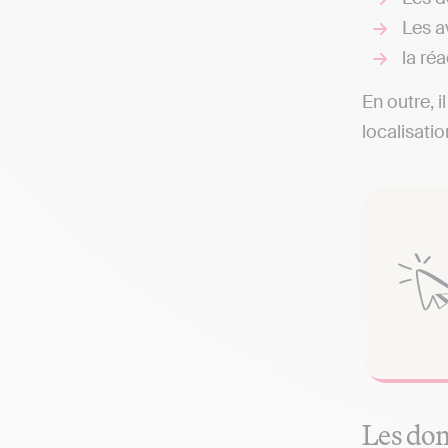
Les av
la réa
En outre, i
localisati
Les dom