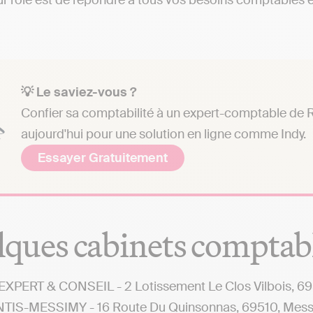
r rôle est de répondre à tous vos besoins comptables et 
💡 Le saviez-vous ?
Confier sa comptabilité à un expert-comptable de R
aujourd'hui pour une solution en ligne comme Indy.
Essayer Gratuitement
ques cabinets comptab
XPERT & CONSEIL - 2 Lotissement Le Clos Vilbois, 6
TIS-MESSIMY - 16 Route Du Quinsonnas, 69510, Mes