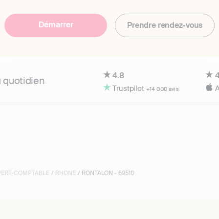
Démarrer
Prendre rendez-vous
4.8
4
u quotidien
Trustpilot
A
+14 000 avis
XPERT-COMPTABLE
/
RHONE
/ RONTALON - 69510