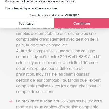
Axeptio consent
Vous avez la liberté de les accepter ou les refuser.
Comparer les tarifs
: Les tarifs de cabinets
Lire notre politique relative aux cookies
d’expertise comptable en France peuvent aller
de 1000 à 2000 euros HT par an pour les
Consentements certifiés par
petites structures à plusieurs milliers d’euros en
Tout savoir
Continuer
fonction de si votre entreprise a des besoins
simples de comptabilité de trésorerie ou une
comptabilité d’engagement avec gestion de la
paie, budget prévisionnel etc.
A titre de comparaison, une solution en ligne
comme Indy coûte entre 240 € et 588 € / an HT
selon le type d'entreprise. Une telle différence
de prix s'explique par la différence de
prestation. Indy assiste les clients dans la
gestion de leur comptabilité, tandis que l'expert
comptable réalise toutes les démarches pour le
compte de son client.
La proximité du cabinet
: Si vous souhaitez vous
rendre dans un cabinet d’expertise comptable