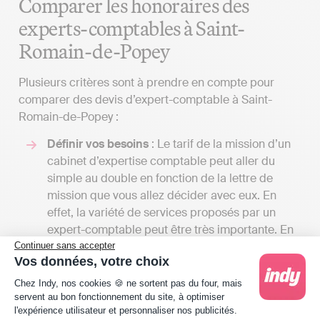
Comparer les honoraires des
experts-comptables à Saint-
Romain-de-Popey
Plusieurs critères sont à prendre en compte pour
comparer des devis d’expert-comptable à Saint-
Romain-de-Popey :
Définir vos besoins
: Le tarif de la mission d’un
cabinet d’expertise comptable peut aller du
simple au double en fonction de la lettre de
mission que vous allez décider avec eux. En
effet, la variété de services proposés par un
expert-comptable peut être très importante. En
rencontrer plusieurs vous permettra de recevoir
Continuer sans accepter
Vos données, votre choix
de nombreux devis et de comparer les tarifs en
Plateforme de Gestion du Consentement : Person
fonction des services proposés. Cela vous
Chez Indy, nos cookies 🍪 ne sortent pas du four, mais
permettra de voir ce qui se fait à Saint-Romain-
servent au bon fonctionnement du site, à optimiser
l'expérience utilisateur et personnaliser nos publicités.
de-Popey !