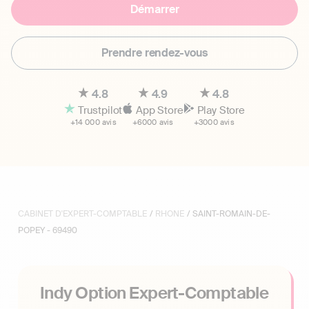
Démarrer
Prendre rendez-vous
4.8
4.9
4.8
Trustpilot
App Store
Play Store
+14 000 avis
+6000 avis
+3000 avis
CABINET D'EXPERT-COMPTABLE
/
RHONE
/ SAINT-ROMAIN-DE-
POPEY - 69490
Indy Option Expert-Comptable