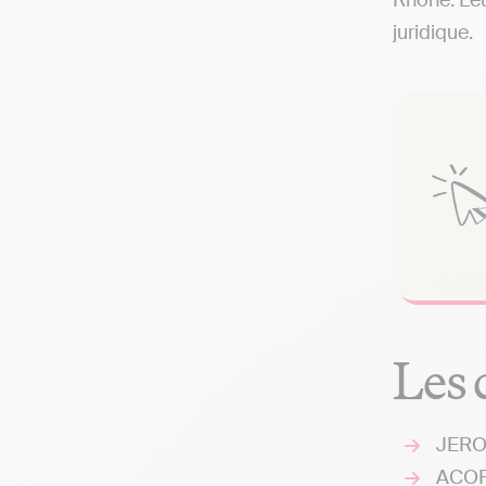
Rhône. Leu
juridique.
Les 
JEROM
ACORA