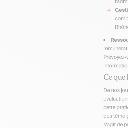
l'admi
Gesti
compt
Rhôn
Resso
rémunérati
Prévoyez-v
informatio
Ce que l
De nos jou
évaluation
cette prat
des témoign
s'agit de 