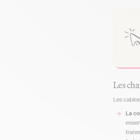
Les cha
Les cabine
La co
essen
trans