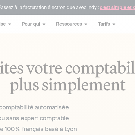
assez à la facturation électronique avec Indy :
c’est simple et 
ise
Pour qui
Ressources
Tarifs
ites votre comptabil
plus simplement
 comptabilité automatisée
ou sans expert comptable
ce 100% français basé à Lyon