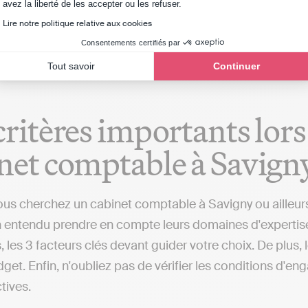
Axeptio consent
avez la liberté de les accepter ou les refuser.
 une indépendance dans la gestion comptable, une altern
Lire notre politique relative aux cookies
isé aux environs de Savigny ou dans d'autres villes), qui
Consentements certifiés par
Tout savoir
Continuer
critères importants lors
net comptable à Savign
us cherchez un cabinet comptable à Savigny ou ailleurs, 
 entendu prendre en compte leurs domaines d'expertise, le
, les 3 facteurs clés devant guider votre choix. De plus,
get. Enfin, n'oubliez pas de vérifier les conditions d'en
ctives.