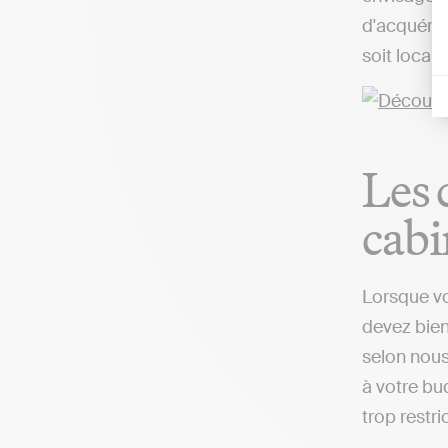
d'acquérir
soit local
Les 
cabi
Lorsque vo
devez bien
selon nous
à votre bud
trop restri