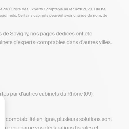
te de l’Ordre des Experts Comptable au 1er avril 2023. Elle ne
ofessionnels. Certains cabinets peuvent avoir changé de nom, de
s de Savigny, nos pages dédiées ont été
inets d'experts-comptables dans d'autres villes.
rtes par d'autres cabinets du Rhône (69).
lisez vos Options
e comptabilité en ligne, plusieurs solutions sont
ndre en charge vos déclarations fiscales et