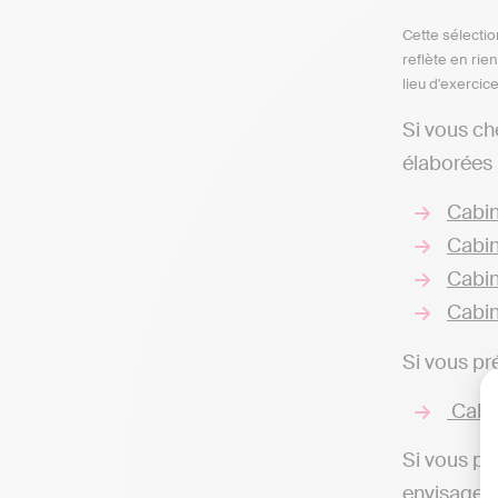
Cette sélectio
reflète en rie
lieu d'exercic
Si vous ch
élaborées 
Cabin
Cabin
Cabin
Cabin
Si vous pr
Cabin
Si vous pr
envisageab