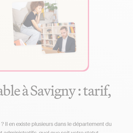
le à Savigny : tarif,
 Il en existe plusieurs dans le département du