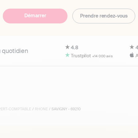
Démarrer
Prendre rendez-vous
4.8
4
u quotidien
Trustpilot
A
+14 000 avis
XPERT-COMPTABLE
/
RHONE
/ SAVIGNY - 69210