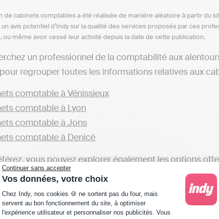
n de cabinets comptables a été réalisée de manière aléatoire à partir du si
n un avis potentiel d’Indy sur la qualité des services proposés par ces pr
e, ou même avoir cessé leur activité depuis la date de cette publication.
erchez un professionnel de la comptabilité aux alentour
pour regrouper toutes les informations relatives aux cab
ets comptable à Vénissieux
ets comptable à Lyon
ets comptable à Jons
ets comptable à Denicé
éférez, vous pouvez explorer également les options offe
Continuer sans accepter
Vos données, votre choix
ets comptable dans le Rhône
Plateforme de Gestion du Consentement : Personna
Chez Indy, nos cookies 🍪 ne sortent pas du four, mais
éférez avoir une autonomie totale dans la gestion de votr
servent au bon fonctionnement du site, à optimiser
l'expérience utilisateur et personnaliser nos publicités. Vous
les, telles d'Indy. Ces solutions vous permettent de pre