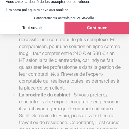
Axeptio consent
Vous avez la liberté de les accepter ou les refuser.
Comparer les tarifs
: Les honoraires des
Lire notre politique relative aux cookies
cabinets d'expertise comptable peuvent aller de
50 euros par mois pour une petite mission
Consentements certifiés par
confiée à un comptable indépendant, à
Tout savoir
Continuer
plusieurs milliers d'euros si votre entreprise
nécessite une comptabilité plus complexe. En
comparaison, pour une solution en ligne comme
Indy, il faut compter entre 240 € et 588 € / an
HT selon la taille d'entreprise, car Indy ne fait
qu’assister les professionnels dans la gestion de
leur comptabilité, à l’inverse de l’expert-
comptable qui réalisera toutes les démarches à
la place de son client.
La proximité du cabinet
: Si vous préférez
rencontrer votre expert-comptable en personne,
il serait avantageux que le cabinet soit situé à
Saint-Germain-du-Plain, près de votre lieu de
travail ou de résidence. Cependant, il est crucial