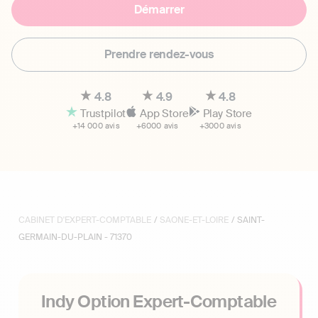
Démarrer
Prendre rendez-vous
4.8
4.9
4.8
Trustpilot
App Store
Play Store
+14 000 avis
+6000 avis
+3000 avis
CABINET D'EXPERT-COMPTABLE
/
SAONE-ET-LOIRE
/ SAINT-
GERMAIN-DU-PLAIN - 71370
Indy Option Expert-Comptable