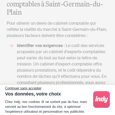
comptables à Saint-Germain-du-
Plain
Pour obtenir un devis de cabinet comptable qui
reflète la réalité du marché à Saint-Germain-du-Plain,
plusieurs facteurs doivent être considérés :
Identifier vos exigences
: Le coût des services
proposés par un cabinet d'experts-comptables
peut varier du tout au tout selon la lettre de
mission. Un cabinet d’expert-comptable offre
plusieurs prestations, et le coût dépendra du
nombre de tâches qu'il effectuera pour vous. En
consultant plusieurs professionnels, vous aurez
l'occasion de recevoir une multitude de devis et
Continuer sans accepter
Vos données, votre choix
de comparer les tarifs en fonction des services
Plateforme de Gestion du Consentement : Person
proposés. Cela vous donnera également une
Chez Indy, nos cookies 🍪 ne sortent pas du four, mais
idée des différents services disponibles à Saint-
servent au bon fonctionnement du site, à optimiser
l'expérience utilisateur et personnaliser nos publicités.
Germain-du-Plain.