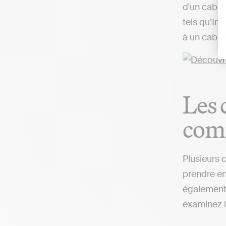
d'un cabin
tels qu’In
à un cabin
Les 
com
Plusieurs 
prendre en
également 
examinez l