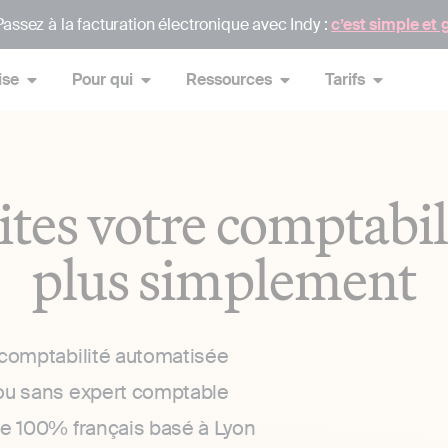
assez à la facturation électronique avec Indy :
c’est simple et 
ise
Pour qui
Ressources
Tarifs
ites votre comptabil
plus simplement
 comptabilité automatisée
ou sans expert comptable
ce 100% français basé à Lyon