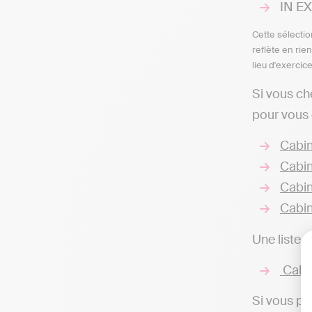
IN EX
Cette sélectio
reflète en rie
lieu d'exercic
Si vous c
pour vous 
Cabin
Cabin
Cabin
Cabin
Une liste 
Cabin
Si vous pr