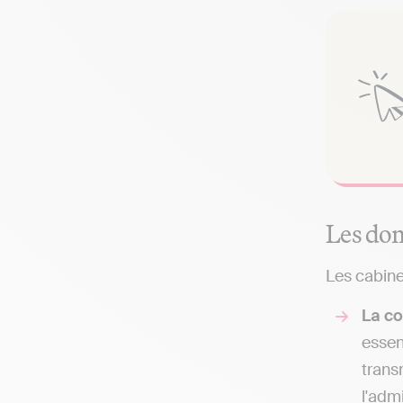
Les dom
Les cabine
La co
essen
trans
l'adm