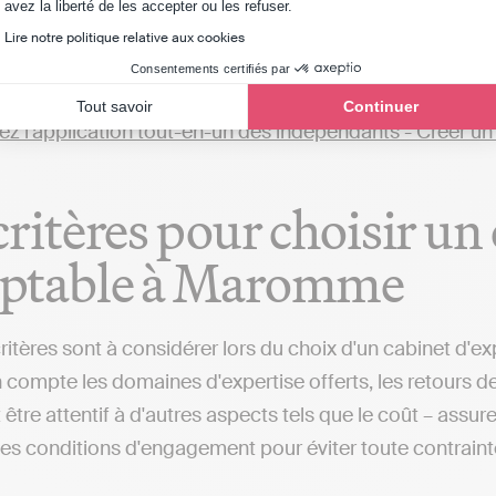
Axeptio consent
avez la liberté de les accepter ou les refuser.
et comptable près de chez vous, dans le département de S
Lire notre politique relative aux cookies
dy, qui permettent d’automatiser sa comptabilité et tra
Consentements certifiés par
et comptable qui réalisent toutes ces actions à votre pl
Tout savoir
Continuer
critères pour choisir un
ptable à Maromme
critères sont à considérer lors du choix d'un cabinet d'e
 compte les domaines d'expertise offerts, les retours des
être attentif à d'autres aspects tels que le coût – assure
es conditions d'engagement pour éviter toute contraint