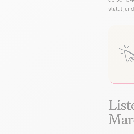
de Seine-M
statut juri
List
Ma