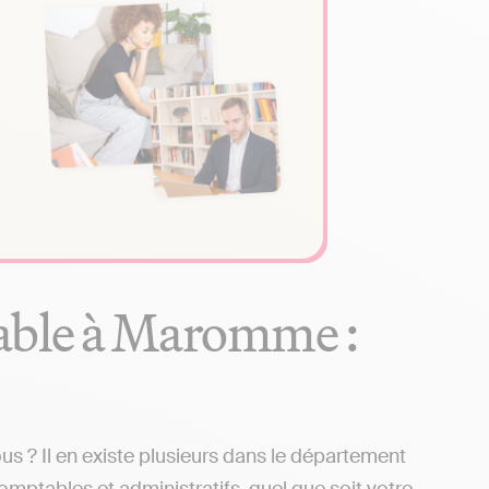
able à Maromme :
? Il en existe plusieurs dans le département