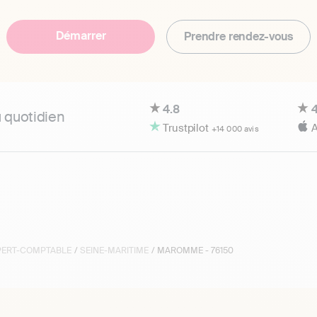
Démarrer
Prendre rendez-vous
4.8
4
u quotidien
Trustpilot
A
+14 000 avis
XPERT-COMPTABLE
/
SEINE-MARITIME
/ MAROMME - 76150