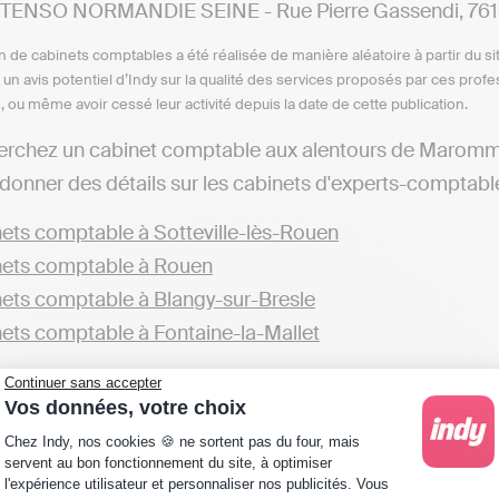
TENSO NORMANDIE SEINE - Rue Pierre Gassendi, 7615
n de cabinets comptables a été réalisée de manière aléatoire à partir du si
n un avis potentiel d’Indy sur la qualité des services proposés par ces pr
e, ou même avoir cessé leur activité depuis la date de cette publication.
herchez un cabinet comptable aux alentours de Maromm
donner des détails sur les cabinets d'experts-comptables
ets comptable à Sotteville-lès-Rouen
ets comptable à Rouen
ets comptable à Blangy-sur-Bresle
ets comptable à Fontaine-la-Mallet
de cabinets présents dans le département de Seine-Mari
Continuer sans accepter
Vos données, votre choix
ets comptable en Seine-Maritime
Plateforme de Gestion du Consentement : Personna
Chez Indy, nos cookies 🍪 ne sortent pas du four, mais
servent au bon fonctionnement du site, à optimiser
éférez tenir votre comptabilité en ligne en toute autono
l'expérience utilisateur et personnaliser nos publicités. Vous