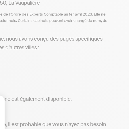
0, La Vaupalière
te de l’Ordre des Experts Comptable au 1er avril 2023. Elle ne
ofessionnels. Certains cabinets peuvent avoir changé de nom, de
e, nous avons conçu des pages spécifiques
 d’autres villes :
time est également disponible.
lisez vos Options
mie, il est probable que vous n'ayez pas besoin