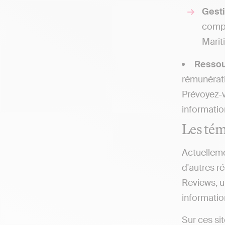
Gesti
compt
Marit
Resso
rémunérati
Prévoyez-
informatio
Les tém
Actuelleme
d'autres ré
Reviews, u
information
Sur ces si