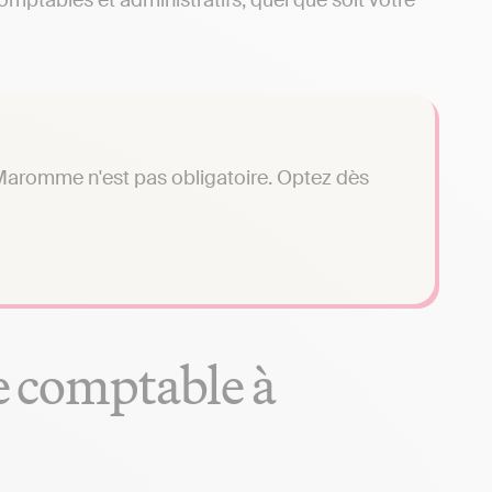
mptables et administratifs, quel que soit votre
Maromme n'est pas obligatoire. Optez dès
se comptable à