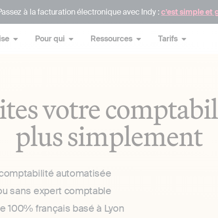
assez à la facturation électronique avec Indy :
c’est simple et 
ise
Pour qui
Ressources
Tarifs
ites votre comptabil
plus simplement
 comptabilité automatisée
ou sans expert comptable
ce 100% français basé à Lyon