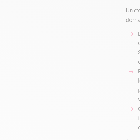
Un ex
domai