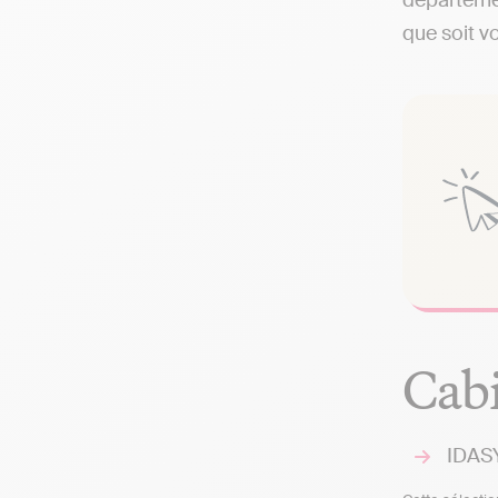
départemen
que soit vo
Cabi
IDASY