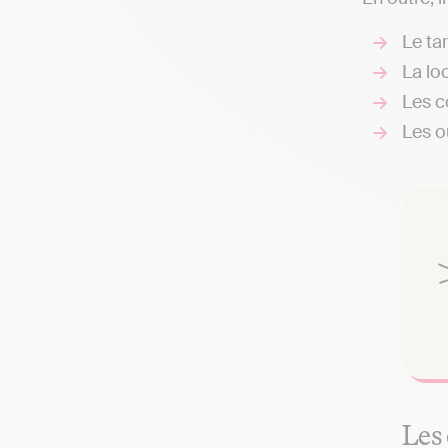
Le ta
La loc
Les c
Les ou
Les