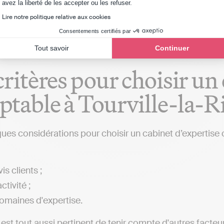
Axeptio consent
avez la liberté de les accepter ou les refuser.
et comptable qui réalisent toutes ces actions à votre pl
Lire notre politique relative aux cookies
Consentements certifiés par
Tout savoir
Continuer
critères pour choisir un
table à Tourville-la-R
ques considérations pour choisir un cabinet d’expertise
is clients ;
ctivité ;
omaines d'expertise.
l est tout aussi pertinent de tenir compte d'autres facteur