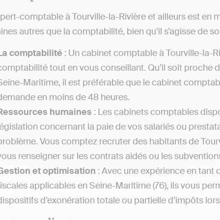
pert-comptable à Tourville-la-Rivière et ailleurs est e
nes autres que la comptabilité, bien qu’il s’agisse de so
La comptabilité
: Un cabinet comptable à Tourville-la-R
comptabilité tout en vous conseillant. Qu’il soit proche
Seine-Maritime, il est préférable que le cabinet comptab
demande en moins de 48 heures.
Ressources humaines
: Les cabinets comptables disp
législation concernant la paie de vos salariés ou prestat
problème. Vous comptez recruter des habitants de Tourv
vous renseigner sur les contrats aidés ou les subventio
Gestion et optimisation
: Avec une expérience en tant 
fiscales applicables en Seine-Maritime (76), ils vous pe
dispositifs d’exonération totale ou partielle d’impôts lor