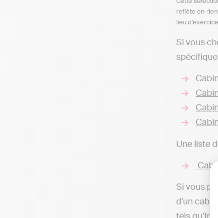
Cette sélectio
reflète en rie
lieu d'exercic
Si vous ch
spécifique
Cabin
Cabin
Cabin
Cabin
Une liste 
Cabin
Si vous pr
d'un cabin
tels qu’In