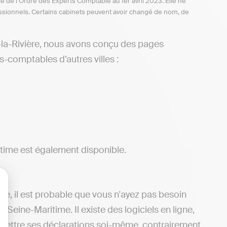
te de l’Ordre des Experts Comptable au 1er avril 2023. Elle ne
ofessionnels. Certains cabinets peuvent avoir changé de nom, de
-la-Rivière, nous avons conçu des pages
s-comptables d’autres villes :
time est également disponible.
mie, il est probable que vous n'ayez pas besoin
lisez vos Options
eine-Maritime. Il existe des logiciels en ligne,
nsmettre ses déclarations soi-même, contrairement