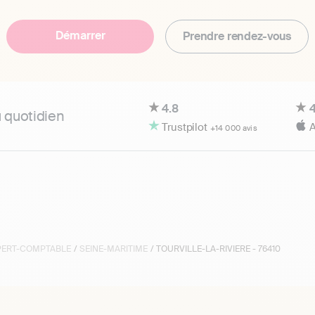
Démarrer
Prendre rendez-vous
4.8
4
u quotidien
Trustpilot
A
+14 000 avis
XPERT-COMPTABLE
/
SEINE-MARITIME
/ TOURVILLE-LA-RIVIERE - 76410