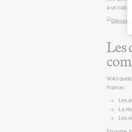
à un cabin
Les 
comp
Voici quel
France :
Les av
La réa
Les d
En outre, i