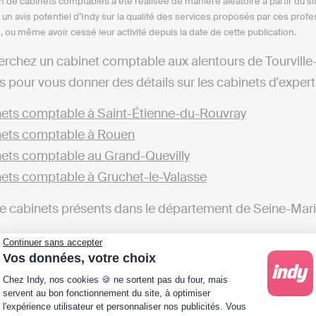
n de cabinets comptables a été réalisée de manière aléatoire à partir du si
n un avis potentiel d’Indy sur la qualité des services proposés par ces pr
e, ou même avoir cessé leur activité depuis la date de cette publication.
erchez un cabinet comptable aux alentours de Tourville
s pour vous donner des détails sur les cabinets d'expert
ets comptable à Saint-Étienne-du-Rouvray
ets comptable à Rouen
ets comptable au Grand-Quevilly
ets comptable à Gruchet-le-Valasse
de cabinets présents dans le département de Seine-Mari
ets comptable en Seine-Maritime
Continuer sans accepter
Vos données, votre choix
éférez tenir votre comptabilité en ligne en toute autono
Plateforme de Gestion du Consentement : Personna
Chez Indy, nos cookies 🍪 ne sortent pas du four, mais
et comptable près de chez vous, dans le département de S
servent au bon fonctionnement du site, à optimiser
l'expérience utilisateur et personnaliser nos publicités. Vous
dy, qui permettent d’automatiser sa comptabilité et tra