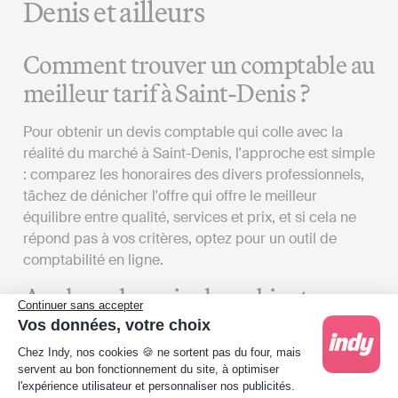
Denis et ailleurs
Comment trouver un comptable au
meilleur tarif à Saint-Denis ?
Pour obtenir un devis comptable qui colle avec la
réalité du marché à Saint-Denis, l'approche est simple
: comparez les honoraires des divers professionnels,
tâchez de dénicher l'offre qui offre le meilleur
équilibre entre qualité, services et prix, et si cela ne
répond pas à vos critères, optez pour un outil de
comptabilité en ligne.
Analyser les prix des cabinets
Continuer sans accepter
comptables à Saint-Denis
Vos données, votre choix
Plateforme de Gestion du Consentement : Person
Chez Indy, nos cookies 🍪 ne sortent pas du four, mais
Pour obtenir un devis d’expert-comptable qui
servent au bon fonctionnement du site, à optimiser
correspond à vos besoins à Saint-Denis, plusieurs
l'expérience utilisateur et personnaliser nos publicités.