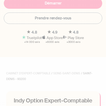
Démarrer
Prendre rendez-vous
4.8
4.9
4.8
Trustpilot
App Store
Play Store
+14 000 avis
+6000 avis
+3000 avis
CABINET D'EXPERT-COMPTABLE
/
SEINE-SAINT-DENIS
/ SAINT-
DENIS - 93200
Indy Option Expert-Comptable