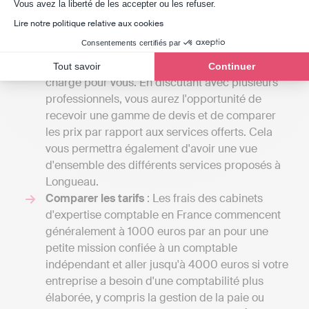
Axeptio consent
Vous avez la liberté de les accepter ou les refuser.
détail de la lettre de mission que vous établirez
Lire notre politique relative aux cookies
avec eux. La variété des services qu'un expert-
Consentements certifiés par
comptable peut offrir est vaste, et le prix
dépendra du volume de tâches qu'il prendra en
Tout savoir
Continuer
charge pour vous. En discutant avec plusieurs
professionnels, vous aurez l'opportunité de
recevoir une gamme de devis et de comparer
les prix par rapport aux services offerts. Cela
vous permettra également d'avoir une vue
d'ensemble des différents services proposés à
Longueau.
Comparer les tarifs
: Les frais des cabinets
d'expertise comptable en France commencent
généralement à 1000 euros par an pour une
petite mission confiée à un comptable
indépendant et aller jusqu'à 4000 euros si votre
entreprise a besoin d'une comptabilité plus
élaborée, y compris la gestion de la paie ou