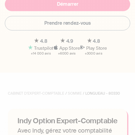
Démarrer
Prendre rendez-vous
4.8
4.9
4.8
Trustpilot
App Store
Play Store
+14 000 avis
+6000 avis
+3000 avis
CABINET D'EXPERT-COMPTABLE
/
SOMME
/ LONGUEAU - 80330
Indy Option Expert-Comptable
Avec Indy, gérez votre comptabilité