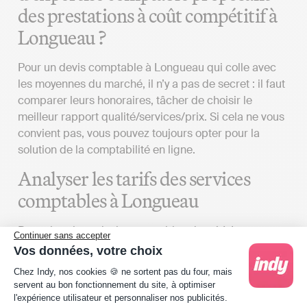
des prestations à coût compétitif à
Longueau ?
Pour un devis comptable à Longueau qui colle avec
les moyennes du marché, il n’y a pas de secret : il faut
comparer leurs honoraires, tâcher de choisir le
meilleur rapport qualité/services/prix. Si cela ne vous
convient pas, vous pouvez toujours opter pour la
solution de la comptabilité en ligne.
Analyser les tarifs des services
comptables à Longueau
Pour obtenir un devis comptable adapté à Longueau,
Continuer sans accepter
divers éléments doivent être pris en compte :
Vos données, votre choix
Plateforme de Gestion du Consentement : Person
Déterminer vos besoins
: Le tarif des services
Chez Indy, nos cookies 🍪 ne sortent pas du four, mais
servent au bon fonctionnement du site, à optimiser
proposés par un cabinet d'expertise comptable
l'expérience utilisateur et personnaliser nos publicités.
peut varier considérablement en fonction du