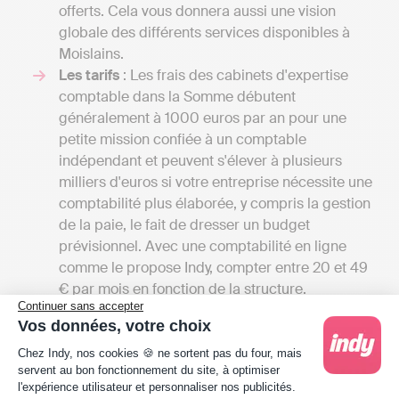
offerts. Cela vous donnera aussi une vision
globale des différents services disponibles à
Moislains.
Les tarifs
: Les frais des cabinets d'expertise
comptable dans la Somme débutent
généralement à 1000 euros par an pour une
petite mission confiée à un comptable
indépendant et peuvent s'élever à plusieurs
milliers d'euros si votre entreprise nécessite une
comptabilité plus élaborée, y compris la gestion
de la paie, le fait de dresser un budget
prévisionnel. Avec une comptabilité en ligne
comme le propose Indy, compter entre 20 et 49
€ par mois en fonction de la structure.
Continuer sans accepter
Contrairement à l’expert-comptable qui tient la
Vos données, votre choix
comptabilité et transmet les déclarations
Plateforme de Gestion du Consentement : Person
fiscales de son client, Indy se positionne en tant
Chez Indy, nos cookies 🍪 ne sortent pas du four, mais
servent au bon fonctionnement du site, à optimiser
qu’assistance pour le professionnel qui souhaite
l'expérience utilisateur et personnaliser nos publicités.
gérer ces démarches en autonomie, d’où la