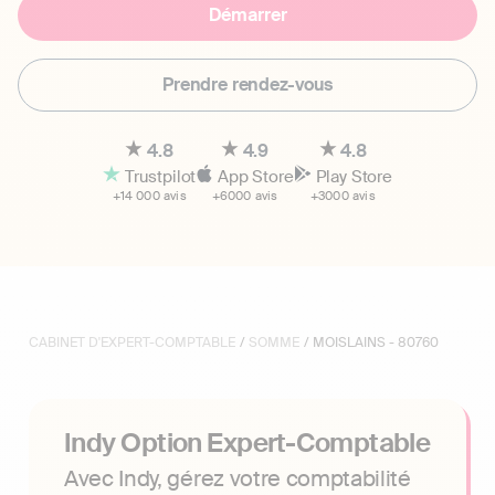
Démarrer
Prendre rendez-vous
4.8
4.9
4.8
Trustpilot
App Store
Play Store
+14 000 avis
+6000 avis
+3000 avis
CABINET D'EXPERT-COMPTABLE
/
SOMME
/ MOISLAINS - 80760
Indy Option Expert-Comptable
Avec Indy, gérez votre comptabilité