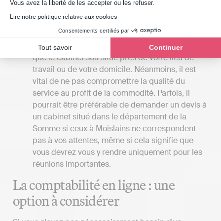
Axeptio consent
Vous avez la liberté de les accepter ou les refuser.
différence de prix.
Lire notre politique relative aux cookies
La localisation du cabinet
: Si vous avez une
Consentements certifiés par
préférence pour les rencontres en face à face
avec votre expert-comptable, il serait bénéfique
Tout savoir
Continuer
que le cabinet soit situé près de votre lieu de
travail ou de votre domicile. Néanmoins, il est
vital de ne pas compromettre la qualité du
service au profit de la commodité. Parfois, il
pourrait être préférable de demander un devis à
un cabinet situé dans le département de la
Somme si ceux à Moislains ne correspondent
pas à vos attentes, même si cela signifie que
vous devrez vous y rendre uniquement pour les
réunions importantes.
La comptabilité en ligne : une
option à considérer