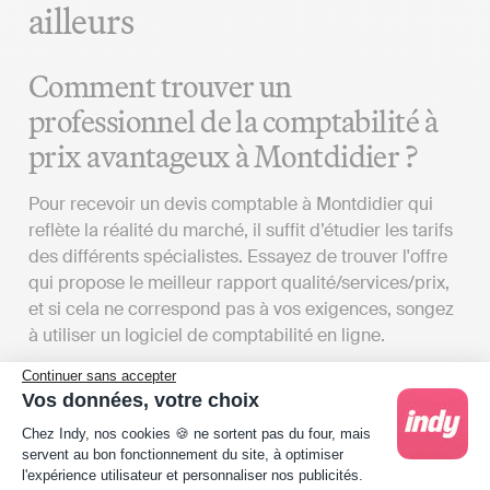
ailleurs
Comment trouver un
professionnel de la comptabilité à
prix avantageux à Montdidier ?
Pour recevoir un devis comptable à Montdidier qui
reflète la réalité du marché, il suffit d’étudier les tarifs
des différents spécialistes. Essayez de trouver l'offre
qui propose le meilleur rapport qualité/services/prix,
et si cela ne correspond pas à vos exigences, songez
à utiliser un logiciel de comptabilité en ligne.
Évaluer les tarifs des comptables à
Continuer sans accepter
Vos données, votre choix
Montdidier
Plateforme de Gestion du Consentement : Person
Chez Indy, nos cookies 🍪 ne sortent pas du four, mais
servent au bon fonctionnement du site, à optimiser
Pour obtenir un devis de cabinet comptable aligné sur
l'expérience utilisateur et personnaliser nos publicités.