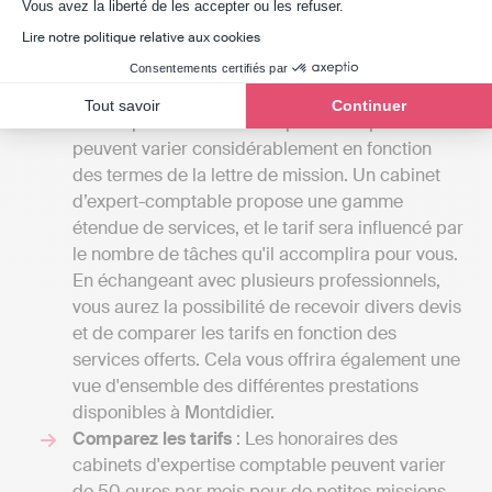
la réalité du marché de la Somme, que votre
Axeptio consent
Vous avez la liberté de les accepter ou les refuser.
entreprise soit établie à Montdidier ou ailleurs,
Lire notre politique relative aux cookies
plusieurs éléments doivent être pris en compte :
Consentements certifiés par
Clarifiez vos besoins
: Les coûts des services
Tout savoir
Continuer
fournis par un cabinet d'experts-comptables
peuvent varier considérablement en fonction
des termes de la lettre de mission. Un cabinet
d’expert-comptable propose une gamme
étendue de services, et le tarif sera influencé par
le nombre de tâches qu'il accomplira pour vous.
En échangeant avec plusieurs professionnels,
vous aurez la possibilité de recevoir divers devis
et de comparer les tarifs en fonction des
services offerts. Cela vous offrira également une
vue d'ensemble des différentes prestations
disponibles à Montdidier.
Comparez les tarifs
: Les honoraires des
cabinets d'expertise comptable peuvent varier
de 50 euros par mois pour de petites missions