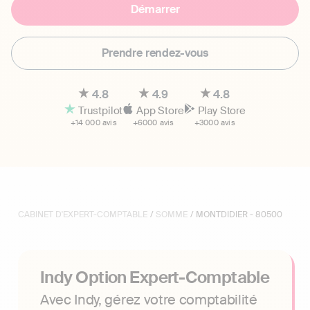
Démarrer
Prendre rendez-vous
4.8
4.9
4.8
Trustpilot
App Store
Play Store
+14 000 avis
+6000 avis
+3000 avis
CABINET D'EXPERT-COMPTABLE
/
SOMME
/ MONTDIDIER - 80500
Indy Option Expert-Comptable
Avec Indy, gérez votre comptabilité