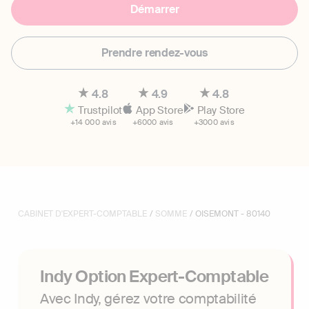
Démarrer
Prendre rendez-vous
4.8
4.9
4.8
Trustpilot
App Store
Play Store
+14 000 avis
+6000 avis
+3000 avis
CABINET D'EXPERT-COMPTABLE
/
SOMME
/ OISEMONT - 80140
Indy Option Expert-Comptable
Avec Indy, gérez votre comptabilité