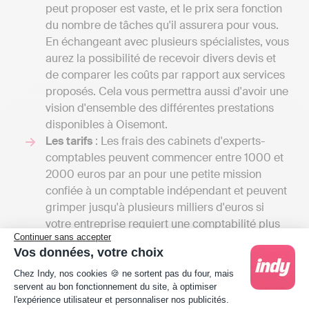
peut proposer est vaste, et le prix sera fonction
du nombre de tâches qu'il assurera pour vous.
En échangeant avec plusieurs spécialistes, vous
aurez la possibilité de recevoir divers devis et
de comparer les coûts par rapport aux services
proposés. Cela vous permettra aussi d'avoir une
vision d'ensemble des différentes prestations
disponibles à Oisemont.
Les tarifs
: Les frais des cabinets d'experts-
comptables peuvent commencer entre 1000 et
2000 euros par an pour une petite mission
confiée à un comptable indépendant et peuvent
grimper jusqu'à plusieurs milliers d'euros si
votre entreprise requiert une comptabilité plus
Continuer sans accepter
élaborée, comprenant la gestion de la paie ou
Vos données, votre choix
l'établissement d’un budget prévisionnel. Avec
Plateforme de Gestion du Consentement : Person
Indy, vous pouvez tenir votre comptabilité et
Chez Indy, nos cookies 🍪 ne sortent pas du four, mais
servent au bon fonctionnement du site, à optimiser
transmettre vos déclarations fiscales en ligne
l'expérience utilisateur et personnaliser nos publicités.
dès 20 € HT par mois.