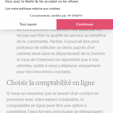
Axeptio consent
Vous avez la liberté de les accepter ou les refuser.
La localisation du cabinet
: Si vous privilégiez
Lire notre politique relative aux cookies
les rendez-vous en présentiel avec votre expert-
Consentements certifiés par
comptable, il serait avantageux que le cabinet
soit situé à proximité de votre lieu de travail ou
Tout savoir
Continuer
de votre domicile. Toutefois, il est essentiel de
ne pas sacrifier la qualité du service au bénéfice
de la commodité. Parfois, il pourrait être plus
judicieux de solliciter un devis auprès d'un
cabinet situé dans le département de la Somme
si ceux de Oisemont ne répondent pas à vos
attentes, quitte à vous y déplacer uniquement
pour les rencontres cruciales.
Choisir la comptabilité en ligne
Si vous ne ressentez pas le besoin d'un contact en
personne avec votre expert-comptable, la
comptabilité en ligne peut être une option à
considérer. Deux formes principales se démarquent :