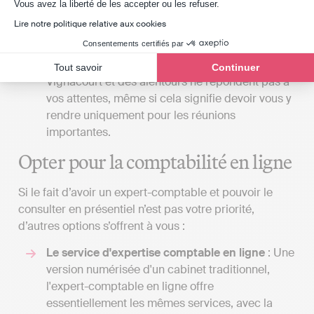
Axeptio consent
Vous avez la liberté de les accepter ou les refuser.
sacrifier la qualité du service pour la
Lire notre politique relative aux cookies
commodité. Parfois, il peut être préférable de
Consentements certifiés par
demander un devis à un cabinet situé dans le
département de la Somme si ceux de
Tout savoir
Continuer
Vignacourt et des alentours ne répondent pas à
vos attentes, même si cela signifie devoir vous y
rendre uniquement pour les réunions
importantes.
Opter pour la comptabilité en ligne
Si le fait d’avoir un expert-comptable et pouvoir le
consulter en présentiel n’est pas votre priorité,
d’autres options s’offrent à vous :
Le service d'expertise comptable en ligne
: Une
version numérisée d'un cabinet traditionnel,
l'expert-comptable en ligne offre
essentiellement les mêmes services, avec la