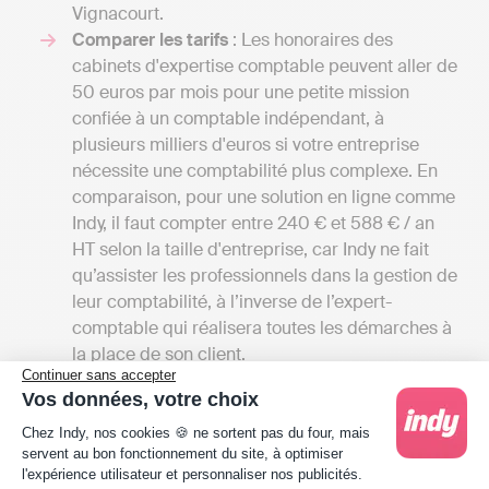
Vignacourt.
Comparer les tarifs
: Les honoraires des
cabinets d'expertise comptable peuvent aller de
50 euros par mois pour une petite mission
confiée à un comptable indépendant, à
plusieurs milliers d'euros si votre entreprise
nécessite une comptabilité plus complexe. En
comparaison, pour une solution en ligne comme
Indy, il faut compter entre 240 € et 588 € / an
HT selon la taille d'entreprise, car Indy ne fait
qu’assister les professionnels dans la gestion de
leur comptabilité, à l’inverse de l’expert-
comptable qui réalisera toutes les démarches à
la place de son client.
Continuer sans accepter
La proximité du cabinet
: Si vous préférez
Vos données, votre choix
rencontrer votre expert-comptable en personne,
Plateforme de Gestion du Consentement : Person
il serait avantageux que le cabinet soit situé à
Chez Indy, nos cookies 🍪 ne sortent pas du four, mais
servent au bon fonctionnement du site, à optimiser
Vignacourt, près de votre lieu de travail ou de
l'expérience utilisateur et personnaliser nos publicités.
résidence. Cependant, il est crucial de ne pas