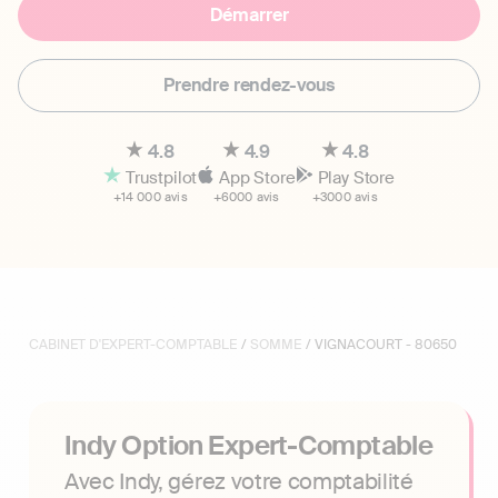
Démarrer
Prendre rendez-vous
4.8
4.9
4.8
Trustpilot
App Store
Play Store
+14 000 avis
+6000 avis
+3000 avis
CABINET D'EXPERT-COMPTABLE
/
SOMME
/ VIGNACOURT - 80650
Indy Option Expert-Comptable
Avec Indy, gérez votre comptabilité